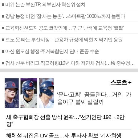
■ 비위 논란 부산TP, 외부인사 혁신위 설치
■ 경남 농정 비전 ‘잘 사는 농촌’…스마트팜 1000㏊까지 늘린다
■ 교육혁신선도지 공모 코앞인데…구·군 난색에 교육청 ‘쩔쩔’
■ 르노 못 타는 부산시장…관용차 규정에 막힌 지역기업 응원
■ 마산 원도심 행정·주거복합단지 연내 준공 수순
■ 검사 신분 버리고 직급하향(10년 이하 저연차 검사)…檢 중수청행 기피
스포츠 +
‘윤나고황’ 꿈틀댄다…거인 가
을야구 불씨 살릴까
새 축구협회장 선출 방식 윤곽…“선거인단 192→2만
명”
해체설 뒤집은 LIV 골프…새 투자자 확보 ‘기사회생’