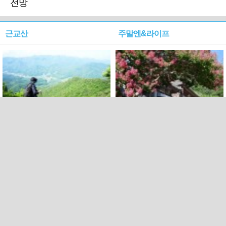
전망
근교산
주말엔&라이프
근교산&그너머…상주·문경
폭염보다 더 뜨거워라…100
청화산~시루봉
일을 붉게 불태울 ‘선비정신’
피었네
PC버전
엑스
페이스북
Copyright ⓒ 2015 All rights reserved by 국제신문