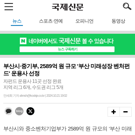
뉴스
스포츠·연예
오피니언
동영상
부산시·중기부, 2589억 원 규모 '부산 미래성장 벤처펀
드' 운용사 선정
자펀드 운용사 11곳 선정 완료
지역 리그 6개, 수도권 리그 5개
안세희 기자 ahnsh@kookje.co.kr | 2024.10.21 19:02
부산시와 중소벤처기업부가 2589억 원 규모의 ‘부산 미래