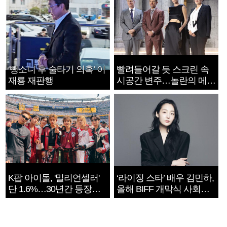
‘뺑소니 후 술타기 의혹’ 이
빨려들어갈 듯 스크린 속
재룡 재판행
시공간 변주…놀란의 메시
지는 ‘전쟁 속죄’
K팝 아이돌, '밀리언셀러'
‘라이징 스타’ 배우 김민하,
단 1.6%…30년간 등장
올해 BIFF 개막식 사회자
1182개팀 전수조사
확정