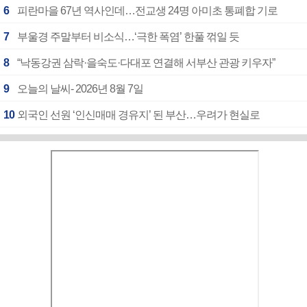
6
피란마을 67년 역사인데…전교생 24명 아미초 통폐합 기로
7
부울경 주말부터 비소식…‘극한 폭염’ 한풀 꺾일 듯
8
“낙동강권 삼락·을숙도·다대포 연결해 서부산 관광 키우자”
9
오늘의 날씨- 2026년 8월 7일
10
외국인 선원 ‘인신매매 경유지’ 된 부산…우려가 현실로