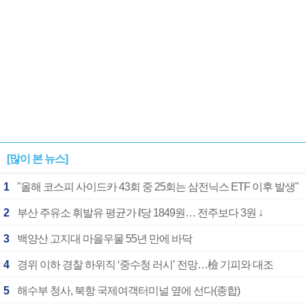
[많이 본 뉴스]
1
"올해 코스피 사이드카 43회 중 25회는 삼전닉스 ETF 이후 발생"
2
부산 주유소 휘발유 평균가 ℓ당 1849원… 전주보다 3원 ↓
3
백양산 고지대 마을우물 55년 만에 바닥
4
경위 이하 경찰 하위직 ‘중수청 러시’ 전망…檢 기피와 대조
5
해수부 청사, 북항 국제여객터미널 옆에 선다(종합)