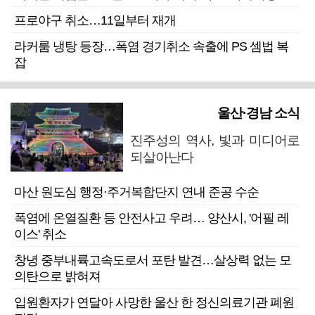
프로야구 취소…11일부터 재개
라커룸 냉탕 등장…폭염 경기취소 속출에 PS 셈법 복
잡
울산·경남 소식
진주성의 역사, 빛과 미디어로
되살아난다
마산 원도심 행정·주거복합단지 연내 준공 수순
폭염에 온열질환 등 안전사고 우려… 양산시, '어필 레
이스' 취소
창녕 중부내륙고속도로서 포탄 발견…살상력 없는 모
의탄으로 밝혀져
입원환자가 연달아 사망한 울산 한 정신의료기관 폐원