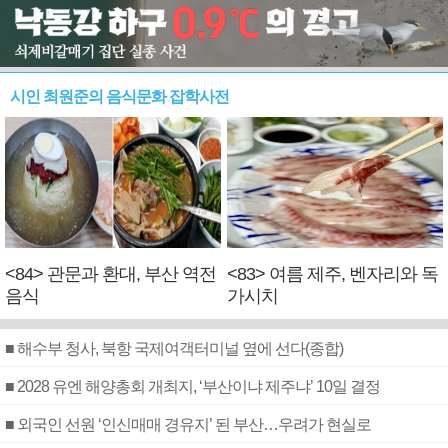
시인 최원준의 음식문화 잡학사전
<84> 관문과 환대, 부산 역전
<83> 여름 제주, 벤자리와 독
음식
가시치
■ 해수부 청사, 북항 국제여객터미널 옆에 선다(종합)
■ 2028 유엔 해양총회 개최지, ‘부산이냐 제주냐’ 10일 결정
■ 외국인 선원 ‘인신매매 경유지’ 된 부산…우려가 현실로