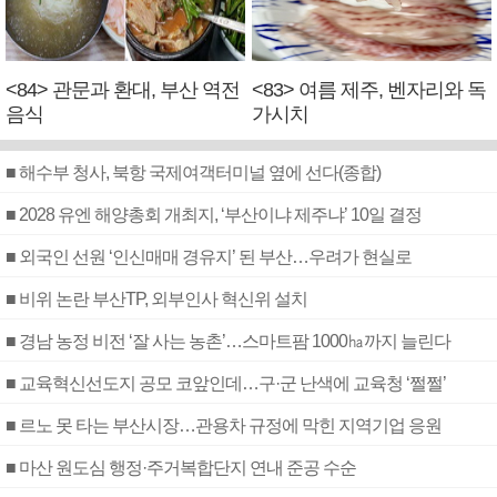
<84> 관문과 환대, 부산 역전
<83> 여름 제주, 벤자리와 독
음식
가시치
■ 해수부 청사, 북항 국제여객터미널 옆에 선다(종합)
■ 2028 유엔 해양총회 개최지, ‘부산이냐 제주냐’ 10일 결정
■ 외국인 선원 ‘인신매매 경유지’ 된 부산…우려가 현실로
■ 비위 논란 부산TP, 외부인사 혁신위 설치
■ 경남 농정 비전 ‘잘 사는 농촌’…스마트팜 1000㏊까지 늘린다
■ 교육혁신선도지 공모 코앞인데…구·군 난색에 교육청 ‘쩔쩔’
■ 르노 못 타는 부산시장…관용차 규정에 막힌 지역기업 응원
■ 마산 원도심 행정·주거복합단지 연내 준공 수순