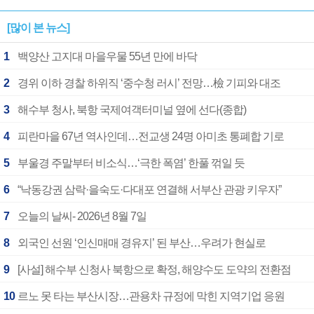
[많이 본 뉴스]
1
백양산 고지대 마을우물 55년 만에 바닥
2
경위 이하 경찰 하위직 ‘중수청 러시’ 전망…檢 기피와 대조
3
해수부 청사, 북항 국제여객터미널 옆에 선다(종합)
4
피란마을 67년 역사인데…전교생 24명 아미초 통폐합 기로
5
부울경 주말부터 비소식…‘극한 폭염’ 한풀 꺾일 듯
6
“낙동강권 삼락·을숙도·다대포 연결해 서부산 관광 키우자”
7
오늘의 날씨- 2026년 8월 7일
8
외국인 선원 ‘인신매매 경유지’ 된 부산…우려가 현실로
9
[사설] 해수부 신청사 북항으로 확정, 해양수도 도약의 전환점
10
르노 못 타는 부산시장…관용차 규정에 막힌 지역기업 응원