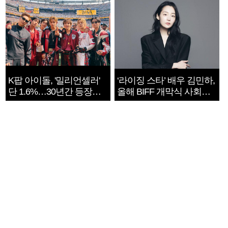
K팝 아이돌, '밀리언셀러'
‘라이징 스타’ 배우 김민하,
단 1.6%…30년간 등장
올해 BIFF 개막식 사회자
1182개팀 전수조사
확정