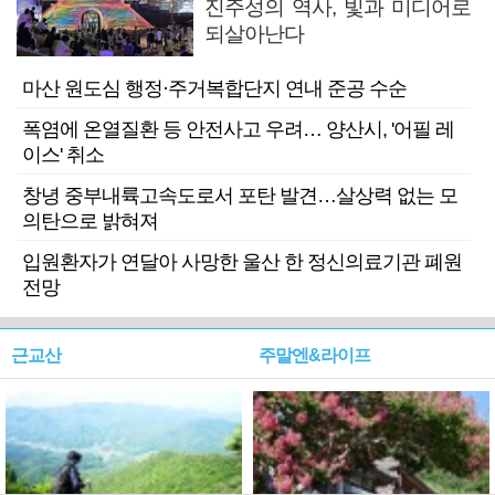
진주성의 역사, 빛과 미디어로
되살아난다
마산 원도심 행정·주거복합단지 연내 준공 수순
폭염에 온열질환 등 안전사고 우려… 양산시, '어필 레
이스' 취소
창녕 중부내륙고속도로서 포탄 발견…살상력 없는 모
의탄으로 밝혀져
입원환자가 연달아 사망한 울산 한 정신의료기관 폐원
전망
근교산
주말엔&라이프