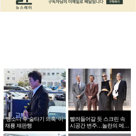
‘뺑소니 후 술타기 의혹’ 이
빨려들어갈 듯 스크린 속
재룡 재판행
시공간 변주…놀란의 메시
지는 ‘전쟁 속죄’