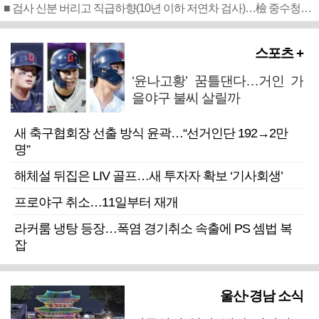
■ 검사 신분 버리고 직급하향(10년 이하 저연차 검사)…檢 중수청행 기피
스포츠 +
‘윤나고황’ 꿈틀댄다…거인 가
을야구 불씨 살릴까
새 축구협회장 선출 방식 윤곽…“선거인단 192→2만
명”
해체설 뒤집은 LIV 골프…새 투자자 확보 ‘기사회생’
프로야구 취소…11일부터 재개
라커룸 냉탕 등장…폭염 경기취소 속출에 PS 셈법 복
잡
울산·경남 소식