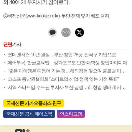
외 40여 개 투자사가 참여했다.
ⓒ국제신문(www.kookje.co.kr), 무단 전재 및 재배포 금지
관련
기사
롯데벤처스 10년 결실…부산 창업 28곳, 전국구 기업으로
에어부목, 한글교육앱…싱가포르도 반한 대학생 창업아이디어
“좋은 아이템은 다듬어 가는 것…해외경험 쌓으며 글로벌 마인드 키우길”
코스포 동남권협의회 “스타트업·산업·정책 잇는 거점 목표”
지역 스타트업·수도권 투자사 부산 집결…市 창업 생태계 키운다
국제신문 카카오플러스 친구
국제신문 공식 페이스북
인스타그램