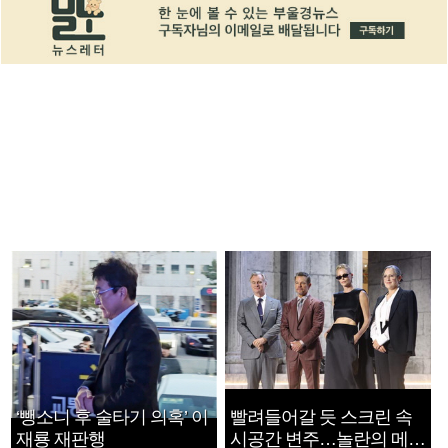
‘뺑소니 후 술타기 의혹’ 이
빨려들어갈 듯 스크린 속
재룡 재판행
시공간 변주…놀란의 메시