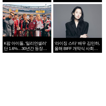
지는 ‘전쟁 속죄’
K팝 아이돌, '밀리언셀러'
‘라이징 스타’ 배우 김민하,
단 1.6%…30년간 등장
올해 BIFF 개막식 사회자
1182개팀 전수조사
확정