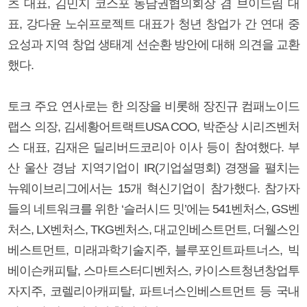
츠 대표, 김민지 코스포 동남권협의회장 겸 브이드림 대
표, 강다윤 노쉬프로젝트 대표가 청년 창업가 간 연대 중
요성과 지역 창업 생태계 선순환 방안에 대해 의견을 교환
했다.
토크 주요 연사로는 한 의장을 비롯해 장진규 컴패노이드
랩스 의장, 김세황어트랙트USA COO, 박준상 시리즈벤처
스 대표, 김재은 딜리버드코리아 이사 등이 참여했다. 부
산 울산 경남 지역기업이 IR(기업설명회) 경쟁을 펼치는
뉴웨이브리그에서는 15개 혁신기업이 참가했다. 참가자
들의 네트워크를 위한 ‘슬러시드 밋’에는 541벤처스, GS벤
처스, LX벤처스, TKG벤처스, 대교인베스트먼트, 더웰스인
베스트먼트, 미래과학기술지주, 블루포인트파트너스, 빅
베이슨캐피탈, 스마트스터디벤처스, 카이스트청년창업투
자지주, 코렐리아캐피탈, 파트너스인베스트먼트 등 국내