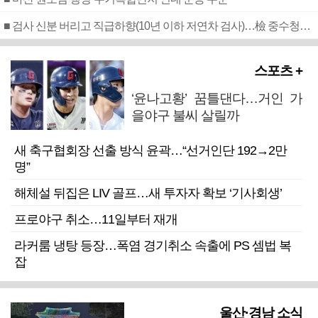
■ 검사 신분 버리고 직급하향(10년 이하 저연차 검사)…檢 중수청행 기피
스포츠 +
‘윤나고황’ 꿈틀댄다…거인 가
을야구 불씨 살릴까
새 축구협회장 선출 방식 윤곽…“선거인단 192→2만
명”
해체설 뒤집은 LIV 골프…새 투자자 확보 ‘기사회생’
프로야구 취소…11일부터 재개
라커룸 냉탕 등장…폭염 경기취소 속출에 PS 셈법 복
잡
울산·경남 소식