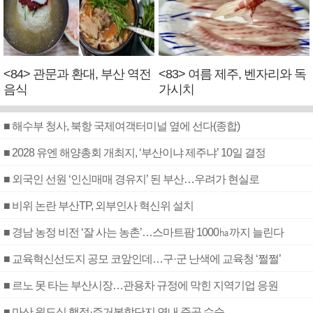
<84> 관문과 환대, 부산 역전
<83> 여름 제주, 벤자리와 독
음식
가시치
■ 해수부 청사, 북항 국제여객터미널 옆에 선다(종합)
■ 2028 유엔 해양총회 개최지, ‘부산이냐 제주냐’ 10일 결정
■ 외국인 선원 ‘인신매매 경유지’ 된 부산…우려가 현실로
■ 비위 논란 부산TP, 외부인사 혁신위 설치
■ 경남 농정 비전 ‘잘 사는 농촌’…스마트팜 1000㏊까지 늘린다
■ 교육혁신선도지 공모 코앞인데…구·군 난색에 교육청 ‘쩔쩔’
■ 르노 못 타는 부산시장…관용차 규정에 막힌 지역기업 응원
■ 마산 원도심 행정·주거복합단지 연내 준공 수순