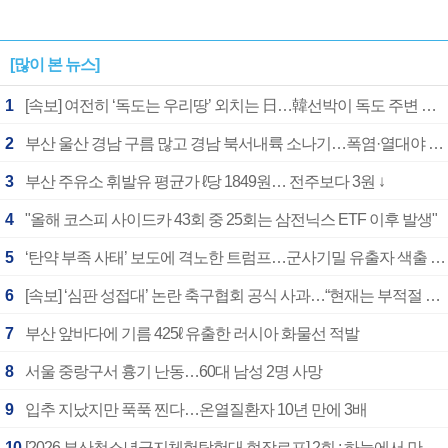
[많이 본 뉴스]
1
[속보] 여전히 ‘독도는 우리땅’ 외치는 日…韓선박이 독도 주변 해양조사 활동하자 반발
2
부산 울산 경남 구름 많고 경남 북서내륙 소나기…폭염·열대야 계속
3
부산 주유소 휘발유 평균가 ℓ당 1849원… 전주보다 3원 ↓
4
"올해 코스피 사이드카 43회 중 25회는 삼전닉스 ETF 이후 발생"
5
‘탄약 부족 사태’ 보도에 격노한 트럼프…군사기밀 유출자 색출 지시
6
[속보] ‘심판 성접대’ 논란 축구협회 공식 사과…“현재는 부적절 행위 없어”
7
부산 앞바다에 기름 425ℓ 유출한 러시아 화물선 적발
8
서울 중랑구서 흉기 난동…60대 남성 2명 사망
9
입추 지났지만 푹푹 찐다…온열질환자 10년 만에 3배
10
[2026 부산청소년극지체험탐험대 현장르포] 2회 : 하늘에서 만난 얼음의 나라