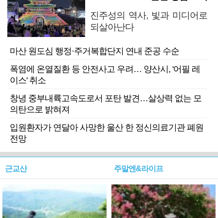
진주성의 역사, 빛과 미디어로
되살아난다
마산 원도심 행정·주거복합단지 연내 준공 수순
폭염에 온열질환 등 안전사고 우려… 양산시, '어필 레
이스' 취소
창녕 중부내륙고속도로서 포탄 발견…살상력 없는 모
의탄으로 밝혀져
입원환자가 연달아 사망한 울산 한 정신의료기관 폐원
전망
근교산
주말엔&라이프