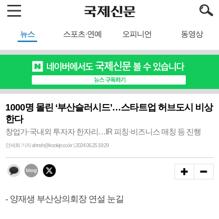
뉴스
스포츠·연예
오피니언
동영상
1000명 몰린 ‘부산슬러시드’…스타트업 허브도시 비상
한다
창업가·국내외 투자자 한자리…IR 피칭·비즈니스 매칭 등 진행
안세희 기자 ahnsh@kookje.co.kr | 2024.06.25 19:29
- 양재생 부산상의회장 연설 눈길