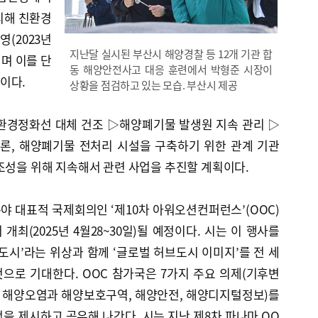
리해 친환경
(2023년
지난달 실시된 부산시 해양경찰 등 12개 기관 합
이며 이를 단
동 해양안전사고 대응 훈련에서 박형준 시장이
이다.
상황을 점검하고 있는 모습. 부산시 제공
환경정화선 대체 건조 ▷해양폐기물 발생원 지속 관리 ▷
론, 해양폐기물 전처리 시설을 구축하기 위한 관계 기관
조성을 위해 지속해서 관련 사업을 추진할 계획이다.
 대표적 국제회의인 ‘제10차 아워오션컨퍼런스’(OOC)
개최(2025년 4월28~30일)될 예정이다. 시는 이 행사를
도시’라는 위상과 함께 ‘글로벌 허브도시 이미지’를 전 세
것으로 기대한다. OOC 참가국은 7가지 주요 의제(기후변
, 해양오염과 해양보호구역, 해양안전, 해양디지털정보)를
을 제시하고 공유해 나간다. 시는 지난 제8차 파나마 OO