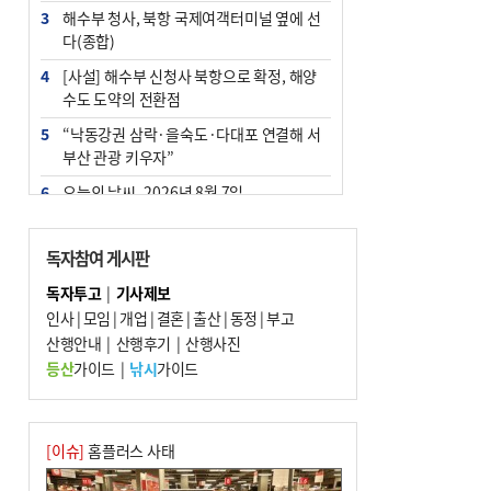
3
해수부 청사, 북항 국제여객터미널 옆에 선
다(종합)
4
[사설] 해수부 신청사 북항으로 확정, 해양
수도 도약의 전환점
5
“낙동강권 삼락·을숙도·다대포 연결해 서
부산 관광 키우자”
6
오늘의 날씨- 2026년 8월 7일
7
부울경 주말부터 비소식…‘극한 폭염’ 한풀
꺾일 듯
독자참여 게시판
8
피란마을 67년 역사인데…전교생 24명 아
독자투고
|
기사제보
미초 통폐합 기로
인사
|
모임
|
개업
|
결혼
|
출산
|
동정
|
부고
9
산행안내
외국인 선원 ‘인신매매 경유지’ 된 부산…
|
산행후기
|
산행사진
우려가 현실로
등산
가이드
|
낚시
가이드
10
교육혁신선도지 공모 코앞인데…구·군 난
색에 교육청 ‘쩔쩔’
[이슈]
홈플러스 사태