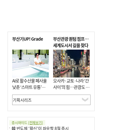
부산기UP! Grade
부산관광 퀀텀 점프…
세계도시서 길을 찾다
AI로 활수산물 폐사율
오사카·교토·나라 ‘간
낮춘 ‘스마트 유통’…
사이’의 힘…관광도 뭉
사막·산악지대 수출
쳐야 흥한다
도전
증시와이드
[전체보기]
韓 반도체 ‘확신’이 좌우할 8월 증시