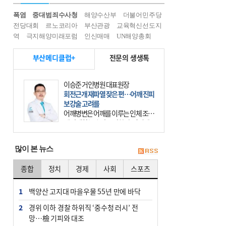
폭염
중대범죄수사청
해양수산부
더불어민주당
전당대회
르노코리아
부산관광
교육혁신선도지
역
극지해양미래포럼
인신매매
UN해양총회
부산메디클럽+
전문의 생생톡
이승준 거인병원 대표원장
회전근개 재파열 잦은 편…어깨 진피
보강술 고려를
어깨병변은 어깨를 이루는 인체 조직
에 발생하는 손상을 말한다. 여기에
는 오십견과 회전근개 증후군, 어깨
의 석회성 힘줄염 등이 있다. 국민건
많이 본 뉴스
강보험에 의하면 어깨병변
종합
정치
경제
사회
스포츠
1
백양산 고지대 마을우물 55년 만에 바닥
2
경위 이하 경찰 하위직 ‘중수청 러시’ 전
망…檢 기피와 대조