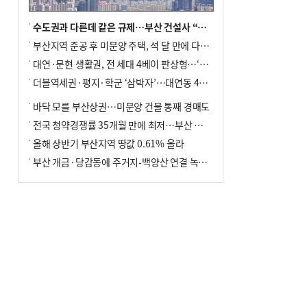
수도권과 다른데 같은 규제…부산 건설사 “쓰러지기 직전”
부산지역 준공 후 미분양 주택, 석 달 만에 다시 3000가구 넘어서
대연·문현 생활권, 전 세대 4베이 판상형…‘더샵 트리센트’ 내달 분양
더블역세권·평지·학군 ‘삼박자’…대연동 42층 브랜드 단지
바닥 모를 부산상권…미분양 건물 통째 경매도
전국 청약경쟁률 35개월 만에 최저…부산 미분양 ‘적체’ 심화
올해 상반기 부산지역 땅값 0.61% 올라
부산 개금·당감동에 주거지-백양산 연결 녹지 조성