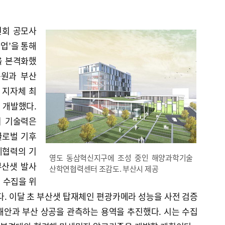
원회 공모사
업’을 통해
을 본격화했
구원과 부산
 지자체 최
 개발했다.
의 기술력은
글로벌 기후
제협력의 기
영도 동삼혁신지구에 조성 중인 해양과학기술
부산샛 발사
산학연협력센터 조감도. 부산시 제공
 수집을 위
다. 이달 초 부산샛 탑재체인 편광카메라 성능을 사전 검증
해안과 부산 상공을 관측하는 용역을 추진했다. 시는 수집