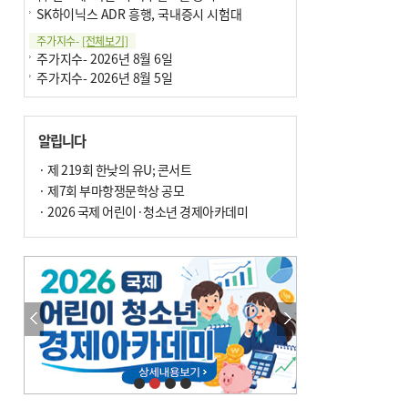
SK하이닉스 ADR 흥행, 국내증시 시험대
주가지수-
[전체보기]
주가지수- 2026년 8월 6일
주가지수- 2026년 8월 5일
알립니다
· 제 219회 한낮의 유U; 콘서트
· 제7회 부마항쟁문학상 공모
· 2026 국제 어린이·청소년 경제아카데미