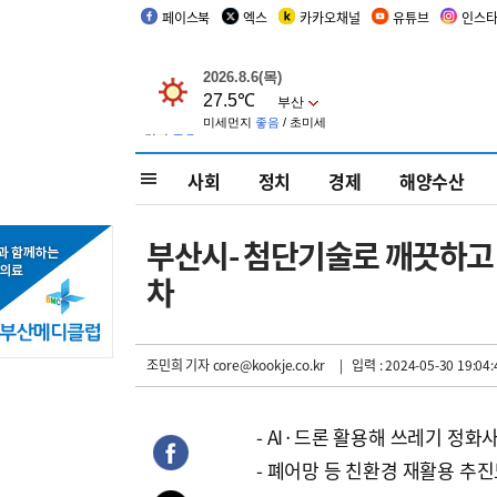
페이스북
엑스
카카오채널
유튜브
인스
사회
정치
경제
해양수산
부산시- 첨단기술로 깨끗하고
차
조민희 기자
core@kookje.co.kr
| 입력 : 2024-05-30 19:04:
- AI·드론 활용해 쓰레기 정화
- 폐어망 등 친환경 재활용 추