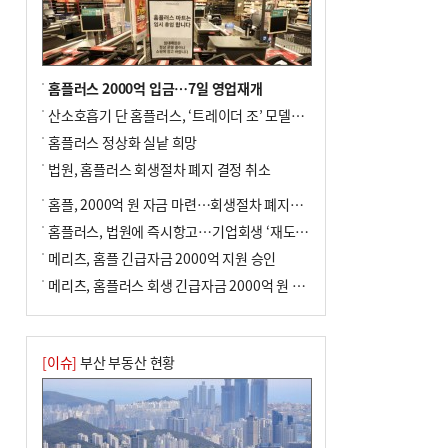
홈플러스 2000억 입금…7일 영업재개
산소호흡기 단 홈플러스, ‘트레이더 조’ 모델로 살아날까
홈플러스 정상화 실낱 희망
법원, 홈플러스 회생절차 폐지 결정 취소
홈플, 2000억 원 자금 마련…회생절차 폐지에 즉시항고(종합)
홈플러스, 법원에 즉시항고…기업회생 ‘재도전’
메리츠, 홈플 긴급자금 2000억 지원 승인
메리츠, 홈플러스 회생 긴급자금 2000억 원 지원 승인
[이슈]
부산 부동산 현황