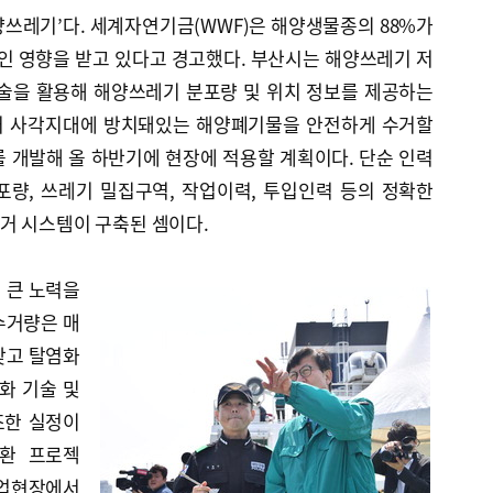
쓰레기’다. 세계자연기금(WWF)은 해양생물종의 88%가
 영향을 받고 있다고 경고했다. 부산시는 해양쓰레기 저
기술을 활용해 해양쓰레기 분포량 및 위치 정보를 제공하는
거 사각지대에 방치돼있는 해양폐기물을 안전하게 수거할
 개발해 올 하반기에 현장에 적용할 계획이다. 단순 인력
량, 쓰레기 밀집구역, 작업이력, 투입인력 등의 정확한
거 시스템이 구축된 셈이다.
 큰 노력을
수거량은 매
낮고 탈염화
화 기술 및
조한 실정이
순환 프로젝
어업현장에서