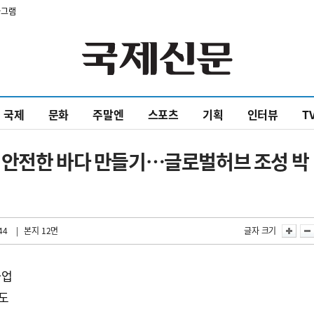
타그램
국제
문화
주말엔
스포츠
기획
인터뷰
T
 안전한 바다 만들기…글로벌허브 조성 박
44
| 본지 12면
글자 크기
사업
진도