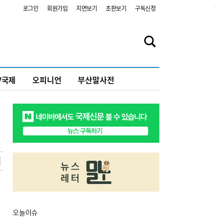
2
로그인
회원가입
지면보기
초판보기
구독신청
V국제
오피니언
부산말사전
오늘
이슈