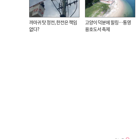
까마귀 탓 정전, 한전은 책임
고양이 덕분에 힐링…통영
없다?
용호도서 축제