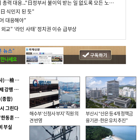
국민의힘 '라인야후 사태'에 총력 대응..."日정부서 불이익 받는 일 없도록 모든 노력"
 日 식민지 된 듯”
어 대응해야”
 외교” ‘라인 사태’ 정치권 이슈 급부상
■ 검사 신분 버리고 직급하향(10년 이하 저연차 검사)…檢 중수청행 기피
■ 지역 상권도 말라죽을 판이라…가뭄 속 밀양물축제 강행 논란
(종합)
다시 그린다
해수부 ‘신청사 부지’ 직원 의
부산시 “산은 등 4개 정책금
■ 국힘 부산시당, ‘정이한 조력’ 시의원 윤리위에…‘한동훈 지지’도 신고접수
견 반영
융기관·한은 유치 추진”
비 부실