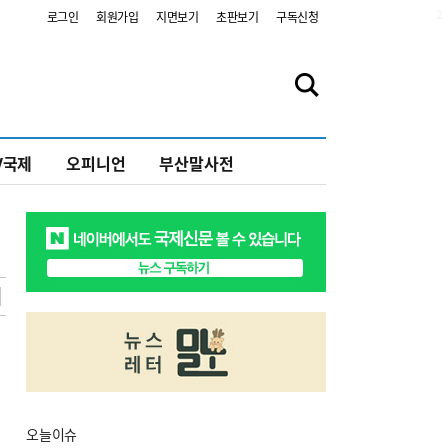
2
로그인
회원가입
지면보기
초판보기
구독신청
V국제
오피니언
부산말사전
오늘
이슈