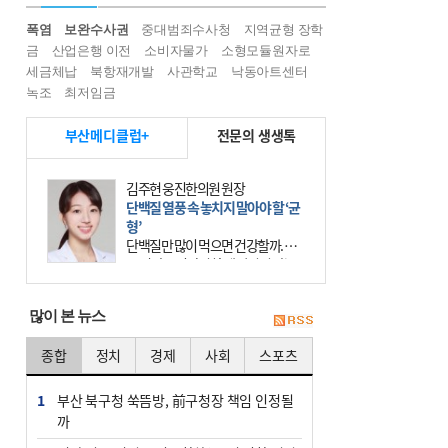
폭염
보완수사권
중대범죄수사청
지역균형 장학
금
산업은행 이전
소비자물가
소형모듈원자로
세금체납
북항재개발
사관학교
낙동아트센터
녹조
최저임금
부산메디클럽+
전문의 생생톡
김주현 웅진한의원 원장
단백질 열풍 속 놓치지 말아야 할 ‘균
형’
단백질만 많이 먹으면 건강할까. 요
즘 건강을 이야기할 때 빠지지 않는
키워드가 단백질이다. 헬스장을 다니
는 젊은 층부터 기초체력을 챙기려는
많이 본 뉴스
중·장년층까지 모두 “
종합
정치
경제
사회
스포츠
1
부산 북구청 쑥뜸방, 前구청장 책임 인정될
까