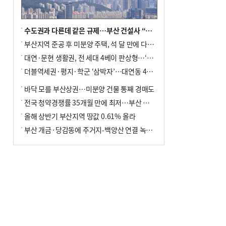
수도권과 다른데 같은 규제…부산 건설사 “쓰러지기 직전”
부산지역 준공 후 미분양 주택, 석 달 만에 다시 3000가구 넘어서
대연·문현 생활권, 전 세대 4베이 판상형…‘더샵 트리센트’ 내달 분양
더블역세권·평지·학군 ‘삼박자’…대연동 42층 브랜드 단지
바닥 모를 부산상권…미분양 건물 통째 경매도
전국 청약경쟁률 35개월 만에 최저…부산 미분양 ‘적체’ 심화
올해 상반기 부산지역 땅값 0.61% 올라
부산 개금·당감동에 주거지-백양산 연결 녹지 조성