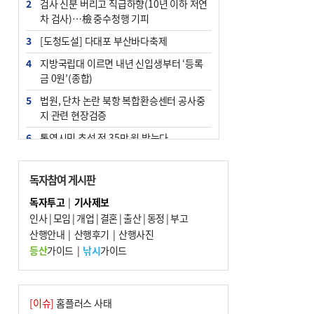
2
검사 신분 버리고 직급하향(10년 이하 저연
차 검사)…檢 중수청행 기피
3
[도청도설] 다대포 부산바다축제
4
지방국립대 이르면 내년 신입생부터 ‘등록
금 0원’(종합)
5
법원, 단차 논란 북항 복합환승센터 공사중
지 관련 현장검증
6
통영시민 추석 전 35만 원 받는다
7
지역 상권도 말라죽을 판이라…가뭄 속 밀
양물축제 강행 논란
독자참여 게시판
8
부산 철강공장 50대 노동자 추락사
독자투고
|
기사제보
인사
|
모임
|
개업
|
결혼
|
출산
|
동정
|
부고
9
국힘 부산시당, ‘정이한 조력’ 시의원 윤리
산행안내
위에…‘한동훈 지지’도 신고접수
|
산행후기
|
산행사진
등산
가이드
|
낚시
가이드
10
탄소흡수력 높여 폭염 대응…부산 도시숲
지도 다시 그린다
[이슈]
홈플러스 사태