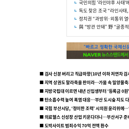
독도 찾은 조국 “라인사태,
정치권 “과방위·외통위 열
與 “방관 안돼” 野 “굴종적
■ 지방국립대 이르면 내년 신입생부터 ‘등록금 0원’
■ 탄소흡수력 높여 폭염 대응…부산 도시숲 지도 
■ 의료헬스 신성장 산업 키운다더니…부산서구 준
■ 도박사이트 범죄수익 70억 전액 환수