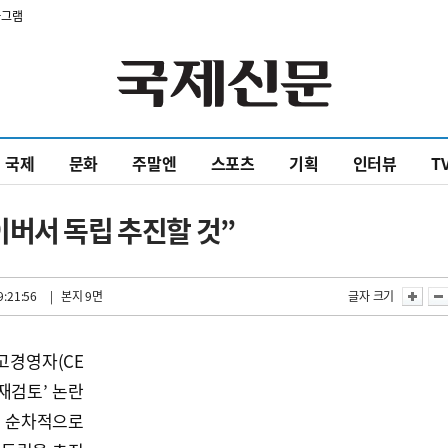
타그램
국제
문화
주말엔
스포츠
기획
인터뷰
T
버서 독립 추진할 것”
9:21:56
| 본지 9면
글자 크기
고경영자(CE
 재검토’ 논란
를 순차적으로