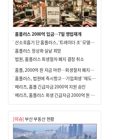
홈플러스 2000억 입금…7일 영업재개
산소호흡기 단 홈플러스, ‘트레이더 조’ 모델로 살아날까
홈플러스 정상화 실낱 희망
법원, 홈플러스 회생절차 폐지 결정 취소
홈플, 2000억 원 자금 마련…회생절차 폐지에 즉시항고(종합)
홈플러스, 법원에 즉시항고…기업회생 ‘재도전’
메리츠, 홈플 긴급자금 2000억 지원 승인
메리츠, 홈플러스 회생 긴급자금 2000억 원 지원 승인
[이슈]
부산 부동산 현황