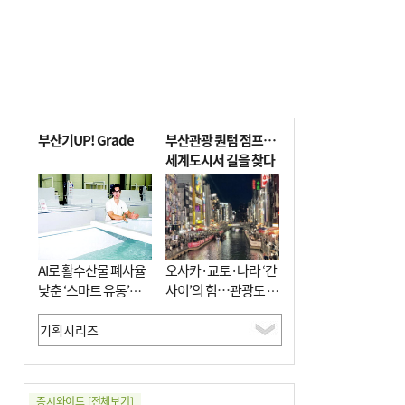
부산기UP! Grade
부산관광 퀀텀 점프…
세계도시서 길을 찾다
AI로 활수산물 폐사율
오사카·교토·나라 ‘간
낮춘 ‘스마트 유통’…
사이’의 힘…관광도 뭉
사막·산악지대 수출
쳐야 흥한다
도전
증시와이드
[전체보기]