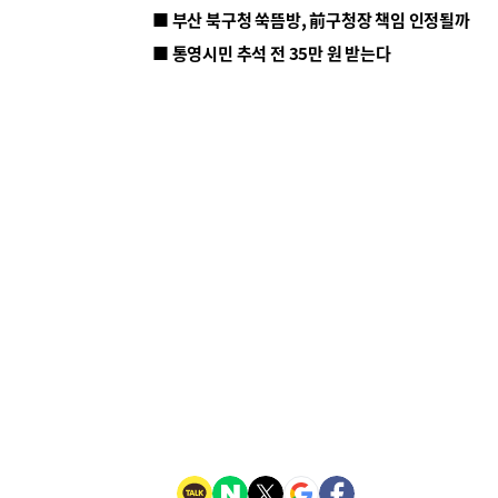
■ 부산 북구청 쑥뜸방, 前구청장 책임 인정될까
■ 통영시민 추석 전 35만 원 받는다