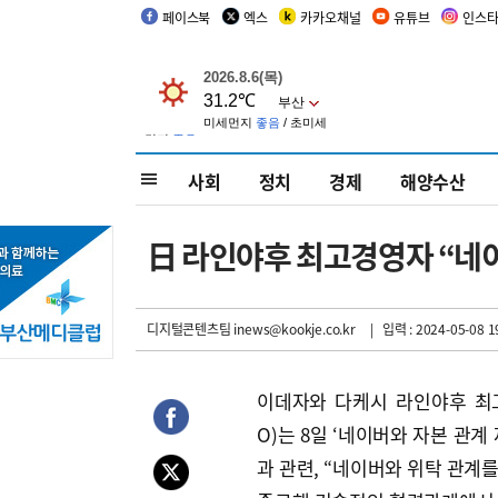
페이스북
엑스
카카오채널
유튜브
인스
사회
정치
경제
해양수산
日 라인야후 최고경영자 “네이
디지털콘텐츠팀 inews@kookje.co.kr
| 입력 : 2024-05-08 1
이데자와 다케시 라인야후 최
O)는 8일 ‘네이버와 자본 관계
과 관련, “네이버와 위탁 관계