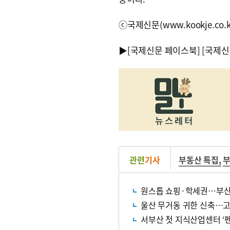
ⓒ국제신문(www.kookje.co.
▶
[국제신문 페이스북]
[국제신
관련
기사
부동산 특집
,
부
원스톱 쇼핑·학세권…부산
울산 무거동 귀한 신축…
서부산 첫 지식산업센터 ‘