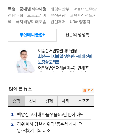
폭염
중대범죄수사청
해양수산부
더불어민주당
전당대회
르노코리아
부산관광
교육혁신선도지
역
극지해양미래포럼
인신매매
UN해양총회
부산메디클럽+
전문의 생생톡
이승준 거인병원 대표원장
회전근개 재파열 잦은 편…어깨 진피
보강술 고려를
어깨병변은 어깨를 이루는 인체 조직
에 발생하는 손상을 말한다. 여기에
는 오십견과 회전근개 증후군, 어깨
의 석회성 힘줄염 등이 있다. 국민건
많이 본 뉴스
강보험에 의하면 어깨병변
종합
정치
경제
사회
스포츠
1
백양산 고지대 마을우물 55년 만에 바닥
2
경위 이하 경찰 하위직 ‘중수청 러시’ 전
망…檢 기피와 대조