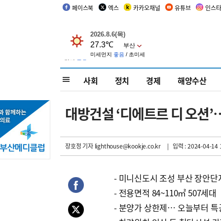
페이스북
엑스
카카오채널
유튜브
인스
사회
정치
경제
해양수산
대방건설 ‘디에트르 디 오션’
장호정 기자
lighthouse@kookje.co.kr
| 입력 : 2024-04-14 
- 미니신도시 조성 부산 장안단
- 전용면적 84~110㎡ 507세대
- 분양가 상한제… 오늘부터 특