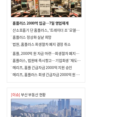
홈플러스 2000억 입금…7일 영업재개
산소호흡기 단 홈플러스, ‘트레이더 조’ 모델로 살아날까
홈플러스 정상화 실낱 희망
법원, 홈플러스 회생절차 폐지 결정 취소
홈플, 2000억 원 자금 마련…회생절차 폐지에 즉시항고(종합)
홈플러스, 법원에 즉시항고…기업회생 ‘재도전’
메리츠, 홈플 긴급자금 2000억 지원 승인
메리츠, 홈플러스 회생 긴급자금 2000억 원 지원 승인
[이슈]
부산 부동산 현황