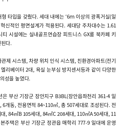
형 타입을 갖췄다. 세대 내에는 ‘6ｍ 이상의 광폭거실(일
 혁신적인 평면설계가 적용된다. 세대당 주차대수는 1.61
니티 시설에는 실내골프연습장 피트니스 GX룸 북카페 키
련된다.
관제 시스템, 차량 위치 인식 시스템, 친환경아파트(전기
 동 엘리베이터 2대, 욕실 눈부심 방지센서등과 같이 다양한
의성을 높였다.
은 부산 기장군 장안지구 B3BL(장안읍좌천리 361-4 일
, 6개동, 전용면적 84~110㎡, 총 507세대로 조성된다. 전
 84㎡B 105세대, 84㎡C 208세대, 110㎡A 50세대, 11
견본주택은 부산 기장군 정관읍 매학리 777-9 일대에 운영