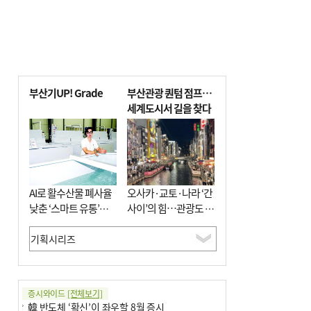
부산기UP! Grade
부산관광 퀀텀 점프…
세계도시서 길을 찾다
AI로 활수산물 폐사율
오사카·교토·나라 ‘간
낮춘 ‘스마트 유통’…
사이’의 힘…관광도 뭉
사막·산악지대 수출
쳐야 흥한다
도전
증시와이드
[전체보기]
韓 반도체 ‘확신’이 좌우할 8월 증시