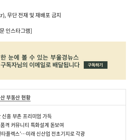
kr), 무단 전재 및 재배포 금지
문 인스타그램]
산 부동산 현황
 신흥 부촌 프리미엄 가득
고품격 커뮤니티 특화설계 돋보여
펜타플렉스’…미래 신산업 전초기지로 각광