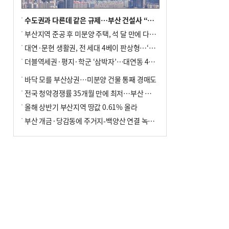
수도권과 다른데 같은 규제…부산 건설사 “쓰러지기 직전”
부산지역 준공 후 미분양 주택, 석 달 만에 다시 3000가구 넘어서
대연·문현 생활권, 전 세대 4베이 판상형…‘더샵 트리센트’ 내달 분양
더블역세권·평지·학군 ‘삼박자’…대연동 42층 브랜드 단지
바닥 모를 부산상권…미분양 건물 통째 경매도
전국 청약경쟁률 35개월 만에 최저…부산 미분양 ‘적체’ 심화
올해 상반기 부산지역 땅값 0.61% 올라
부산 개금·당감동에 주거지-백양산 연결 녹지 조성