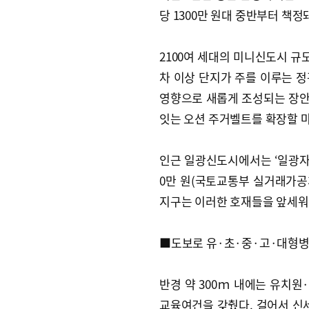
당 1300만 원대 중반부터 책
2100여 세대의 미니신도시 규
차 이상 단지가 주를 이루는 
영향으로 새롭게 조성되는 장안
잇는 오션 주거벨트를 확장할 
인근 일광신도시에서는 ‘일광자이
0만 원(국토교통부 실거래가공
지구는 이러한 호재들을 앞세워 
■도보로 유·초·중·고·대형병
반경 약 300ｍ 내에는 유치원
교육여건을 갖췄다. 걸어서 