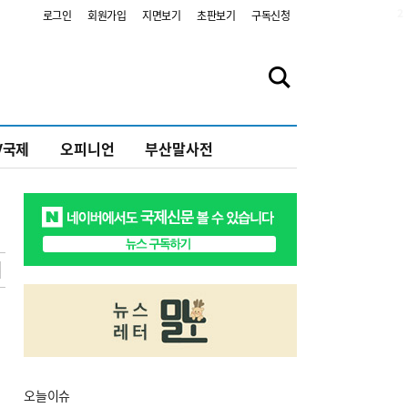
2
로그인
회원가입
지면보기
초판보기
구독신청
V국제
오피니언
부산말사전
오늘
이슈