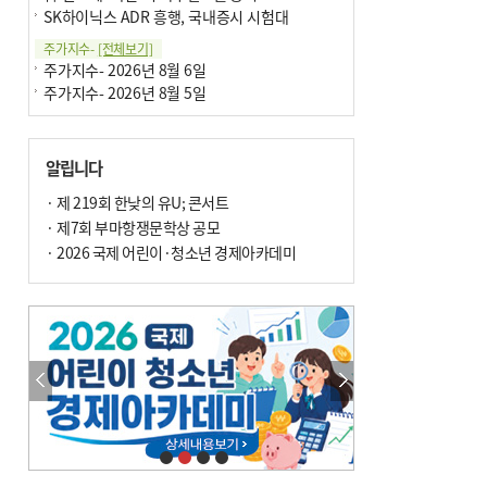
SK하이닉스 ADR 흥행, 국내증시 시험대
주가지수-
[전체보기]
주가지수- 2026년 8월 6일
주가지수- 2026년 8월 5일
알립니다
· 제 219회 한낮의 유U; 콘서트
· 제7회 부마항쟁문학상 공모
· 2026 국제 어린이·청소년 경제아카데미