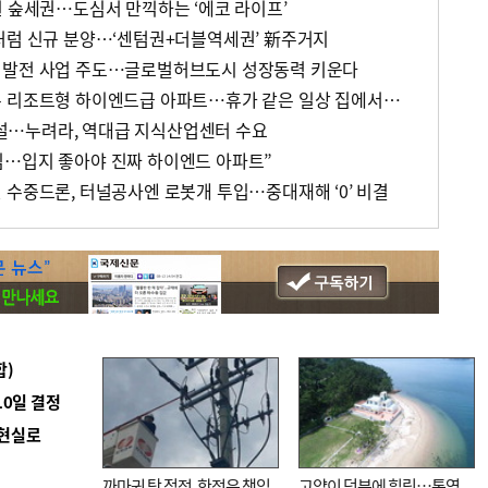
원 숲세권…도심서 만끽하는 ‘에코 라이프’
처럼 신규 분양…‘센텀권+더블역세권’ 新주거지
형발전 사업 주도…글로벌허브도시 성장동력 키운다
일광 노르웨이숲 오션포레- 리조트형 하이엔드급 아파트…휴가 같은 일상 집에서 즐겨라
…누려라, 역대급 지식산업센터 수요
심…입지 좋아야 진짜 하이엔드 아파트”
 수중드론, 터널공사엔 로봇개 투입…중대재해 ‘0’ 비결
합)
10일 결정
 현실로
까마귀 탓 정전, 한전은 책임
고양이 덕분에 힐링…통영