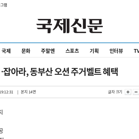
타그램
국제
문화
주말엔
스포츠
기획
인터뷰
T
…잡아라, 동부산 오션 주거벨트 혜택
19:12:31
| 본지 14면
글자 크기
지
공