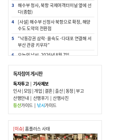
3
해수부 청사, 북항 국제여객터미널 옆에 선
다(종합)
4
[사설] 해수부 신청사 북항으로 확정, 해양
수도 도약의 전환점
5
“낙동강권 삼락·을숙도·다대포 연결해 서
부산 관광 키우자”
6
오늘의 날씨- 2026년 8월 7일
7
부울경 주말부터 비소식…‘극한 폭염’ 한풀
꺾일 듯
독자참여 게시판
8
피란마을 67년 역사인데…전교생 24명 아
독자투고
|
기사제보
미초 통폐합 기로
인사
|
모임
|
개업
|
결혼
|
출산
|
동정
|
부고
9
산행안내
외국인 선원 ‘인신매매 경유지’ 된 부산…
|
산행후기
|
산행사진
우려가 현실로
등산
가이드
|
낚시
가이드
10
교육혁신선도지 공모 코앞인데…구·군 난
색에 교육청 ‘쩔쩔’
[이슈]
홈플러스 사태