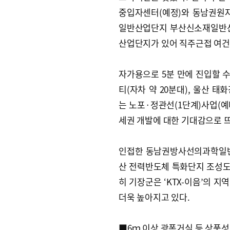
중입자센터(예정)와 동남권원자
일반산업단지 부산신소재일반
산업단지가 있어 직주근접 여건
자가용으로 5분 만에 진입할 
티(자차 약 20분대), 울산 태
는 노포·정관선(1단계)사업(예
세권 개발에 대한 기대감으로 
인접한 동남권방사선의과학일반산
산 전력반도체 특화단지 조성도 
히 기장군은 ‘KTX-이음’의 
더욱 높아지고 있다.
■6ｍ 이상 광폭거실 등 상품성