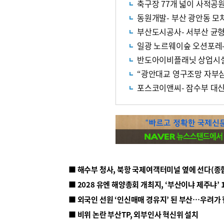
축구장 77개 넓이 사적공
동원개발- 부산 광안동 모
부산도시공사- 서부산 균
반도아이비플래닛 상업시설
“광안대교 영구조망 자부
포스코이앤씨- 잠수부 대신
■ 해수부 청사, 북항 국제여객터미널 옆에 선다(종
■ 2028 유엔 해양총회 개최지, ‘부산이냐 제주냐’ 
■ 외국인 선원 ‘인신매매 경유지’ 된 부산…우려가
■ 비위 논란 부산TP, 외부인사 혁신위 설치