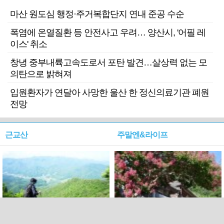
마산 원도심 행정·주거복합단지 연내 준공 수순
폭염에 온열질환 등 안전사고 우려… 양산시, '어필 레
이스' 취소
창녕 중부내륙고속도로서 포탄 발견…살상력 없는 모
의탄으로 밝혀져
입원환자가 연달아 사망한 울산 한 정신의료기관 폐원
전망
근교산
주말엔&라이프