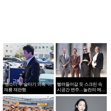
‘뺑소니 후 술타기 의혹’ 이
빨려들어갈 듯 스크린 속
재룡 재판행
시공간 변주…놀란의 메시
지는 ‘전쟁 속죄’