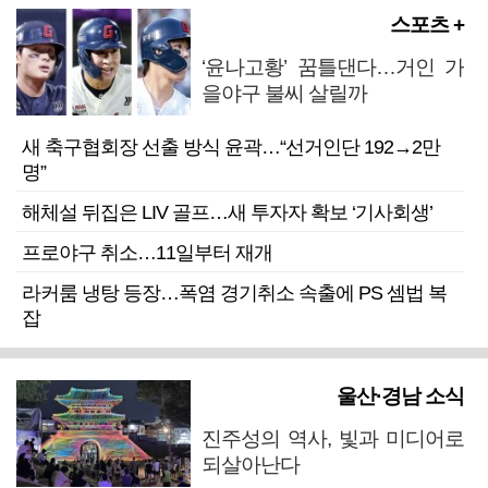
스포츠 +
‘윤나고황’ 꿈틀댄다…거인 가
을야구 불씨 살릴까
새 축구협회장 선출 방식 윤곽…“선거인단 192→2만
명”
해체설 뒤집은 LIV 골프…새 투자자 확보 ‘기사회생’
프로야구 취소…11일부터 재개
라커룸 냉탕 등장…폭염 경기취소 속출에 PS 셈법 복
잡
울산·경남 소식
진주성의 역사, 빛과 미디어로
되살아난다