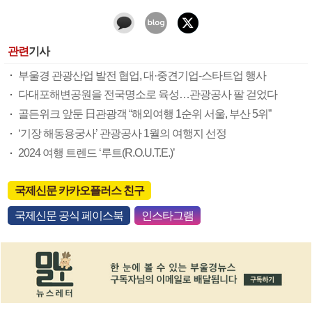
관련
기사
부울경 관광산업 발전 협업, 대·중견기업-스타트업 행사
다대포해변공원을 전국명소로 육성…관광공사 팔 걷었다
골든위크 앞둔 日관광객 “해외여행 1순위 서울, 부산 5위”
‘기장 해동용궁사’ 관광공사 1월의 여행지 선정
2024 여행 트렌드 ‘루트(R.O.U.T.E.)’
국제신문 카카오플러스 친구
국제신문 공식 페이스북
인스타그램