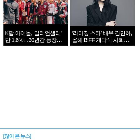
K팝 아이돌, '밀리언셀러'
‘라이징 스타’ 배우 김민하,
단 1.6%…30년간 등장
올해 BIFF 개막식 사회자
1182개팀 전수조사
확정
[많이 본 뉴스]