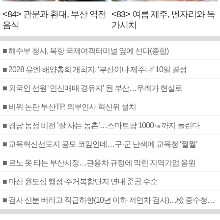
<84> 관문과 환대, 부산 역전
<83> 여름 제주, 벤자리와 독
음식
가시치
■ 해수부 청사, 북항 국제여객터미널 옆에 선다(종합)
■ 2028 유엔 해양총회 개최지, ‘부산이냐 제주냐’ 10일 결정
■ 외국인 선원 ‘인신매매 경유지’ 된 부산…우려가 현실로
■ 비위 논란 부산TP, 외부인사 혁신위 설치
■ 경남 농정 비전 ‘잘 사는 농촌’…스마트팜 1000㏊까지 늘린다
■ 교육혁신선도지 공모 코앞인데…구·군 난색에 교육청 ‘쩔쩔’
■ 르노 못 타는 부산시장…관용차 규정에 막힌 지역기업 응원
■ 마산 원도심 행정·주거복합단지 연내 준공 수순
■ 검사 신분 버리고 직급하향(10년 이하 저연차 검사)…檢 중수청행 기피