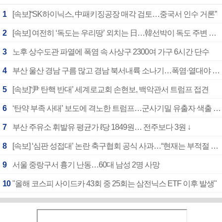
1
[속보]“SK하이닉스, 中패키징공장 매각 검토…중국서 인수 거론”
2
[속보] 여전히 ‘독도는 우리땅’ 외치는 日…韓선박이 독도 주변 해양조사 활동하자 반발
3
노후 상수도관 파열에 폭염 속 사상구 2300여 가구 6시간 단수
4
부산 울산 경남 구름 많고 경남 북서내륙 소나기…폭염·열대야 계속
5
[속보]‘尹 탄핵 반대’ 세계로교회 손현보, 백악관서 트럼프 접견
6
‘탄약 부족 사태’ 보도에 격노한 트럼프…군사기밀 유출자 색출 지시
7
부산 주유소 휘발유 평균가 ℓ당 1849원… 전주보다 3원 ↓
8
[속보] ‘심판 성접대’ 논란 축구협회 공식 사과…“현재는 부적절 행위 없어”
9
서울 중랑구서 흉기 난동…60대 남성 2명 사망
10
"올해 코스피 사이드카 43회 중 25회는 삼전닉스 ETF 이후 발생"