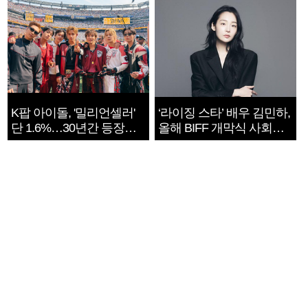
K팝 아이돌, '밀리언셀러'
‘라이징 스타’ 배우 김민하,
단 1.6%…30년간 등장
올해 BIFF 개막식 사회자
1182개팀 전수조사
확정