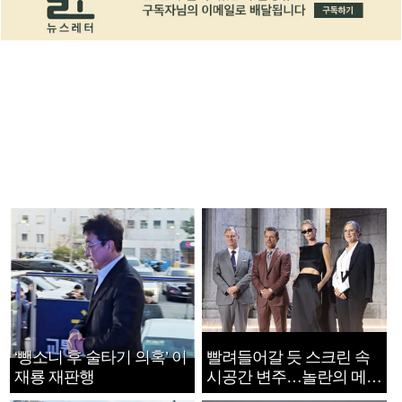
‘뺑소니 후 술타기 의혹’ 이
빨려들어갈 듯 스크린 속
재룡 재판행
시공간 변주…놀란의 메시
지는 ‘전쟁 속죄’