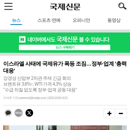
뉴스
스포츠·연예
오피니언
동영상
이스라엘 사태에 국제유가 폭등 조짐…정부·업계 '총력
대응'
강경성 산업부 2차관 주재 긴급 회의
브렌트유 3.6%↑, WTI 가격 4.3% 상승
"수급 차질 없도록 정부·업계 공동 대응"
이석주 기자 serenom@kookje.co.kr | 2023.10.09 14:21