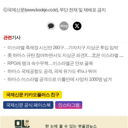
ⓒ국제신문(www.kookje.co.kr), 무단 전재 및 재배포 금지
관련
기사
이스라엘 축제장 시신만 260구…가자지구 지상군 투입 임박
美 하마스 규탄 참여하면서도 지상군 파견X…北은 이스라엘 비난
RPG에 탱크 속수무책…이스라엘군 안보 굴욕
하마스 국제공항도 공격, 국제 유가도 4%나 뛰어
하마스 이스라엘 공격으로 이틀만에 사망자 1000명 넘겨
국제신문 카카오플러스 친구
국제신문 공식 페이스북
인스타그램