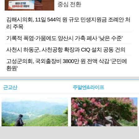
중심 전환
김해시의회, 11일 544억 원 규모 민생지원금 조례안 처
리 주목
기록적 폭염·가뭄에도 양산시 가축 폐사 ‘낮은 수준’
사천시 하동군, 사천공항 확장과 CIQ 설치 공동 건의
고성군의회, 국외출장비 3800만 원 전액 삭감 '군민에
환원'
근교산
주말엔&라이프