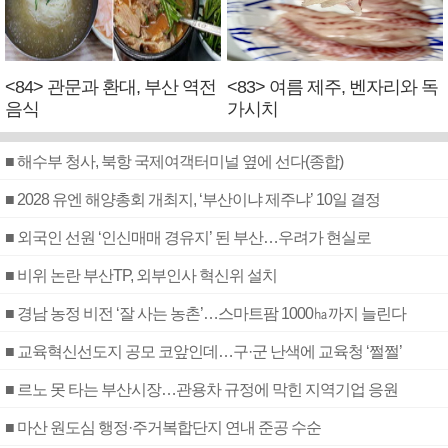
<84> 관문과 환대, 부산 역전
<83> 여름 제주, 벤자리와 독
음식
가시치
■ 해수부 청사, 북항 국제여객터미널 옆에 선다(종합)
■ 2028 유엔 해양총회 개최지, ‘부산이냐 제주냐’ 10일 결정
■ 외국인 선원 ‘인신매매 경유지’ 된 부산…우려가 현실로
■ 비위 논란 부산TP, 외부인사 혁신위 설치
■ 경남 농정 비전 ‘잘 사는 농촌’…스마트팜 1000㏊까지 늘린다
■ 교육혁신선도지 공모 코앞인데…구·군 난색에 교육청 ‘쩔쩔’
■ 르노 못 타는 부산시장…관용차 규정에 막힌 지역기업 응원
■ 마산 원도심 행정·주거복합단지 연내 준공 수순