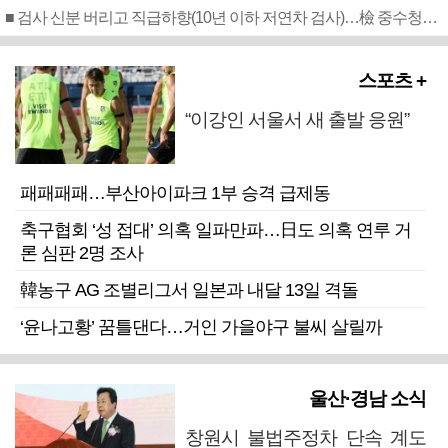
■ 검사 신분 버리고 직급하향(10년 이하 저연차 검사)…檢 중수청행 기피
스포츠 +
“이강인 서울서 새 출발 응원”
패패패패…부산아이파크 1부 승격 급제동
축구협회 ‘성 접대’ 의혹 일파만파…日도 의혹 연루 거
론 심판 2명 조사
韓농구 AG 조별리그서 일본과 내달 13일 격돌
‘윤나고황’ 꿈틀댄다…거인 가을야구 불씨 살릴까
울산·경남 소식
창원시 불법주정차 단속 계도