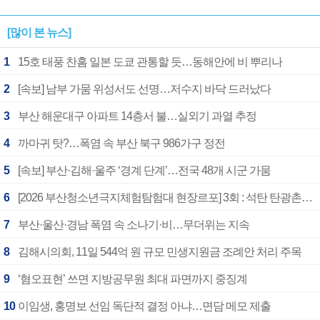
[많이 본 뉴스]
1
15호 태풍 찬홈 일본 도쿄 관통할 듯…동해안에 비 뿌리나
2
[속보] 남부 가뭄 위성서도 선명…저수지 바닥 드러났다
3
부산 해운대구 아파트 14층서 불…실외기 과열 추정
4
까마귀 탓?…폭염 속 부산 북구 986가구 정전
5
[속보] 부산·김해·울주 ‘경계 단계’…전국 48개 시군 가뭄
6
[2026 부산청소년극지체험탐험대 현장르포] 3회 : 석탄 탄광촌에서 북극 연구의 중심지로
7
부산·울산·경남 폭염 속 소나기·비…무더위는 지속
8
김해시의회, 11일 544억 원 규모 민생지원금 조례안 처리 주목
9
‘혐오표현’ 쓰면 지방공무원 최대 파면까지 중징계
10
이임생, 홍명보 선임 독단적 결정 아냐…면담 메모 제출