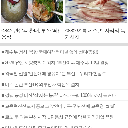
<84> 관문과 환대, 부산 역전
<83> 여름 제주, 벤자리와 독
음식
가시치
■ 해수부 청사, 북항 국제여객터미널 옆에 선다(종합)
■ 2028 유엔 해양총회 개최지, ‘부산이냐 제주냐’ 10일 결정
■ 외국인 선원 ‘인신매매 경유지’ 된 부산…우려가 현실로
■ 비위 논란 부산TP, 외부인사 혁신위 설치
■ 경남 농정 비전 ‘잘 사는 농촌’…스마트팜 1000㏊까지 늘린다
■ 교육혁신선도지 공모 코앞인데…구·군 난색에 교육청 ‘쩔쩔’
■ 르노 못 타는 부산시장…관용차 규정에 막힌 지역기업 응원
■ 마산 원도심 행정·주거복합단지 연내 준공 수순