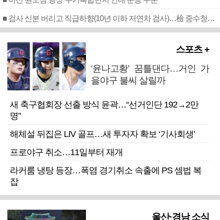
■ 검사 신분 버리고 직급하향(10년 이하 저연차 검사)…檢 중수청행 기피
스포츠 +
‘윤나고황’ 꿈틀댄다…거인 가
을야구 불씨 살릴까
새 축구협회장 선출 방식 윤곽…“선거인단 192→2만
명”
해체설 뒤집은 LIV 골프…새 투자자 확보 ‘기사회생’
프로야구 취소…11일부터 재개
라커룸 냉탕 등장…폭염 경기취소 속출에 PS 셈법 복
잡
울산·경남 소식