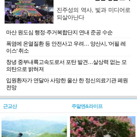
진주성의 역사, 빛과 미디어로
되살아난다
마산 원도심 행정·주거복합단지 연내 준공 수순
폭염에 온열질환 등 안전사고 우려… 양산시, '어필 레
이스' 취소
창녕 중부내륙고속도로서 포탄 발견…살상력 없는 모
의탄으로 밝혀져
입원환자가 연달아 사망한 울산 한 정신의료기관 폐원
전망
근교산
주말엔&라이프