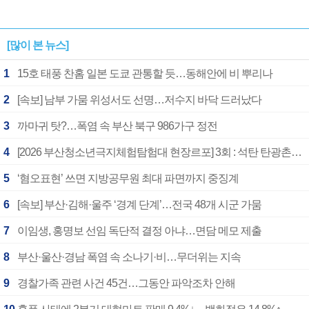
[많이 본 뉴스]
1
15호 태풍 찬홈 일본 도쿄 관통할 듯…동해안에 비 뿌리나
2
[속보] 남부 가뭄 위성서도 선명…저수지 바닥 드러났다
3
까마귀 탓?…폭염 속 부산 북구 986가구 정전
4
[2026 부산청소년극지체험탐험대 현장르포] 3회 : 석탄 탄광촌에서 북극 연구의 중심지로
5
‘혐오표현’ 쓰면 지방공무원 최대 파면까지 중징계
6
[속보] 부산·김해·울주 ‘경계 단계’…전국 48개 시군 가뭄
7
이임생, 홍명보 선임 독단적 결정 아냐…면담 메모 제출
8
부산·울산·경남 폭염 속 소나기·비…무더위는 지속
9
경찰가족 관련 사건 45건…그동안 파악조차 안해