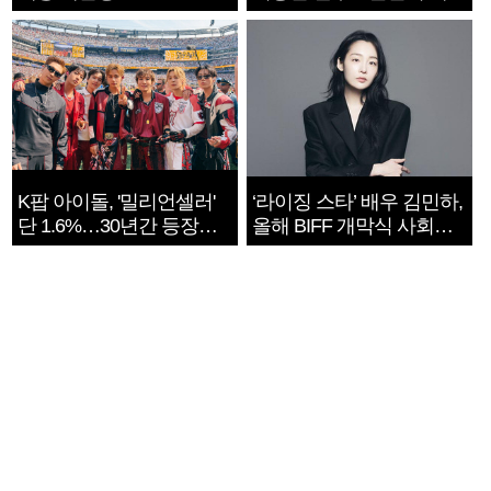
지는 ‘전쟁 속죄’
K팝 아이돌, '밀리언셀러'
‘라이징 스타’ 배우 김민하,
단 1.6%…30년간 등장
올해 BIFF 개막식 사회자
1182개팀 전수조사
확정