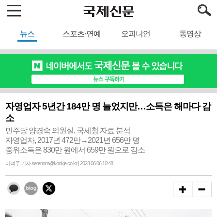
뉴스
스포츠·연예
오피니언
동영상
자영업자 5년간 184만 명 늘었지만…소득은 해마다 감
소
민주당 양경숙 의원실, 국세청 자료 분석
자영업자, 2017년 472만→2021년 656만 명
중위소득은 830만 원에서 659만 원으로 감소
이석주 기자 serenom@kookje.co.kr | 2023.06.06 10:48