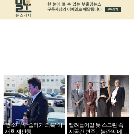
‘뺑소니 후 술타기 의혹’ 이
빨려들어갈 듯 스크린 속
재룡 재판행
시공간 변주…놀란의 메시