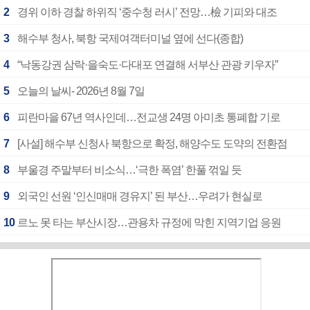
2
경위 이하 경찰 하위직 ‘중수청 러시’ 전망…檢 기피와 대조
3
해수부 청사, 북항 국제여객터미널 옆에 선다(종합)
4
“낙동강권 삼락·을숙도·다대포 연결해 서부산 관광 키우자”
5
오늘의 날씨- 2026년 8월 7일
6
피란마을 67년 역사인데…전교생 24명 아미초 통폐합 기로
7
[사설] 해수부 신청사 북항으로 확정, 해양수도 도약의 전환점
8
부울경 주말부터 비소식…‘극한 폭염’ 한풀 꺾일 듯
9
외국인 선원 ‘인신매매 경유지’ 된 부산…우려가 현실로
10
르노 못 타는 부산시장…관용차 규정에 막힌 지역기업 응원