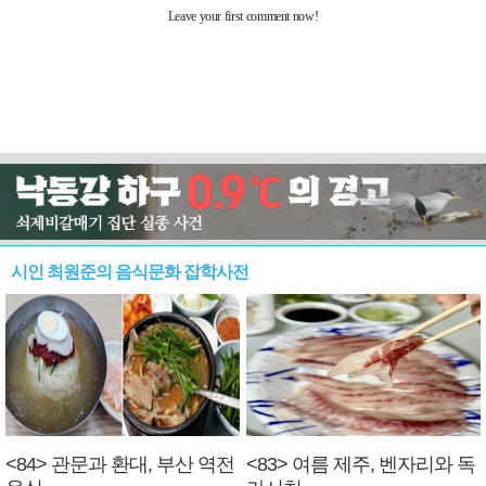
시인 최원준의 음식문화 잡학사전
<84> 관문과 환대, 부산 역전
<83> 여름 제주, 벤자리와 독