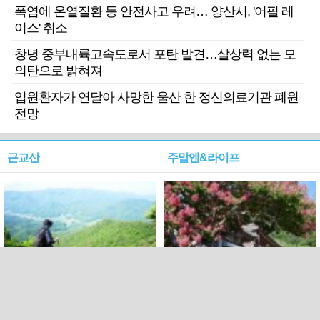
폭염에 온열질환 등 안전사고 우려… 양산시, '어필 레
이스' 취소
창녕 중부내륙고속도로서 포탄 발견…살상력 없는 모
의탄으로 밝혀져
입원환자가 연달아 사망한 울산 한 정신의료기관 폐원
전망
근교산
주말엔&라이프
근교산&그너머…상주·문경
폭염보다 더 뜨거워라…100
청화산~시루봉
일을 붉게 불태울 ‘선비정신’