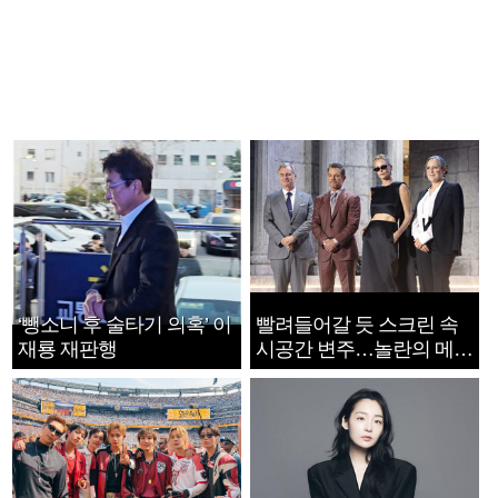
‘뺑소니 후 술타기 의혹’ 이
빨려들어갈 듯 스크린 속
재룡 재판행
시공간 변주…놀란의 메시
지는 ‘전쟁 속죄’