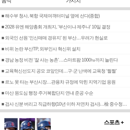
음식
가시치
■ 해수부 청사, 북항 국제여객터미널 옆에 선다(종합)
■ 2028 유엔 해양총회 개최지, ‘부산이냐 제주냐’ 10일 결정
■ 외국인 선원 ‘인신매매 경유지’ 된 부산…우려가 현실로
■ 비위 논란 부산TP, 외부인사 혁신위 설치
■ 경남 농정 비전 ‘잘 사는 농촌’…스마트팜 1000㏊까지 늘린다
■ 교육혁신선도지 공모 코앞인데…구·군 난색에 교육청 ‘쩔쩔’
■ 르노 못 타는 부산시장…관용차 규정에 막힌 지역기업 응원
■ 마산 원도심 행정·주거복합단지 연내 준공 수순
■ 검사 신분 버리고 직급하향(10년 이하 저연차 검사)…檢 중수청행 기피
스포츠 +