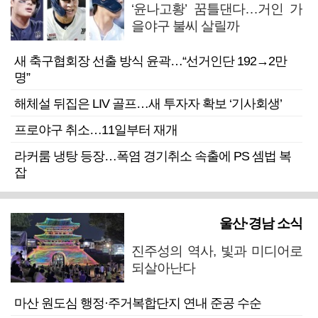
‘윤나고황’ 꿈틀댄다…거인 가
을야구 불씨 살릴까
새 축구협회장 선출 방식 윤곽…“선거인단 192→2만
명”
해체설 뒤집은 LIV 골프…새 투자자 확보 ‘기사회생’
프로야구 취소…11일부터 재개
라커룸 냉탕 등장…폭염 경기취소 속출에 PS 셈법 복
잡
울산·경남 소식
진주성의 역사, 빛과 미디어로
되살아난다
마산 원도심 행정·주거복합단지 연내 준공 수순