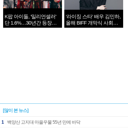
K팝 아이돌, '밀리언셀러'
‘라이징 스타’ 배우 김민하,
단 1.6%…30년간 등장
올해 BIFF 개막식 사회자
1182개팀 전수조사
확정
[많이 본 뉴스]
1
백양산 고지대 마을우물 55년 만에 바닥