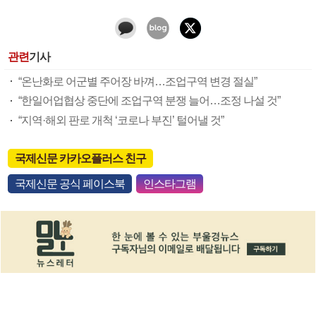
관련
기사
“온난화로 어군별 주어장 바껴…조업구역 변경 절실”
“한일어업협상 중단에 조업구역 분쟁 늘어…조정 나설 것”
“지역·해외 판로 개척 ‘코로나 부진’ 털어낼 것”
국제신문 카카오플러스 친구
국제신문 공식 페이스북
인스타그램