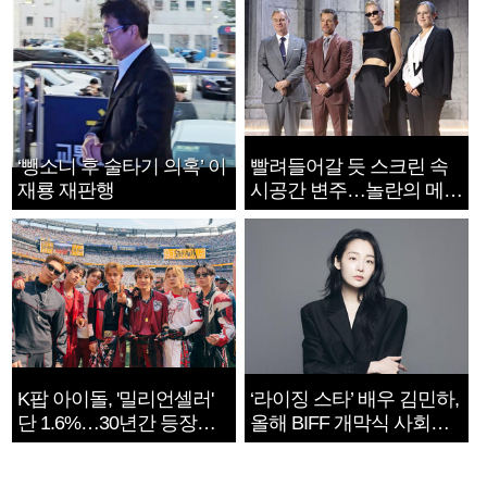
‘뺑소니 후 술타기 의혹’ 이
빨려들어갈 듯 스크린 속
재룡 재판행
시공간 변주…놀란의 메시
지는 ‘전쟁 속죄’
K팝 아이돌, '밀리언셀러'
‘라이징 스타’ 배우 김민하,
단 1.6%…30년간 등장
올해 BIFF 개막식 사회자
1182개팀 전수조사
확정