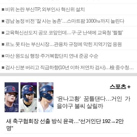
■ 비위 논란 부산TP, 외부인사 혁신위 설치
■ 경남 농정 비전 ‘잘 사는 농촌’…스마트팜 1000㏊까지 늘린다
■ 교육혁신선도지 공모 코앞인데…구·군 난색에 교육청 ‘쩔쩔’
■ 르노 못 타는 부산시장…관용차 규정에 막힌 지역기업 응원
■ 마산 원도심 행정·주거복합단지 연내 준공 수순
■ 검사 신분 버리고 직급하향(10년 이하 저연차 검사)…檢 중수청행 기피
스포츠 +
‘윤나고황’ 꿈틀댄다…거인 가
을야구 불씨 살릴까
새 축구협회장 선출 방식 윤곽…“선거인단 192→2만
명”