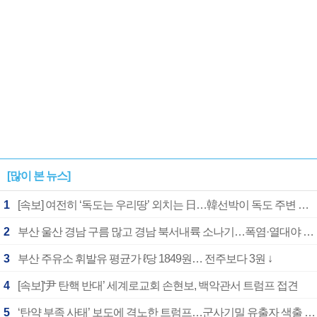
[많이 본 뉴스]
1
[속보] 여전히 ‘독도는 우리땅’ 외치는 日…韓선박이 독도 주변 해양조사 활동하자 반발
2
부산 울산 경남 구름 많고 경남 북서내륙 소나기…폭염·열대야 계속
3
부산 주유소 휘발유 평균가 ℓ당 1849원… 전주보다 3원 ↓
4
[속보]‘尹 탄핵 반대’ 세계로교회 손현보, 백악관서 트럼프 접견
5
‘탄약 부족 사태’ 보도에 격노한 트럼프…군사기밀 유출자 색출 지시