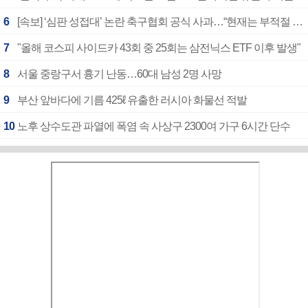
6
[속보] ‘심판 성접대’ 논란 축구협회 공식 사과…“현재는 부적절 행위 없어”
7
"올해 코스피 사이드카 43회 중 25회는 삼전닉스 ETF 이후 발생"
8
서울 중랑구서 흉기 난동…60대 남성 2명 사망
9
부산 앞바다에 기름 425ℓ 유출한 러시아 화물선 적발
10
노후 상수도관 파열에 폭염 속 사상구 2300여 가구 6시간 단수