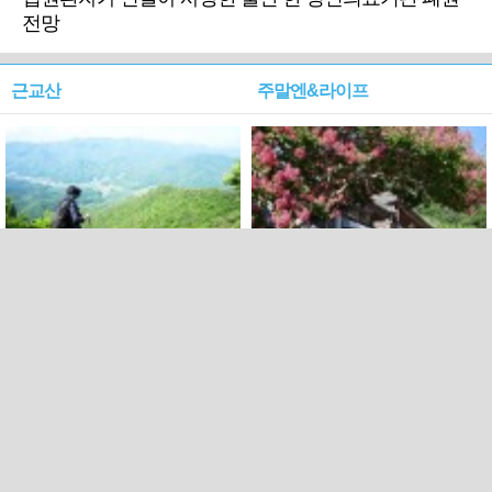
전망
근교산
주말엔&라이프
근교산&그너머…상주·문경
폭염보다 더 뜨거워라…100
청화산~시루봉
일을 붉게 불태울 ‘선비정신’
피었네
PC버전
엑스
페이스북
Copyright ⓒ 2015 All rights reserved by 국제신문