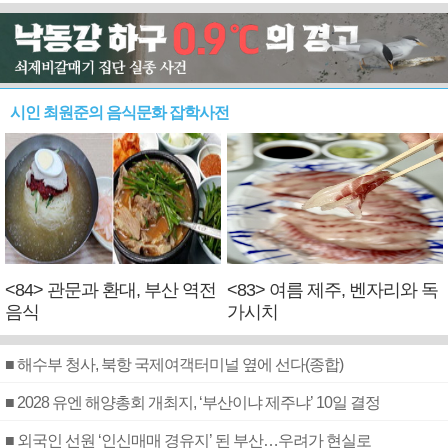
시인 최원준의 음식문화 잡학사전
<84> 관문과 환대, 부산 역전
<83> 여름 제주, 벤자리와 독
음식
가시치
■ 해수부 청사, 북항 국제여객터미널 옆에 선다(종합)
■ 2028 유엔 해양총회 개최지, ‘부산이냐 제주냐’ 10일 결정
■ 외국인 선원 ‘인신매매 경유지’ 된 부산…우려가 현실로