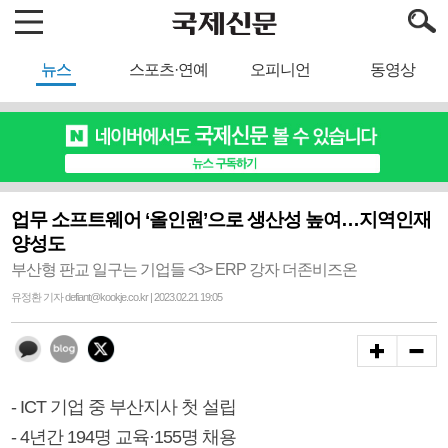
뉴스
스포츠·연예
오피니언
동영상
업무 소프트웨어 ‘올인원’으로 생산성 높여…지역인재
양성도
부산형 판교 일구는 기업들 <3> ERP 강자 더존비즈온
유정환 기자 defiant@kookje.co.kr | 2023.02.21 19:05
- ICT 기업 중 부산지사 첫 설립
- 4년간 194명 교육·155명 채용