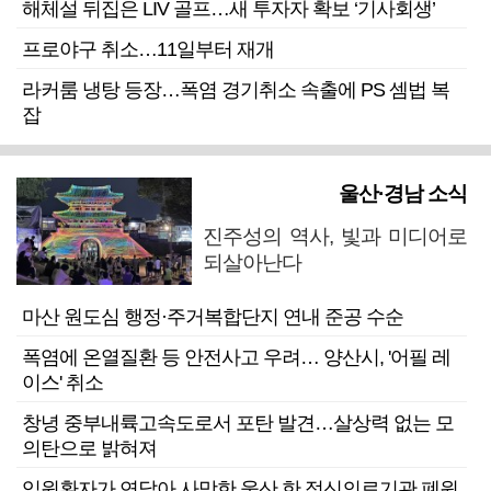
해체설 뒤집은 LIV 골프…새 투자자 확보 ‘기사회생’
프로야구 취소…11일부터 재개
라커룸 냉탕 등장…폭염 경기취소 속출에 PS 셈법 복
잡
울산·경남 소식
진주성의 역사, 빛과 미디어로
되살아난다
마산 원도심 행정·주거복합단지 연내 준공 수순
폭염에 온열질환 등 안전사고 우려… 양산시, '어필 레
이스' 취소
창녕 중부내륙고속도로서 포탄 발견…살상력 없는 모
의탄으로 밝혀져
입원환자가 연달아 사망한 울산 한 정신의료기관 폐원