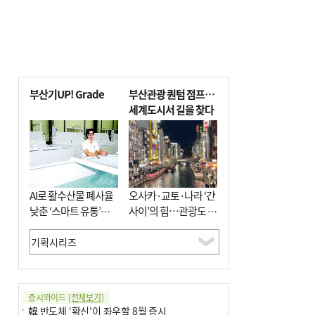
부산기UP! Grade
부산관광 퀀텀 점프…
세계도시서 길을 찾다
AI로 활수산물 폐사율
오사카·교토·나라 ‘간
낮춘 ‘스마트 유통’…
사이’의 힘…관광도 뭉
사막·산악지대 수출
쳐야 흥한다
도전
증시와이드
[전체보기]
韓 반도체 ‘확신’이 좌우할 8월 증시