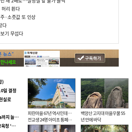
 1년 새 2배로…설명절 앞 물가 들썩
 허리 휜다
주·소줏값 또 인상
랐다
장보기 무섭다
합)
10일 결정
 현실로
피란마을 67년 역사인데…
백양산 고지대 마을우물 55
■ 경남 농정 비전 ‘잘 사는 농촌’…스마트팜 1000㏊까지 늘린다
전교생 24명 아미초 통폐합
년 만에 바닥
■ 교육혁신선도지 공모 코앞인데…구·군 난색에 교육청 ‘쩔쩔’
기로