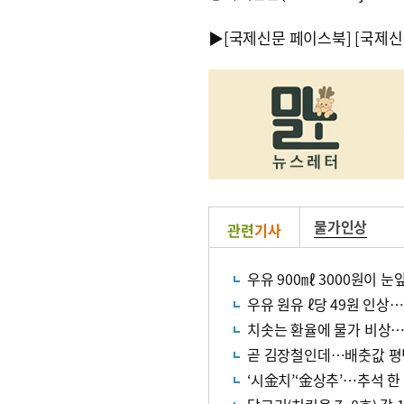
▶
[국제신문 페이스북]
[국제신
물가인상
관련
기사
우유 900㎖ 3000원이 
우유 원유 ℓ당 49원 인상
치솟는 환율에 물가 비상
곧 김장철인데…배춧값 평년
‘시金치’‘金상추’…추석 한