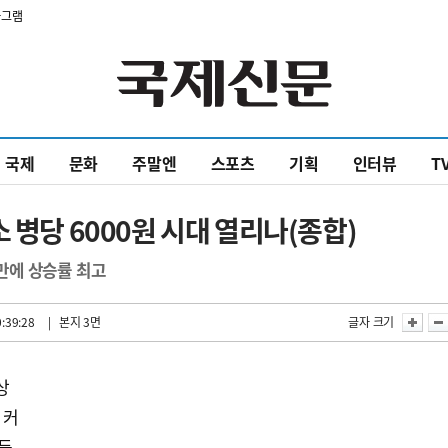
타그램
국제
문화
주말엔
스포츠
기획
인터뷰
T
 병당 6000원 시대 열리나(종합)
 만에 상승률 최고
:39:28
| 본지 3면
글자 크기
상
 커
릴듯