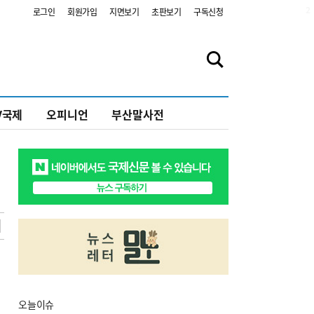
2
로그인
회원가입
지면보기
초판보기
구독신청
V국제
오피니언
부산말사전
오늘
이슈