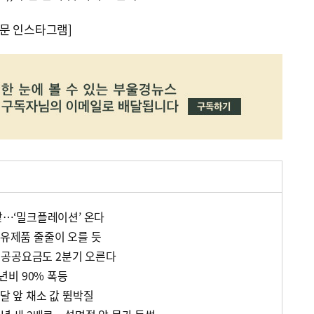
문 인스타그램]
눈앞…‘밀크플레이션’ 온다
…유제품 줄줄이 오를 듯
…공공요금도 2분기 오른다
비 90% 폭등
 달 앞 채소 값 뜀박질