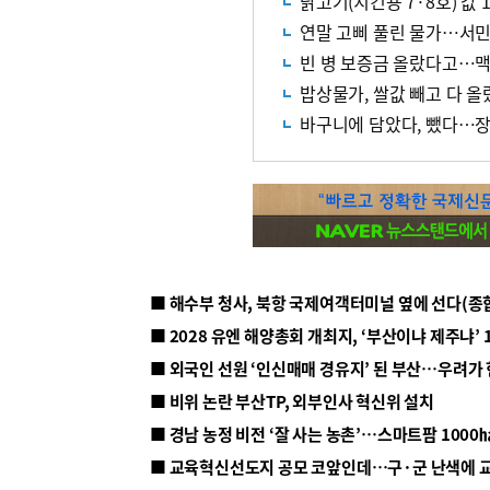
닭고기(치킨용 7·8호) 값
연말 고삐 풀린 물가…서민
빈 병 보증금 올랐다고…맥
밥상물가, 쌀값 빼고 다 올
바구니에 담았다, 뺐다…
■ 해수부 청사, 북항 국제여객터미널 옆에 선다(종
■ 2028 유엔 해양총회 개최지, ‘부산이냐 제주냐’ 
■ 외국인 선원 ‘인신매매 경유지’ 된 부산…우려가
■ 비위 논란 부산TP, 외부인사 혁신위 설치