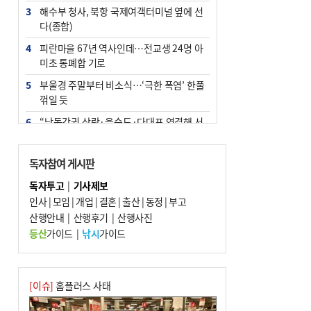
3
해수부 청사, 북항 국제여객터미널 옆에 선
다(종합)
4
피란마을 67년 역사인데…전교생 24명 아
미초 통폐합 기로
5
부울경 주말부터 비소식…‘극한 폭염’ 한풀
꺾일 듯
6
“낙동강권 삼락·을숙도·다대포 연결해 서
부산 관광 키우자”
7
오늘의 날씨- 2026년 8월 7일
독자참여 게시판
8
외국인 선원 ‘인신매매 경유지’ 된 부산…
독자투고
|
기사제보
우려가 현실로
인사
|
모임
|
개업
|
결혼
|
출산
|
동정
|
부고
9
산행안내
[사설] 해수부 신청사 북항으로 확정, 해양
|
산행후기
|
산행사진
수도 도약의 전환점
등산
가이드
|
낚시
가이드
10
르노 못 타는 부산시장…관용차 규정에 막
힌 지역기업 응원
[이슈]
홈플러스 사태