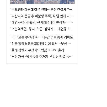
수도권과 다른데 같은 규제…부산 건설사 “쓰러지기 직전”
부산지역 준공 후 미분양 주택, 석 달 만에 다시 3000가구 넘어서
대연·문현 생활권, 전 세대 4베이 판상형…‘더샵 트리센트’ 내달 분양
더블역세권·평지·학군 ‘삼박자’…대연동 42층 브랜드 단지
바닥 모를 부산상권…미분양 건물 통째 경매도
전국 청약경쟁률 35개월 만에 최저…부산 미분양 ‘적체’ 심화
올해 상반기 부산지역 땅값 0.61% 올라
부산 개금·당감동에 주거지-백양산 연결 녹지 조성