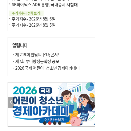
SK하이닉스 ADR 흥행, 국내증시 시험대
주가지수-
[전체보기]
주가지수- 2026년 8월 6일
주가지수- 2026년 8월 5일
알립니다
· 제 219회 한낮의 유U; 콘서트
· 제7회 부마항쟁문학상 공모
· 2026 국제 어린이·청소년 경제아카데미