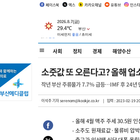
페이스북
엑스
카카오채널
유튜브
인스
사회
정치
경제
해양수산
소줏값 또 오른다고? 올해 업소
작년 부산 주류물가 7.7% 급등…IMF 후 24년
이석주 기자
serenom@kookje.co.kr
| 입력 : 2023-02-19 20
- 올해 4월 맥주 주세 30.5원 인
- 소주도 원재료값·물류비 압박
- 출고가 인상땐 식당 대폭 올