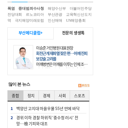
폭염
중대범죄수사청
해양수산부
더불어민주당
전당대회
르노코리아
부산관광
교육혁신선도지
역
극지해양미래포럼
인신매매
UN해양총회
부산메디클럽+
전문의 생생톡
이승준 거인병원 대표원장
회전근개 재파열 잦은 편…어깨 진피
보강술 고려를
어깨병변은 어깨를 이루는 인체 조직
에 발생하는 손상을 말한다. 여기에
는 오십견과 회전근개 증후군, 어깨
의 석회성 힘줄염 등이 있다. 국민건
많이 본 뉴스
강보험에 의하면 어깨병변
종합
정치
경제
사회
스포츠
1
백양산 고지대 마을우물 55년 만에 바닥
2
경위 이하 경찰 하위직 ‘중수청 러시’ 전
망…檢 기피와 대조