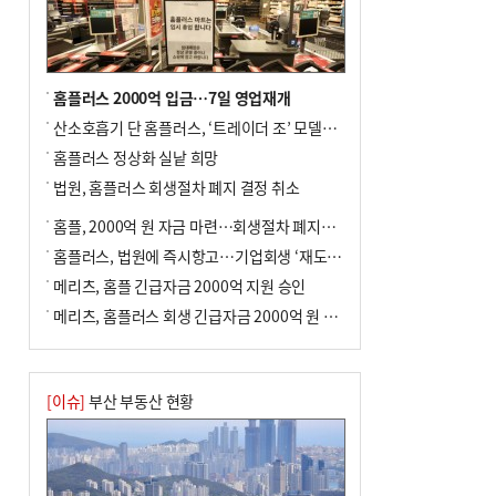
홈플러스 2000억 입금…7일 영업재개
산소호흡기 단 홈플러스, ‘트레이더 조’ 모델로 살아날까
홈플러스 정상화 실낱 희망
법원, 홈플러스 회생절차 폐지 결정 취소
홈플, 2000억 원 자금 마련…회생절차 폐지에 즉시항고(종합)
홈플러스, 법원에 즉시항고…기업회생 ‘재도전’
메리츠, 홈플 긴급자금 2000억 지원 승인
메리츠, 홈플러스 회생 긴급자금 2000억 원 지원 승인
[이슈]
부산 부동산 현황