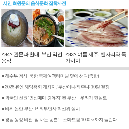
시인 최원준의 음식문화 잡학사전
<84> 관문과 환대, 부산 역전
<83> 여름 제주, 벤자리와 독
음식
가시치
■ 해수부 청사, 북항 국제여객터미널 옆에 선다(종합)
■ 2028 유엔 해양총회 개최지, ‘부산이냐 제주냐’ 10일 결정
■ 외국인 선원 ‘인신매매 경유지’ 된 부산…우려가 현실로
■ 비위 논란 부산TP, 외부인사 혁신위 설치
■ 경남 농정 비전 ‘잘 사는 농촌’…스마트팜 1000㏊까지 늘린다