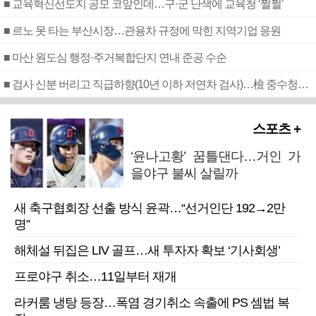
■ 교육혁신선도지 공모 코앞인데…구·군 난색에 교육청 ‘쩔쩔’
■ 르노 못 타는 부산시장…관용차 규정에 막힌 지역기업 응원
■ 마산 원도심 행정·주거복합단지 연내 준공 수순
■ 검사 신분 버리고 직급하향(10년 이하 저연차 검사)…檢 중수청행 기피
스포츠 +
‘윤나고황’ 꿈틀댄다…거인 가
을야구 불씨 살릴까
새 축구협회장 선출 방식 윤곽…“선거인단 192→2만
명”
해체설 뒤집은 LIV 골프…새 투자자 확보 ‘기사회생’
프로야구 취소…11일부터 재개
라커룸 냉탕 등장…폭염 경기취소 속출에 PS 셈법 복