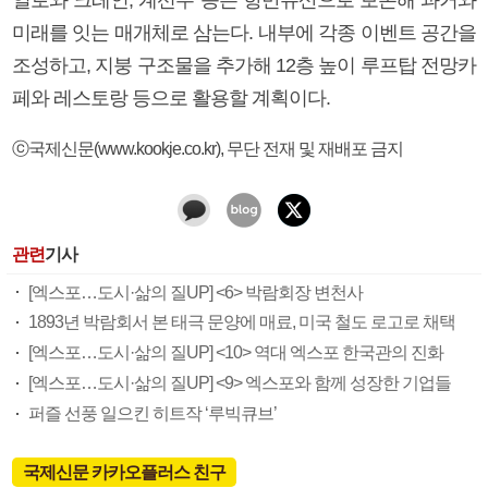
미래를 잇는 매개체로 삼는다. 내부에 각종 이벤트 공간을
조성하고, 지붕 구조물을 추가해 12층 높이 루프탑 전망카
페와 레스토랑 등으로 활용할 계획이다.
ⓒ국제신문(www.kookje.co.kr), 무단 전재 및 재배포 금지
관련
기사
[엑스포…도시·삶의 질UP] <6> 박람회장 변천사
1893년 박람회서 본 태극 문양에 매료, 미국 철도 로고로 채택
[엑스포…도시·삶의 질UP] <10> 역대 엑스포 한국관의 진화
[엑스포…도시·삶의 질UP] <9> 엑스포와 함께 성장한 기업들
퍼즐 선풍 일으킨 히트작 ‘루빅큐브’
국제신문 카카오플러스 친구