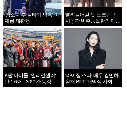
‘뺑소니 후 술타기 의혹’ 이
빨려들어갈 듯 스크린 속
재룡 재판행
시공간 변주…놀란의 메시
지는 ‘전쟁 속죄’
K팝 아이돌, '밀리언셀러'
‘라이징 스타’ 배우 김민하,
단 1.6%…30년간 등장
올해 BIFF 개막식 사회자
1182개팀 전수조사
확정