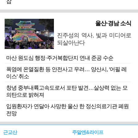
잡
울산·경남 소식
진주성의 역사, 빛과 미디어로
되살아난다
마산 원도심 행정·주거복합단지 연내 준공 수순
폭염에 온열질환 등 안전사고 우려… 양산시, '어필 레
이스' 취소
창녕 중부내륙고속도로서 포탄 발견…살상력 없는 모
의탄으로 밝혀져
입원환자가 연달아 사망한 울산 한 정신의료기관 폐원
전망
근교산
주말엔&라이프