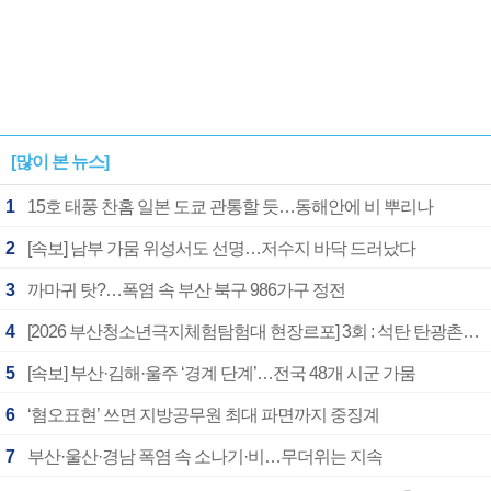
[많이 본 뉴스]
1
15호 태풍 찬홈 일본 도쿄 관통할 듯…동해안에 비 뿌리나
2
[속보] 남부 가뭄 위성서도 선명…저수지 바닥 드러났다
3
까마귀 탓?…폭염 속 부산 북구 986가구 정전
4
[2026 부산청소년극지체험탐험대 현장르포] 3회 : 석탄 탄광촌에서 북극 연구의 중심지로
5
[속보] 부산·김해·울주 ‘경계 단계’…전국 48개 시군 가뭄
6
‘혐오표현’ 쓰면 지방공무원 최대 파면까지 중징계
7
부산·울산·경남 폭염 속 소나기·비…무더위는 지속