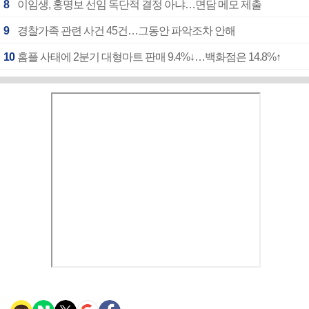
8
이임생, 홍명보 선임 독단적 결정 아냐…면담 메모 제출
9
경찰가족 관련 사건 45건…그동안 파악조차 안해
10
홈플 사태에 2분기 대형마트 판매 9.4%↓…백화점은 14.8%↑