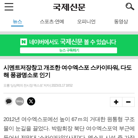
뉴스
스포츠·연예
오피니언
동영상
시멘트저장창고 개조한 여수엑스포 스카이타워, 다도
해 풍광명소로 인기
오룡 ‘상상력의 전시장 엑스포’ 저자 | 2023.01.17 18:52
2012년 여수엑스포에선 높이 67ｍ의 거대한 원통형 구조
물이 눈길을 끌었다. 박람회장 북단 여수엑스포역 부근에
들어선 전망대 ‘스카이타워’(사진)다. 엑스포 시설 중 가장