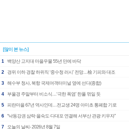
[많이 본 뉴스]
1
백양산 고지대 마을우물 55년 만에 바닥
2
경위 이하 경찰 하위직 ‘중수청 러시’ 전망…檢 기피와 대조
3
해수부 청사, 북항 국제여객터미널 옆에 선다(종합)
4
부울경 주말부터 비소식…‘극한 폭염’ 한풀 꺾일 듯
5
피란마을 67년 역사인데…전교생 24명 아미초 통폐합 기로
6
“낙동강권 삼락·을숙도·다대포 연결해 서부산 관광 키우자”
7
오늘의 날씨- 2026년 8월 7일