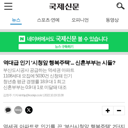
뉴스
스포츠·연예
오피니언
동영상
역대급 인기 '시청앞 행복주택'... 신혼부부는 시들?
부산도시공사 공급하는 역세권 아파트
1108세대 모집에 5030건 신청돼 인기
청년층 평균 경쟁률 18.9 대 1 최고
신혼부부는 0.9 대 1로 미달돼 대조
김현주 기자 kimhju@kookje.co.kr | 2022.10.19 15:38
역세권 아파트로 인기를 끈 ‘부산시청앞 행복주택’ 2단지