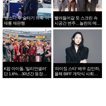
‘뺑소니 후 술타기 의혹’ 이
빨려들어갈 듯 스크린 속
재룡 재판행
시공간 변주…놀란의 메시
지는 ‘전쟁 속죄’
K팝 아이돌, '밀리언셀러'
‘라이징 스타’ 배우 김민하,
단 1.6%…30년간 등장
올해 BIFF 개막식 사회자
1182개팀 전수조사
확정