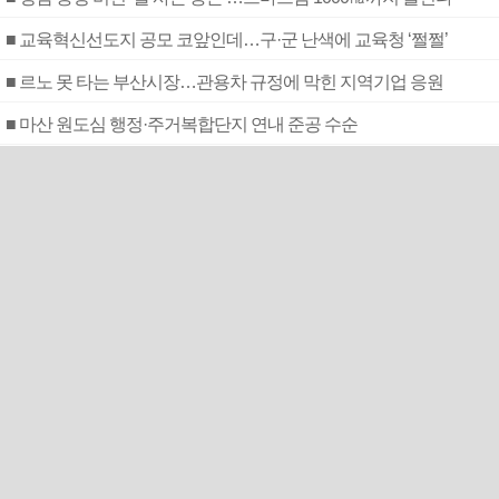
■ 교육혁신선도지 공모 코앞인데…구·군 난색에 교육청 ‘쩔쩔’
■ 르노 못 타는 부산시장…관용차 규정에 막힌 지역기업 응원
■ 마산 원도심 행정·주거복합단지 연내 준공 수순
■ 검사 신분 버리고 직급하향(10년 이하 저연차 검사)…檢 중수청행 기피
스포츠 +
‘윤나고황’ 꿈틀댄다…거인 가
을야구 불씨 살릴까
새 축구협회장 선출 방식 윤곽…“선거인단 192→2만
명”
해체설 뒤집은 LIV 골프…새 투자자 확보 ‘기사회생’
프로야구 취소…11일부터 재개