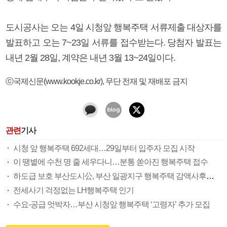
도시공사는 오는 4일 시청앞 행복주택 서류제출 대상자를
발표하고 오는 7~23일 서류를 접수받는다. 당첨자 발표는
내년 2월 28일, 계약은 내년 3월 13~24일이다.
ⓒ국제신문(www.kookje.co.kr), 무단 전재 및 재배포 금지
관련
기사
시청 앞 행복주택 692세대…29일부터 입주자 모집 시작
이 땡볕에 수천 명 줄 세우다니…분통 쏟아진 행복주택 접수
하도급 보호 부산도시公, 부산 일광지구 행복주택 감액사후확인제 첫 적용
전세사기 걱정없는 LH행복주택 인기
수요-공급 엇박자…부산 시청앞 행복주택 ‘고령자’ 추가 모집