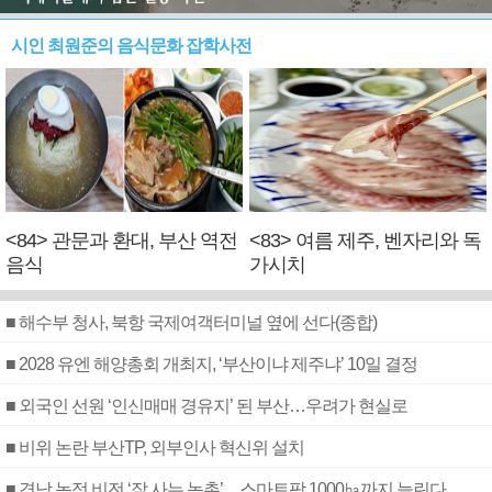
시인 최원준의 음식문화 잡학사전
<84> 관문과 환대, 부산 역전
<83> 여름 제주, 벤자리와 독
음식
가시치
■ 해수부 청사, 북항 국제여객터미널 옆에 선다(종합)
■ 2028 유엔 해양총회 개최지, ‘부산이냐 제주냐’ 10일 결정
■ 외국인 선원 ‘인신매매 경유지’ 된 부산…우려가 현실로
■ 비위 논란 부산TP, 외부인사 혁신위 설치
■ 경남 농정 비전 ‘잘 사는 농촌’…스마트팜 1000㏊까지 늘린다