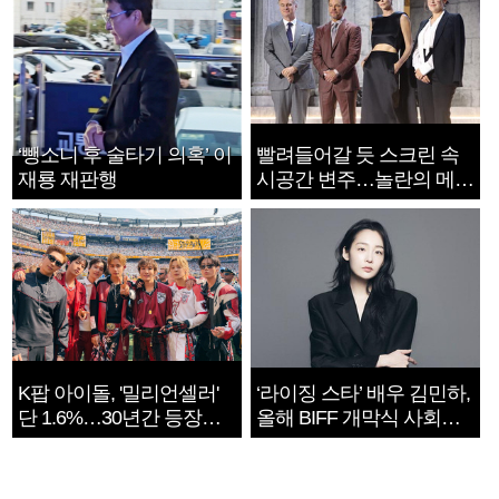
‘뺑소니 후 술타기 의혹’ 이
빨려들어갈 듯 스크린 속
재룡 재판행
시공간 변주…놀란의 메시
지는 ‘전쟁 속죄’
K팝 아이돌, '밀리언셀러'
‘라이징 스타’ 배우 김민하,
단 1.6%…30년간 등장
올해 BIFF 개막식 사회자
1182개팀 전수조사
확정