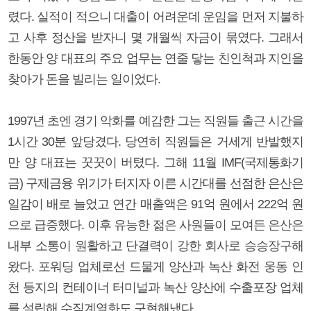
렸다. 실적이 적으니 대출이 어려운데 운임을 먼저 지불하
고 사후 정산을 받자니 몇 개월씩 자금이 묶였다. 그래서
한동안 양 대표의 주요 업무는 연줄 닿는 친인척과 지인을
찾아가 돈을 빌리는 일이었다.
1997년 초엔 경기 악화를 예감한 그는 직원들 출근 시간을
1시간 30분 앞당겼다. 당연히 직원들은 거세게 반발했지
만 양 대표는 꿋꿋이 버텼다. 그해 11월 IMF(국제통화기
금) 구제금융 위기가 터지자 이른 시간대를 선점한 은산은
일감이 배로 늘었고 연간 매출액은 91억 원에서 222억 원
으로 급증했다. 이후 유능한 젊은 사원들이 모여든 은산은
내부 소통이 원활하고 단결력이 강한 회사로 승승장구해
왔다. 포워딩 업체로선 드물게 양산과 녹산 화전 웅동 인
천 등지의 컨테이너 터미널과 녹산 양산에 수출포장 업체
를 설립해 수직계열화도 구현해냈다.