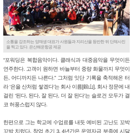
소통을 강조하는 양재생 대표가 사원들과 지리산을 등반한 뒤 단체사진
을 찍고 있다. 은산해운항공 제공
“포워딩은 복합음악이다. 클래식과 대중음악을 무엇이든
연주한다. 고객이 원하면 바늘부터 중량 화물까지 무엇이
든, 어디까지든 나른다.” 그처럼 잇단 기록을 축적해온 터
라 ‘은을 산처럼 쌓겠다’는 회사 이름[銀山], 회사 정문에 내
걸린 ‘된다, 된다, 잘 된다, 더 잘 된다’는 슬로건 모두가 결
코 허풍스럽지 않다.
한편으로 그는 학교에 수업료를 내듯 예비된 고난도 꼬박
꼬박 치렀다. 창업 초기 3, 4년간은 운영자금 부족에 시달