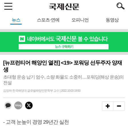
뉴스
스포츠·연예
오피니언
동영상
[뉴프런티어 해양인 열전] <19> 포워딩 선두주자 양재
생
초대형 운송 납기 엄수, 소량 화물도 소중히…포워딩(해상 운송)의
전설
김정하 한국해양대 글로벌해양인문학부 교수 | 2022.10.03 19:50
- 고객 눈높이 경영 29년간 실천