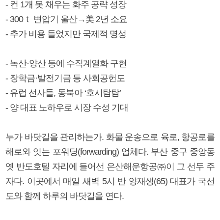
- 컨 1개 못 채우는 화주 공략 성장
- 300ｔ 변압기 울산→美 2년 소요
- 추가 비용 들었지만 국제적 명성
- 녹산·양산 등에 수직계열화 구현
- 장학금·발전기금 등 사회공헌도
- 유럽 선사들, 동북아 ‘호시탐탐’
- 양 대표 노하우로 시장 수성 기대
누가 바닷길을 관리하는가. 화물 운송으로 육로, 항공로를
해로와 잇는 포워딩(forwarding) 업체다. 부산 중구 중앙동
옛 반도호텔 자리에 들어선 은산해운항공㈜이 그 선두 주
자다. 이곳에서 매일 새벽 5시 반 양재생(65) 대표가 국선
도와 함께 하루의 바닷길을 연다.