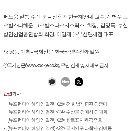
▶도움 말씀 주신 분 = 신용존 한국해양대 교수, 진병수 그
로발스타해운·그로발스타로지스틱스 회장, 김영득 부산
항만산업총연합회 회장, 이일재 ㈜부산면세점 대표
※ 공동 기획=국제신문·한국해양수산개발원
ⓒ국제신문(www.kookje.co.kr), 무단 전재 및 재배포 금지
관련
기사
[뉴프런티어 해양인 열전] <25> 전 헌법재판관 김종대
[뉴프런티어 해양인 열전] <24> 수산물 경매사 김대회
[뉴프런티어 해양인 열전] <23> 항로표지원 김종호
[뉴프런티어 해양인 열전] <22> 극지연구 과학자 김예동