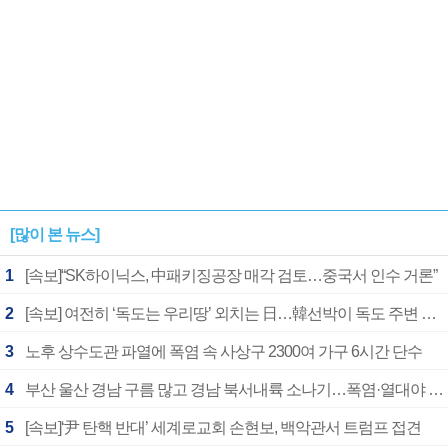
[많이 본 뉴스]
1
[속보]“SK하이닉스, 中패키징공장 매각 검토…중국서 인수 거론”
2
[속보] 여전히 ‘독도는 우리땅’ 외치는 日…韓선박이 독도 주변 해양조사 활동하자 반발
3
노후 상수도관 파열에 폭염 속 사상구 2300여 가구 6시간 단수
4
부산 울산 경남 구름 많고 경남 북서내륙 소나기…폭염·열대야 계속
5
[속보]‘尹 탄핵 반대’ 세계로교회 손현보, 백악관서 트럼프 접견