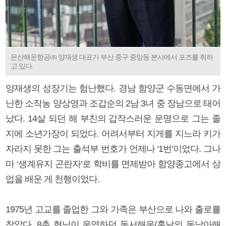
은산해운항공㈜ 양재생 대표가 부산 중구 중앙동 본사에서 포즈를 취하
고 있다.
양재생의 성장기는 험난했다. 경남 함양군 수동면에서 가
난한 소작농 양상영과 조갑순의 2남 3녀 중 장남으로 태어
났다. 14살 되던 해 부친의 갑작스러운 운명으로 그는 졸
지에 소년가장이 되었다. 어려서부터 지게를 지느라 키가
자라지 못한 그는 출석부 번호가 언제나 ‘1번’이었다. 그나
마 ‘생계유지 곤란자’로 학비를 면제받아 함양종고에서 상
업을 배운 게 천행이었다.
1975년 고교를 졸업한 그와 가족은 부산으로 나와 출로를
찾았다. 8촌 형님이 운영하던 동서해운(훗날의 동남아해