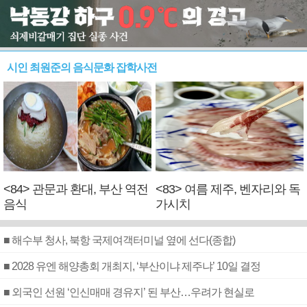
시인 최원준의 음식문화 잡학사전
<84> 관문과 환대, 부산 역전
<83> 여름 제주, 벤자리와 독
음식
가시치
■ 해수부 청사, 북항 국제여객터미널 옆에 선다(종합)
■ 2028 유엔 해양총회 개최지, ‘부산이냐 제주냐’ 10일 결정
■ 외국인 선원 ‘인신매매 경유지’ 된 부산…우려가 현실로