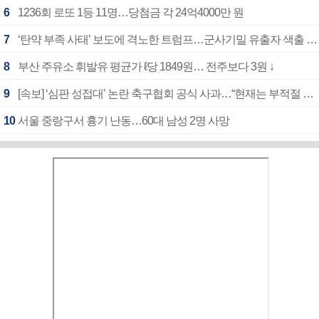
6
1236회 로또 1등 11명…당첨금 각 24억4000만 원
7
‘탄약 부족 사태’ 보도에 격노한 트럼프…군사기밀 유출자 색출 지시
8
부산 주유소 휘발유 평균가 ℓ당 1849원… 전주보다 3원 ↓
9
[속보] ‘심판 성접대’ 논란 축구협회 공식 사과…“현재는 부적절 행위 없어”
10
서울 중랑구서 흉기 난동…60대 남성 2명 사망