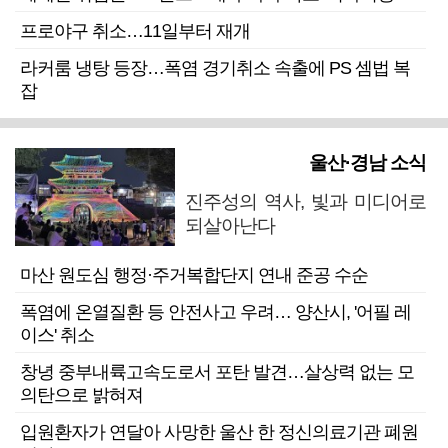
프로야구 취소…11일부터 재개
라커룸 냉탕 등장…폭염 경기취소 속출에 PS 셈법 복
잡
울산·경남 소식
진주성의 역사, 빛과 미디어로
되살아난다
마산 원도심 행정·주거복합단지 연내 준공 수순
폭염에 온열질환 등 안전사고 우려… 양산시, '어필 레
이스' 취소
창녕 중부내륙고속도로서 포탄 발견…살상력 없는 모
의탄으로 밝혀져
입원환자가 연달아 사망한 울산 한 정신의료기관 폐원