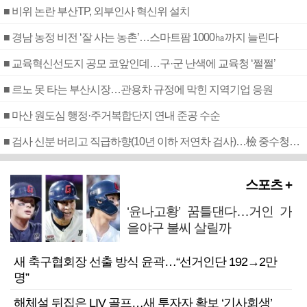
■ 비위 논란 부산TP, 외부인사 혁신위 설치
■ 경남 농정 비전 ‘잘 사는 농촌’…스마트팜 1000㏊까지 늘린다
■ 교육혁신선도지 공모 코앞인데…구·군 난색에 교육청 ‘쩔쩔’
■ 르노 못 타는 부산시장…관용차 규정에 막힌 지역기업 응원
■ 마산 원도심 행정·주거복합단지 연내 준공 수순
■ 검사 신분 버리고 직급하향(10년 이하 저연차 검사)…檢 중수청행 기피
스포츠 +
‘윤나고황’ 꿈틀댄다…거인 가
을야구 불씨 살릴까
새 축구협회장 선출 방식 윤곽…“선거인단 192→2만
명”
해체설 뒤집은 LIV 골프…새 투자자 확보 ‘기사회생’