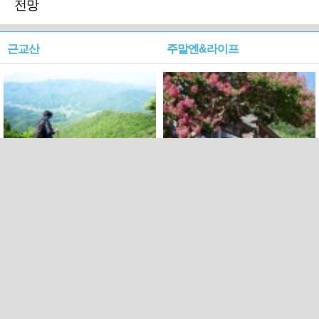
전망
근교산
주말엔&라이프
근교산&그너머…상주·문경
폭염보다 더 뜨거워라…100
청화산~시루봉
일을 붉게 불태울 ‘선비정신’
피었네
PC버전
엑스
페이스북
Copyright ⓒ 2015 All rights reserved by 국제신문