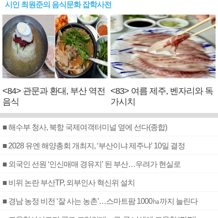
시인 최원준의 음식문화 잡학사전
<84> 관문과 환대, 부산 역전
<83> 여름 제주, 벤자리와 독
음식
가시치
■ 해수부 청사, 북항 국제여객터미널 옆에 선다(종합)
■ 2028 유엔 해양총회 개최지, ‘부산이냐 제주냐’ 10일 결정
■ 외국인 선원 ‘인신매매 경유지’ 된 부산…우려가 현실로
■ 비위 논란 부산TP, 외부인사 혁신위 설치
■ 경남 농정 비전 ‘잘 사는 농촌’…스마트팜 1000㏊까지 늘린다