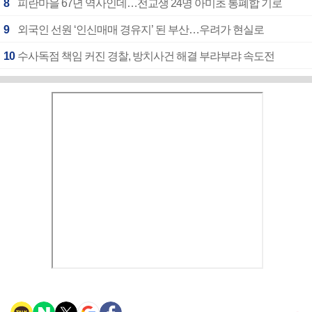
8
피란마을 67년 역사인데…전교생 24명 아미초 통폐합 기로
9
외국인 선원 ‘인신매매 경유지’ 된 부산…우려가 현실로
10
수사독점 책임 커진 경찰, 방치사건 해결 부랴부랴 속도전