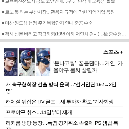
■ 교육혁신선도지 공모 코앞인데…구·군 난색에 교육청 ‘쩔쩔’
■ 르노 못 타는 부산시장…관용차 규정에 막힌 지역기업 응원
■ 마산 원도심 행정·주거복합단지 연내 준공 수순
■ 검사 신분 버리고 직급하향(10년 이하 저연차 검사)…檢 중수청행 기피
스포츠 +
‘윤나고황’ 꿈틀댄다…거인 가
을야구 불씨 살릴까
새 축구협회장 선출 방식 윤곽…“선거인단 192→2만
명”
해체설 뒤집은 LIV 골프…새 투자자 확보 ‘기사회생’
프로야구 취소…11일부터 재개
라커룸 냉탕 등장…폭염 경기취소 속출에 PS 셈법 복