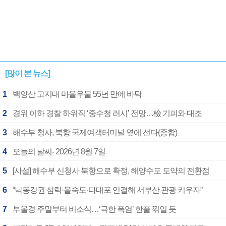
[많이 본 뉴스]
1
백양산 고지대 마을우물 55년 만에 바닥
2
경위 이하 경찰 하위직 ‘중수청 러시’ 전망…檢 기피와 대조
3
해수부 청사, 북항 국제여객터미널 옆에 선다(종합)
4
오늘의 날씨- 2026년 8월 7일
5
[사설] 해수부 신청사 북항으로 확정, 해양수도 도약의 전환점
6
“낙동강권 삼락·을숙도·다대포 연결해 서부산 관광 키우자”
7
부울경 주말부터 비소식…‘극한 폭염’ 한풀 꺾일 듯