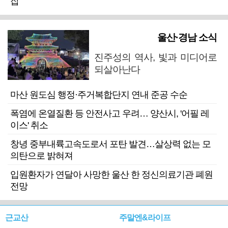
잡
울산·경남 소식
진주성의 역사, 빛과 미디어로
되살아난다
마산 원도심 행정·주거복합단지 연내 준공 수순
폭염에 온열질환 등 안전사고 우려… 양산시, '어필 레
이스' 취소
창녕 중부내륙고속도로서 포탄 발견…살상력 없는 모
의탄으로 밝혀져
입원환자가 연달아 사망한 울산 한 정신의료기관 폐원
전망
근교산
주말엔&라이프