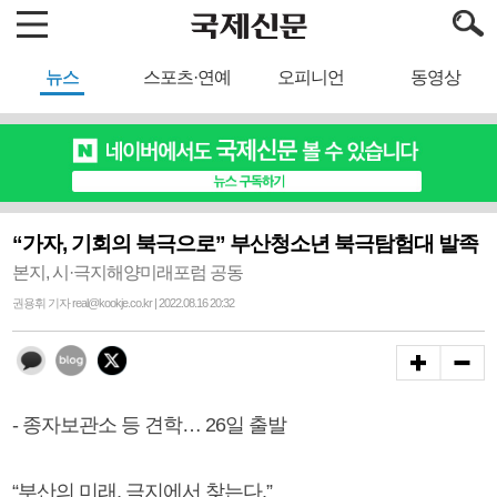
뉴스
스포츠·연예
오피니언
동영상
“가자, 기회의 북극으로” 부산청소년 북극탐험대 발족
본지, 시·극지해양미래포럼 공동
권용휘 기자 real@kookje.co.kr | 2022.08.16 20:32
- 종자보관소 등 견학… 26일 출발
“부산의 미래, 극지에서 찾는다.”