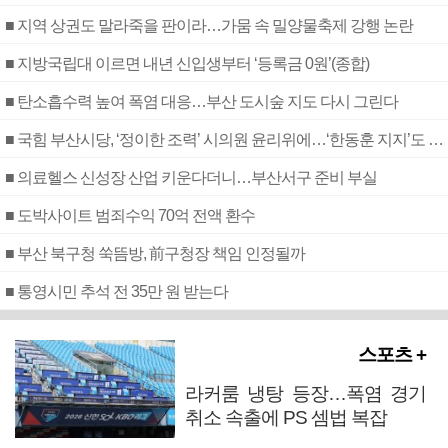
■ 지역 상권도 말라죽을 판이라…가뭄 속 밀양물축제 강행 논란
■ 지방국립대 이르면 내년 신입생부터 ‘등록금 0원’(종합)
■ 탄소흡수력 높여 폭염 대응…부산 도시숲 지도 다시 그린다
■ 국힘 부산시당, ‘정이한 조력’ 시의원 윤리위에…‘한동훈 지지’도 신고접수
■ 의료헬스 신성장 산업 키운다더니…부산서구 준비 부실
■ 도박사이트 범죄수익 70억 전액 환수
■ 부산 북구청 쑥뜸방, 前구청장 책임 인정될까
■ 통영시민 추석 전 35만 원 받는다
스포츠 +
라커룸 냉탕 등장…폭염 경기
취소 속출에 PS 셈법 복잡