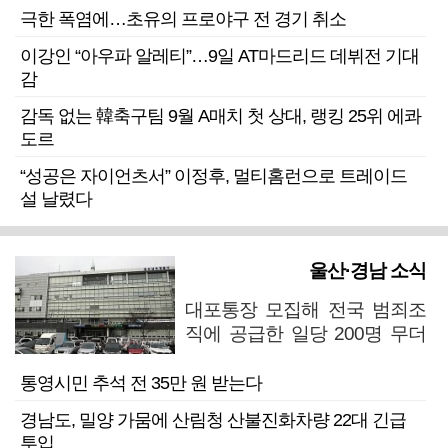
극한 폭염에…초유의 프로야구 전 경기 취소
이강인 “아우파 알레티”…9일 AT마드리드 데뷔전 기대
감
감독 없는 韓축구팀 9월 A매치 첫 상대, 랭킹 25위 에콰
도르
“성공은 자이언츠서” 이정후, 멀티홈런으로 트레이드
설 날렸다
울산·경남 소식
대포통장 모집해 전국 범죄조
직에 공급한 일당 200명 무더
기 검거
통영시민 추석 전 35만 원 받는다
경남도, 밀양 가뭄에 산림청 산불진화차량 22대 긴급
투입