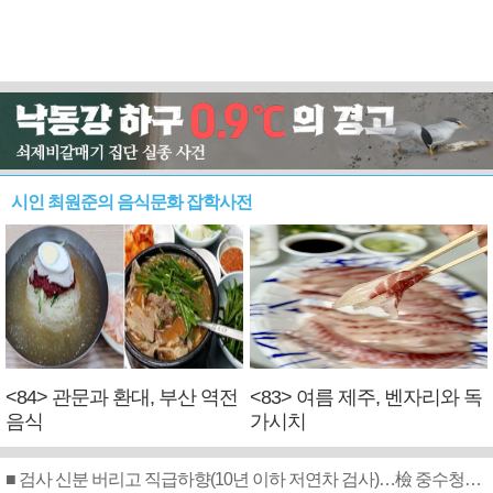
시인 최원준의 음식문화 잡학사전
<84> 관문과 환대, 부산 역전
<83> 여름 제주, 벤자리와 독
음식
가시치
■ 검사 신분 버리고 직급하향(10년 이하 저연차 검사)…檢 중수청행 기피