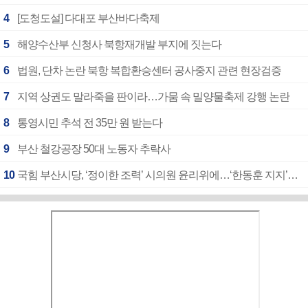
4
[도청도설] 다대포 부산바다축제
5
해양수산부 신청사 북항재개발 부지에 짓는다
6
법원, 단차 논란 북항 복합환승센터 공사중지 관련 현장검증
7
지역 상권도 말라죽을 판이라…가뭄 속 밀양물축제 강행 논란
8
통영시민 추석 전 35만 원 받는다
9
부산 철강공장 50대 노동자 추락사
10
국힘 부산시당, ‘정이한 조력’ 시의원 윤리위에…‘한동훈 지지’도 신고접수