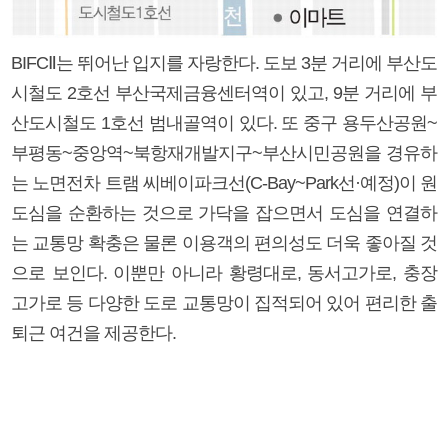
BIFCⅡ는 뛰어난 입지를 자랑한다. 도보 3분 거리에 부산도
시철도 2호선 부산국제금융센터역이 있고, 9분 거리에 부
산도시철도 1호선 범내골역이 있다. 또 중구 용두산공원~
부평동~중앙역~북항재개발지구~부산시민공원을 경유하
는 노면전차 트램 씨베이파크선(C-Bay~Park선·예정)이 원
도심을 순환하는 것으로 가닥을 잡으면서 도심을 연결하
는 교통망 확충은 물론 이용객의 편의성도 더욱 좋아질 것
으로 보인다. 이뿐만 아니라 황령대로, 동서고가로, 충장
고가로 등 다양한 도로 교통망이 집적되어 있어 편리한 출
퇴근 여건을 제공한다.