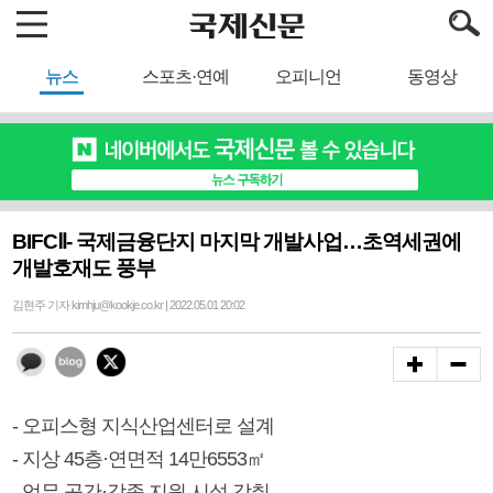
뉴스
스포츠·연예
오피니언
동영상
BIFCⅡ- 국제금융단지 마지막 개발사업…초역세권에
개발호재도 풍부
김현주 기자 kimhju@kookje.co.kr | 2022.05.01 20:02
- 오피스형 지식산업센터로 설계
- 지상 45층·연면적 14만6553㎡
- 업무 공간·각종 지원 시설 갖춰