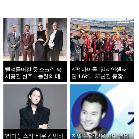
빨려들어갈 듯 스크린 속
K팝 아이돌, '밀리언셀러'
시공간 변주…놀란의 메시
단 1.6%…30년간 등장
지는 ‘전쟁 속죄’
1182개팀 전수조사
‘라이징 스타’ 배우 김민하,
친일 논란 빚은 가수 남인