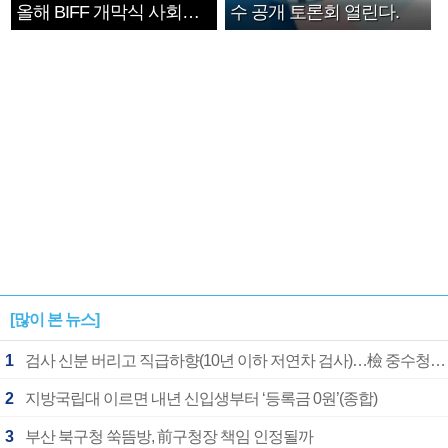
올해 BIFF 개막식 사회자
수 공개 토론회 열린다.
확정
[많이 본 뉴스]
1
검사 신분 버리고 직급하향(10년 이하 저연차 검사)…檢 중수청행 기피
2
지방국립대 이르면 내년 신입생부터 ‘등록금 0원’(종합)
3
부산 북구청 쑥뜸방, 前구청장 책임 인정될까