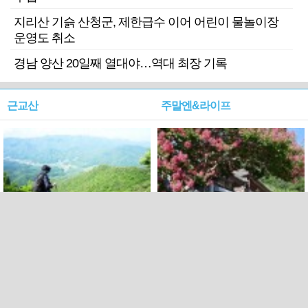
지리산 기슭 산청군, 제한급수 이어 어린이 물놀이장
운영도 취소
경남 양산 20일째 열대야…역대 최장 기록
근교산
주말엔&라이프
근교산&그너머…상주·문경
폭염보다 더 뜨거워라…100
청화산~시루봉
일을 붉게 불태울 ‘선비정신’
피었네
PC버전
엑스
페이스북