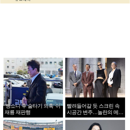
‘뺑소니 후 술타기 의혹’ 이
빨려들어갈 듯 스크린 속
재룡 재판행
시공간 변주…놀란의 메시
지는 ‘전쟁 속죄’