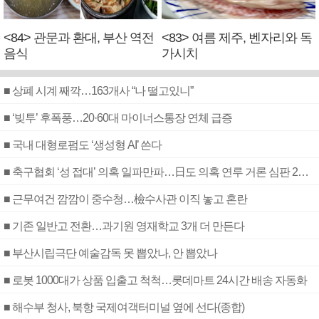
<84> 관문과 환대, 부산 역전
<83> 여름 제주, 벤자리와 독
음식
가시치
■ 상폐 시계 째깍…163개사 “나 떨고있니”
■ ‘빚투’ 후폭풍…20·60대 마이너스통장 연체 급증
■ 국내 대형로펌도 ‘생성형 AI’ 쓴다
■ 축구협회 ‘성 접대’ 의혹 일파만파…日도 의혹 연루 거론 심판 2명 조사
■ 근무여건 깜깜이 중수청…檢수사관 이직 놓고 혼란
■ 기존 일반고 전환…과기원 영재학교 3개 더 만든다
■ 부산시립극단 예술감독 못 뽑았나, 안 뽑았나
■ 로봇 1000대가 상품 입출고 척척…롯데마트 24시간 배송 자동화
■ 해수부 청사, 북항 국제여객터미널 옆에 선다(종합)