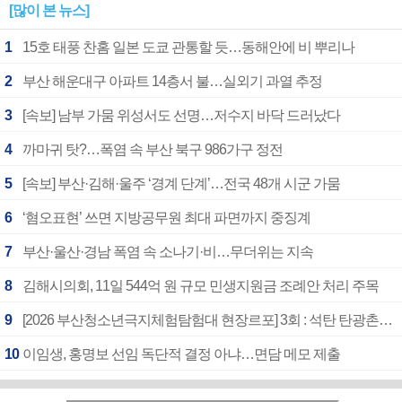
[많이 본 뉴스]
1
15호 태풍 찬홈 일본 도쿄 관통할 듯…동해안에 비 뿌리나
2
부산 해운대구 아파트 14층서 불…실외기 과열 추정
3
[속보] 남부 가뭄 위성서도 선명…저수지 바닥 드러났다
4
까마귀 탓?…폭염 속 부산 북구 986가구 정전
5
[속보] 부산·김해·울주 ‘경계 단계’…전국 48개 시군 가뭄
6
‘혐오표현’ 쓰면 지방공무원 최대 파면까지 중징계
7
부산·울산·경남 폭염 속 소나기·비…무더위는 지속
8
김해시의회, 11일 544억 원 규모 민생지원금 조례안 처리 주목
9
[2026 부산청소년극지체험탐험대 현장르포] 3회 : 석탄 탄광촌에서 북극 연구의 중심지로
10
이임생, 홍명보 선임 독단적 결정 아냐…면담 메모 제출