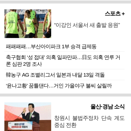
스포츠 +
“이강인 서울서 새 출발 응원”
패패패패…부산아이파크 1부 승격 급제동
축구협회 ‘성 접대’ 의혹 일파만파…日도 의혹 연루 거
론 심판 2명 조사
韓농구 AG 조별리그서 일본과 내달 13일 격돌
‘윤나고황’ 꿈틀댄다…거인 가을야구 불씨 살릴까
울산·경남 소식
창원시 불법주정차 단속 계도
중심 전환