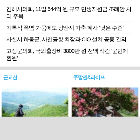
김해시의회, 11일 544억 원 규모 민생지원금 조례안 처
리 주목
기록적 폭염·가뭄에도 양산시 가축 폐사 ‘낮은 수준’
사천시 하동군, 사천공항 확장과 CIQ 설치 공동 건의
고성군의회, 국외출장비 3800만 원 전액 삭감 '군민에
환원'
근교산
주말엔&라이프
근교산&그너머…상주·문경
폭염보다 더 뜨거워라…100