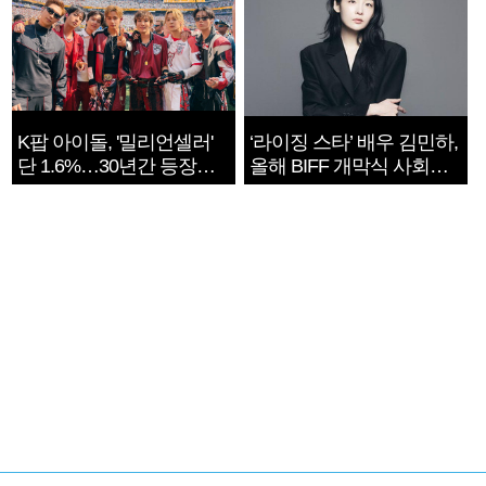
K팝 아이돌, '밀리언셀러'
‘라이징 스타’ 배우 김민하,
단 1.6%…30년간 등장
올해 BIFF 개막식 사회자
1182개팀 전수조사
확정