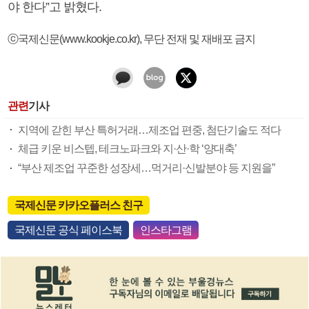
야 한다”고 밝혔다.
ⓒ국제신문(www.kookje.co.kr), 무단 전재 및 재배포 금지
관련
기사
지역에 갇힌 부산 특허거래…제조업 편중, 첨단기술도 적다
체급 키운 비스텝, 테크노파크와 지·산·학 ‘양대축’
“부산 제조업 꾸준한 성장세…먹거리·신발분야 등 지원을”
국제신문 카카오플러스 친구
국제신문 공식 페이스북
인스타그램