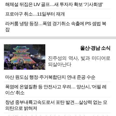
해체설 뒤집은 LIV 골프…새 투자자 확보 ‘기사회생’
프로야구 취소…11일부터 재개
라커룸 냉탕 등장…폭염 경기취소 속출에 PS 셈법 복
잡
울산·경남 소식
진주성의 역사, 빛과 미디어로
되살아난다
마산 원도심 행정·주거복합단지 연내 준공 수순
폭염에 온열질환 등 안전사고 우려… 양산시, '어필 레
이스' 취소
창녕 중부내륙고속도로서 포탄 발견…살상력 없는 모
의탄으로 밝혀져