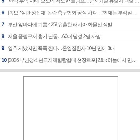
5
‘탄약 부족 사태’ 보도에 격노한 트럼프…군사기밀 유출자 색출 지시
6
[속보] ‘심판 성접대’ 논란 축구협회 공식 사과…“현재는 부적절 행위 없어”
7
부산 앞바다에 기름 425ℓ 유출한 러시아 화물선 적발
8
서울 중랑구서 흉기 난동…60대 남성 2명 사망
9
입추 지났지만 푹푹 찐다…온열질환자 10년 만에 3배
10
[2026 부산청소년극지체험탐험대 현장르포] 2회 : 하늘에서 만난 얼음의 나라