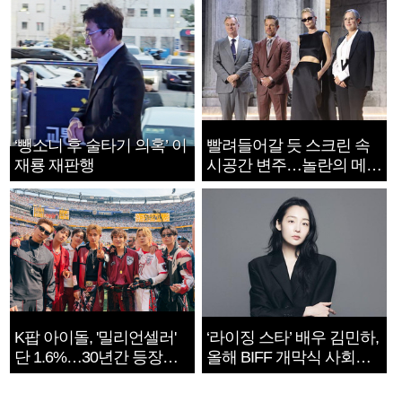
‘뺑소니 후 술타기 의혹’ 이
빨려들어갈 듯 스크린 속
재룡 재판행
시공간 변주…놀란의 메시
지는 ‘전쟁 속죄’
K팝 아이돌, '밀리언셀러'
‘라이징 스타’ 배우 김민하,
단 1.6%…30년간 등장
올해 BIFF 개막식 사회자
1182개팀 전수조사
확정