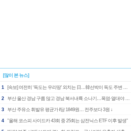
[많이 본 뉴스]
1
[속보] 여전히 ‘독도는 우리땅’ 외치는 日…韓선박이 독도 주변 해양조사 활동하자 반발
2
부산 울산 경남 구름 많고 경남 북서내륙 소나기…폭염·열대야 계속
3
부산 주유소 휘발유 평균가 ℓ당 1849원… 전주보다 3원 ↓
4
"올해 코스피 사이드카 43회 중 25회는 삼전닉스 ETF 이후 발생"