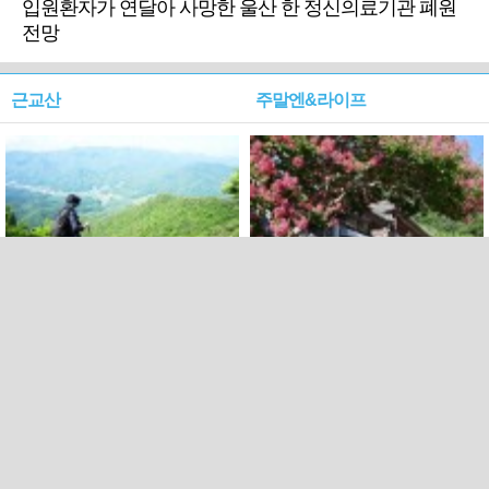
입원환자가 연달아 사망한 울산 한 정신의료기관 폐원
전망
근교산
주말엔&라이프
근교산&그너머…상주·문경
폭염보다 더 뜨거워라…100
청화산~시루봉
일을 붉게 불태울 ‘선비정신’
피었네
PC버전
엑스
페이스북
Copyright ⓒ 2015 All rights reserved by 국제신문