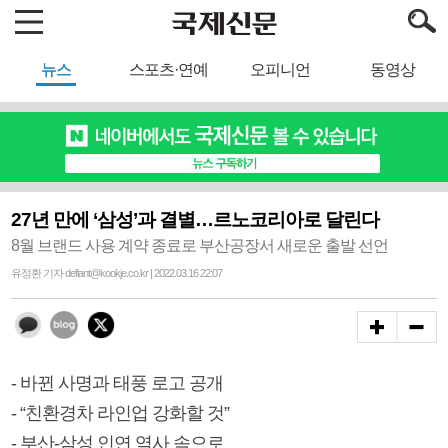
뉴스
스포츠·연예
오피니언
동영상
27년 만에 ‘삼성’과 결별…르노코리아로 달린다
8월 브랜드 사용 계약 종료로 부산공장서 새로운 출발 선언
유정환 기자 defiant@kookje.co.kr | 2022.03.16 22:07
- 바뀐 사명과 태풍 로고 공개
- “친환경차 라인업 강화할 것”
- 부산-삼성 인연 역사 속으로