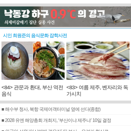
시인 최원준의 음식문화 잡학사전
<84> 관문과 환대, 부산 역전
<83> 여름 제주, 벤자리와 독
음식
가시치
■ 해수부 청사, 북항 국제여객터미널 옆에 선다(종합)
■ 2028 유엔 해양총회 개최지, ‘부산이냐 제주냐’ 10일 결정