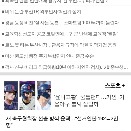
■ 외국인 선원 ‘인신매매 경유지’ 된 부산…우려가 현실로
■ 비위 논란 부산TP, 외부인사 혁신위 설치
■ 경남 농정 비전 ‘잘 사는 농촌’…스마트팜 1000㏊까지 늘린다
■ 교육혁신선도지 공모 코앞인데…구·군 난색에 교육청 ‘쩔쩔’
■ 르노 못 타는 부산시장…관용차 규정에 막힌 지역기업 응원
■ 마산 원도심 행정·주거복합단지 연내 준공 수순
■ 검사 신분 버리고 직급하향(10년 이하 저연차 검사)…檢 중수청행 기피
스포츠 +
‘윤나고황’ 꿈틀댄다…거인 가
을야구 불씨 살릴까
새 축구협회장 선출 방식 윤곽…“선거인단 192→2만
명”