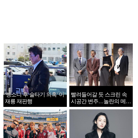
‘뺑소니 후 술타기 의혹’ 이
빨려들어갈 듯 스크린 속
재룡 재판행
시공간 변주…놀란의 메시
지는 ‘전쟁 속죄’