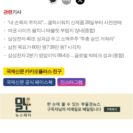
관련
기사
“내 손목의 주치의”…갤럭시워치 신제품 28일부터 사전판매
여권 사이즈 펼치니 태블릿 부럽지 않네(종합)
삼성전자 40조 성과급 두고 소액주주 “주총 승인 거쳐라”
삼전 목표가 60만 원? 39만 원? 시각차
삼성전자 2분기 영업이익 89.4조…글로벌 빅테크 성과 (종합)
국제신문 카카오플러스 친구
국제신문 공식 페이스북
인스타그램