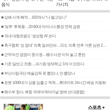
음식
가시치
■ 상폐 시계 째깍…163개사 “나 떨고있니”
■ ‘빚투’ 후폭풍…20·60대 마이너스통장 연체 급증
■ 국내 대형로펌도 ‘생성형 AI’ 쓴다
■ 축구협회 ‘성 접대’ 의혹 일파만파…日도 의혹 연루 거론 심판 2명 조사
■ 근무여건 깜깜이 중수청…檢수사관 이직 놓고 혼란
■ 기존 일반고 전환…과기원 영재학교 3개 더 만든다
■ 부산시립극단 예술감독 못 뽑았나, 안 뽑았나
■ 로봇 1000대가 상품 입출고 척척…롯데마트 24시간 배송 자동화
■ 해수부 청사, 북항 국제여객터미널 옆에 선다(종합)
스포츠 +