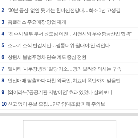
2
‘30분 등산’ 없인 못 가는 천마산전망대…최소 1년 고생길
3
홈플러스 주요매장 영업 재개
4
“진주시 일부 부서 원도심 이전…사천시와 우주항공산업 협력”
5
소나기 소식 반갑지만…찜통더위·열대야 안 꺾인다
6
창원시 불법주정차 단속 계도 중심 전환
7
엘시티 ‘사무장병원’ 일당 기소…명의 빌려준 의사는 구속
8
인신매매 탈출하다 다친 외국인, 치료비 폭탄까지 맞을뻔
9
[와이라노]‘공공기관 지방이전’ 효과 있었나 살펴보니
10
신고 없이 홍보·모집…민간임대조합 피해 주의보