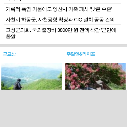
기록적 폭염·가뭄에도 양산시 가축 폐사 ‘낮은 수준’
사천시 하동군, 사천공항 확장과 CIQ 설치 공동 건의
고성군의회, 국외출장비 3800만 원 전액 삭감 '군민에
환원'
근교산
주말엔&라이프
근교산&그너머…상주·문경
폭염보다 더 뜨거워라…100
청화산~시루봉
일을 붉게 불태울 ‘선비정신’
피었네