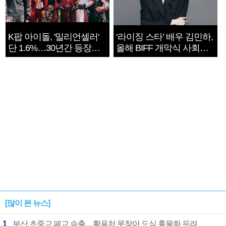
K팝 아이돌, '밀리언셀러'
‘라이징 스타’ 배우 김민하,
단 1.6%…30년간 등장
올해 BIFF 개막식 사회자
1182개팀 전수조사
확정
[많이 본 뉴스]
1
부산 초중교 폐교 속출…활용처 못찾아 도심 흉물화 우려