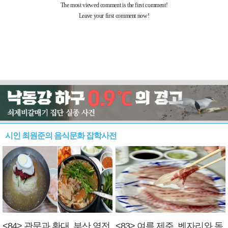
시인 최원준의 음식문화 잡학사전
<84> 관문과 환대, 부산 역전
<83> 여름 제주, 벤자리와 독