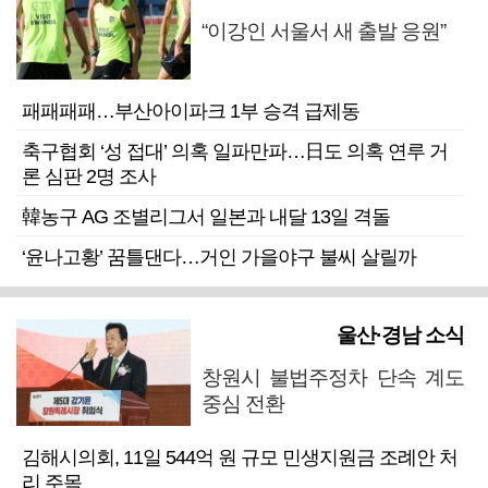
“이강인 서울서 새 출발 응원”
패패패패…부산아이파크 1부 승격 급제동
축구협회 ‘성 접대’ 의혹 일파만파…日도 의혹 연루 거
론 심판 2명 조사
韓농구 AG 조별리그서 일본과 내달 13일 격돌
‘윤나고황’ 꿈틀댄다…거인 가을야구 불씨 살릴까
울산·경남 소식
창원시 불법주정차 단속 계도
중심 전환
김해시의회, 11일 544억 원 규모 민생지원금 조례안 처
리 주목