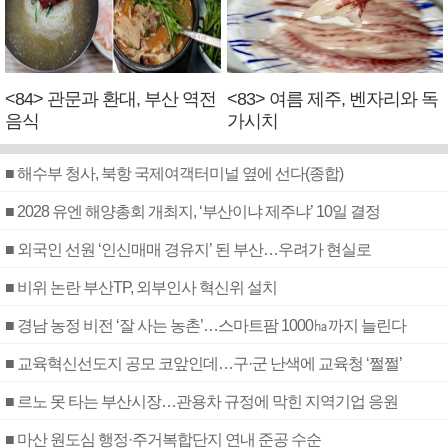
<84> 관문과 환대, 부산 역전
<83> 여름 제주, 벤자리와 독
음식
가시치
■ 해수부 청사, 북항 국제여객터미널 옆에 선다(종합)
■ 2028 유엔 해양총회 개최지, ‘부산이냐 제주냐’ 10일 결정
■ 외국인 선원 ‘인신매매 경유지’ 된 부산…우려가 현실로
■ 비위 논란 부산TP, 외부인사 혁신위 설치
■ 경남 농정 비전 ‘잘 사는 농촌’…스마트팜 1000㏊까지 늘린다
■ 교육혁신선도지 공모 코앞인데…구·군 난색에 교육청 ‘쩔쩔’
■ 르노 못 타는 부산시장…관용차 규정에 막힌 지역기업 응원
■ 마산 원도심 행정·주거복합단지 연내 준공 수순