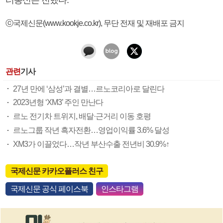
ⓒ국제신문(www.kookje.co.kr), 무단 전재 및 재배포 금지
관련
기사
27년 만에 ‘삼성’과 결별…르노코리아로 달린다
2023년형 ‘XM3’ 주인 만난다
르노 전기차 트위지, 배달·근거리 이동 호평
르노그룹 작년 흑자전환…영업이익률 3.6% 달성
XM3가 이끌었다…작년 부산수출 전년비 30.9%↑
국제신문 카카오플러스 친구
국제신문 공식 페이스북
인스타그램