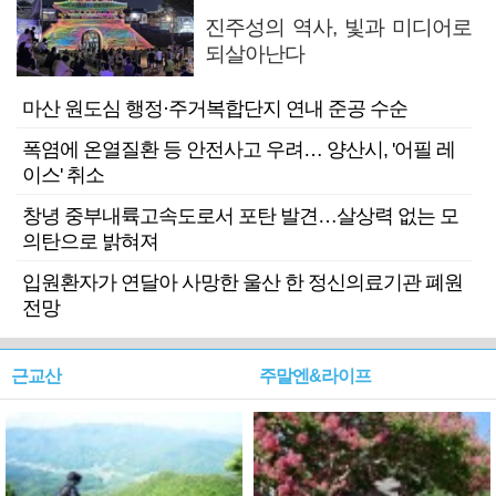
진주성의 역사, 빛과 미디어로
되살아난다
마산 원도심 행정·주거복합단지 연내 준공 수순
폭염에 온열질환 등 안전사고 우려… 양산시, '어필 레
이스' 취소
창녕 중부내륙고속도로서 포탄 발견…살상력 없는 모
의탄으로 밝혀져
입원환자가 연달아 사망한 울산 한 정신의료기관 폐원
전망
근교산
주말엔&라이프