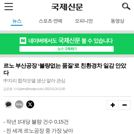
뉴스
스포츠·연예
오피니언
동영상
르노 부산공장 ‘불량없는 품질’로 친환경차 일감 안았
다
中지리 합작모델 생산 맡아 관심
김준용 기자 jykim@kookje.co.kr | 2022.01.24 21:00
- 작년 1대당 불량 건수 0.15건
- 전 세계 르노공장 중 가장 낮아