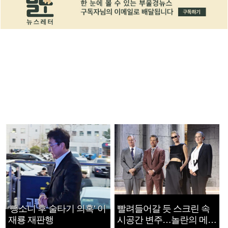
‘뺑소니 후 술타기 의혹’ 이
빨려들어갈 듯 스크린 속
재룡 재판행
시공간 변주…놀란의 메시