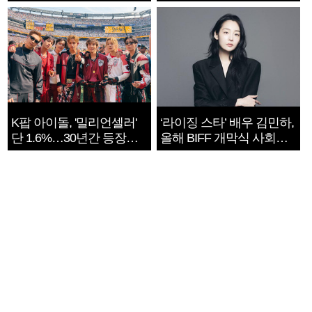
지는 ‘전쟁 속죄’
K팝 아이돌, '밀리언셀러'
‘라이징 스타’ 배우 김민하,
단 1.6%…30년간 등장
올해 BIFF 개막식 사회자
1182개팀 전수조사
확정