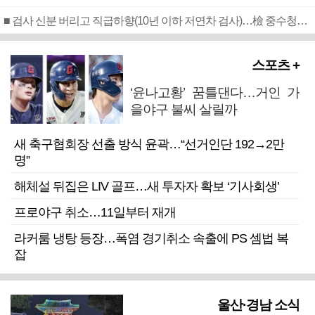
■ 검사 신분 버리고 직급하향(10년 이하 저연차 검사)…檢 중수청행 기피
스포츠 +
‘윤나고황’ 꿈틀댄다…거인 가
을야구 불씨 살릴까
새 축구협회장 선출 방식 윤곽…“선거인단 192→2만
명”
해체설 뒤집은 LIV 골프…새 투자자 확보 ‘기사회생’
프로야구 취소…11일부터 재개
라커룸 냉탕 등장…폭염 경기취소 속출에 PS 셈법 복
잡
울산·경남 소식