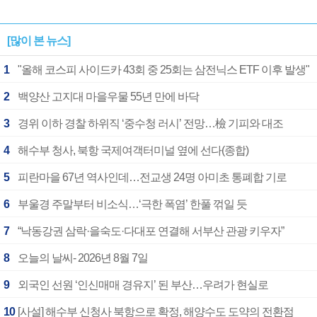
[많이 본 뉴스]
1
"올해 코스피 사이드카 43회 중 25회는 삼전닉스 ETF 이후 발생"
2
백양산 고지대 마을우물 55년 만에 바닥
3
경위 이하 경찰 하위직 ‘중수청 러시’ 전망…檢 기피와 대조
4
해수부 청사, 북항 국제여객터미널 옆에 선다(종합)
5
피란마을 67년 역사인데…전교생 24명 아미초 통폐합 기로
6
부울경 주말부터 비소식…‘극한 폭염’ 한풀 꺾일 듯
7
“낙동강권 삼락·을숙도·다대포 연결해 서부산 관광 키우자”
8
오늘의 날씨- 2026년 8월 7일
9
외국인 선원 ‘인신매매 경유지’ 된 부산…우려가 현실로
10
[사설] 해수부 신청사 북항으로 확정, 해양수도 도약의 전환점