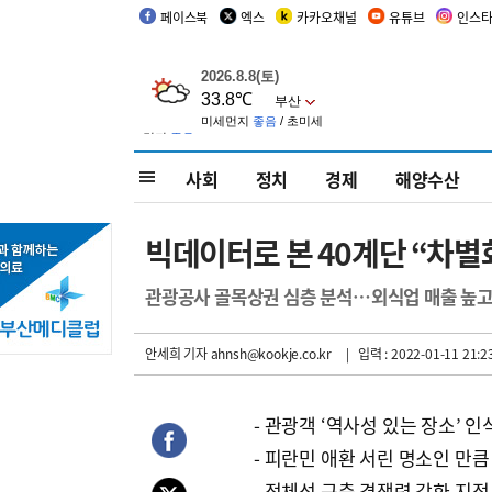
페이스북
엑스
카카오채널
유튜브
인스
사회
정치
경제
해양수산
빅데이터로 본 40계단 “차별
관광공사 골목상권 심층 분석…외식업 매출 높고
안세희 기자
ahnsh@kookje.co.kr
| 입력 : 2022-01-11 21:2
- 관광객 ‘역사성 있는 장소’ 인
- 피란민 애환 서린 명소인 만큼
- 정체성 구축 경쟁력 강화 지적