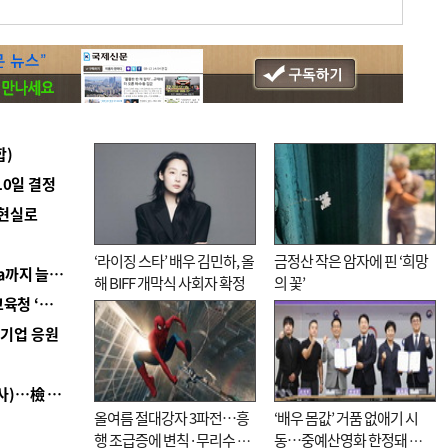
합)
10일 결정
 현실로
‘라이징 스타’ 배우 김민하, 올
금정산 작은 암자에 핀 ‘희망
■ 경남 농정 비전 ‘잘 사는 농촌’…스마트팜 1000㏊까지 늘린다
해 BIFF 개막식 사회자 확정
의 꽃’
■ 교육혁신선도지 공모 코앞인데…구·군 난색에 교육청 ‘쩔쩔’
역기업 응원
■ 검사 신분 버리고 직급하향(10년 이하 저연차 검사)…檢 중수청행 기피
올여름 절대강자 3파전…흥
‘배우 몸값’ 거품 없애기 시
행 조급증에 변칙·무리수 마
동…중예산영화 한정돼 실