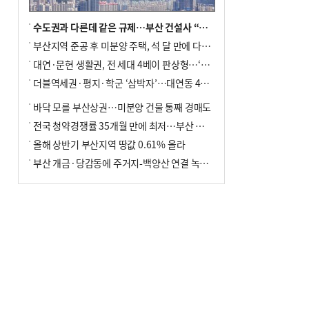
수도권과 다른데 같은 규제…부산 건설사 “쓰러지기 직전”
부산지역 준공 후 미분양 주택, 석 달 만에 다시 3000가구 넘어서
대연·문현 생활권, 전 세대 4베이 판상형…‘더샵 트리센트’ 내달 분양
더블역세권·평지·학군 ‘삼박자’…대연동 42층 브랜드 단지
바닥 모를 부산상권…미분양 건물 통째 경매도
전국 청약경쟁률 35개월 만에 최저…부산 미분양 ‘적체’ 심화
올해 상반기 부산지역 땅값 0.61% 올라
부산 개금·당감동에 주거지-백양산 연결 녹지 조성