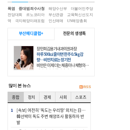
폭염
중대범죄수사청
해양수산부
더불어민주당
전당대회
르노코리아
부산관광
교육혁신선도지
역
극지해양미래포럼
인신매매
UN해양총회
부산메디클럽+
전문의 생생톡
장민희김용기내과의원과장
하루 500㎉ 줄이면 한주 0.5㎏ 감
량…비만치료는 장기전
비만은 이제 더는 체중이나 체형의 문
제가 아니다. 하나의 질병으로 인지
하고 치료와 관리를 해야 한다. 세계
보건기구(WHO)는 이미 1994년 비만
많이 본 뉴스
을 인류의 중요한
종합
정치
경제
사회
스포츠
1
[속보] 여전히 ‘독도는 우리땅’ 외치는 日…
韓선박이 독도 주변 해양조사 활동하자 반
발