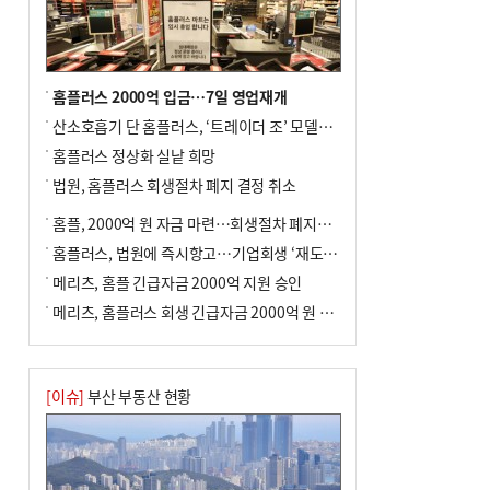
홈플러스 2000억 입금…7일 영업재개
산소호흡기 단 홈플러스, ‘트레이더 조’ 모델로 살아날까
홈플러스 정상화 실낱 희망
법원, 홈플러스 회생절차 폐지 결정 취소
홈플, 2000억 원 자금 마련…회생절차 폐지에 즉시항고(종합)
홈플러스, 법원에 즉시항고…기업회생 ‘재도전’
메리츠, 홈플 긴급자금 2000억 지원 승인
메리츠, 홈플러스 회생 긴급자금 2000억 원 지원 승인
[이슈]
부산 부동산 현황