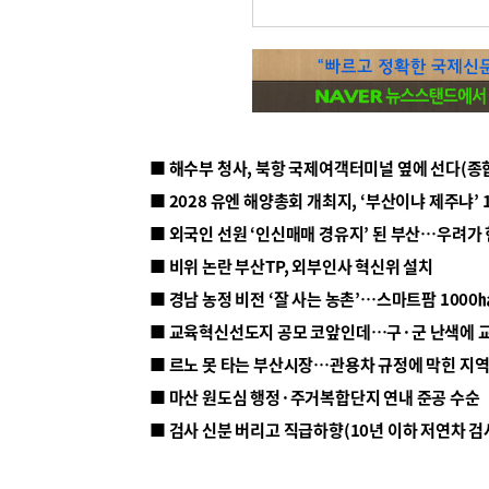
■ 해수부 청사, 북항 국제여객터미널 옆에 선다(종
■ 2028 유엔 해양총회 개최지, ‘부산이냐 제주냐’ 
■ 외국인 선원 ‘인신매매 경유지’ 된 부산…우려가
■ 비위 논란 부산TP, 외부인사 혁신위 설치
■ 르노 못 타는 부산시장…관용차 규정에 막힌 지
■ 마산 원도심 행정·주거복합단지 연내 준공 수순