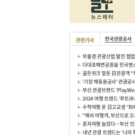
한국관광공사
관련
기사
부울경 관광산업 발전 협업
다대포해변공원을 전국명소
골든위크 앞둔 日관광객 “해
‘기장 해동용궁사’ 관광공
부산 관광브랜드 ‘Play.Wor
2024 여행 트렌드 ‘루트(R.O.
수학여행 온 日고교생 “BI
“해외 여행객, 부산으로 
혼자여행 늘었다…부산 인
내년 관광 트렌드는 ‘나의 