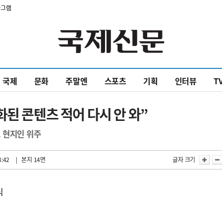
타그램
국제
문화
주말엔
스포츠
기획
인터뷰
T
화된 콘텐츠 적어 다시 안 와”
 현지인 위주
3:42
| 본지 14면
글자 크기
식