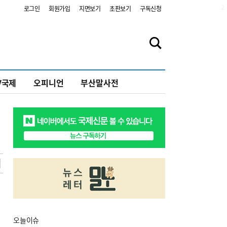
2
로그인
회원가입
지면보기
초판보기
구독신청
V국제
오피니언
부산말사전
오늘
이슈