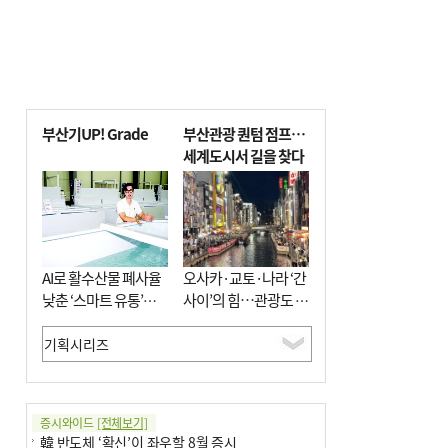
부산기UP! Grade
부산관광 퀀텀 점프…
세계도시서 길을 찾다
AI로 활수산물 폐사율
오사카·교토·나라 ‘간
낮춘 ‘스마트 유통’…
사이’의 힘…관광도 뭉
사막·산악지대 수출
쳐야 흥한다
도전
증시와이드
[전체보기]
韓 반도체 ‘확신’이 좌우할 8월 증시