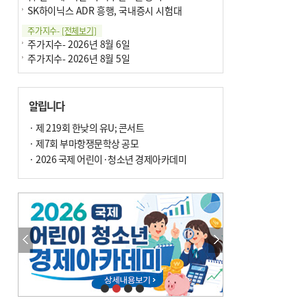
SK하이닉스 ADR 흥행, 국내증시 시험대
주가지수-
[전체보기]
주가지수- 2026년 8월 6일
주가지수- 2026년 8월 5일
알립니다
· 제 219회 한낮의 유U; 콘서트
· 제7회 부마항쟁문학상 공모
· 2026 국제 어린이·청소년 경제아카데미