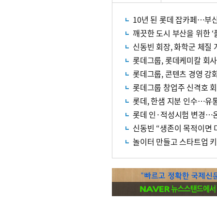
10년 된 롯데 잡카페…부산
깨끗한 도시 부산을 위한 
신동빈 회장, 화학군 체질 
롯데그룹, 롯데케미칼 회
롯데그룹, 콘텐츠 경영 강
롯데그룹 창업주 신격호 
롯데, 한샘 지분 인수…유
롯데 인·적성시험 변경…
신동빈 “생존이 목적이면 
놀이터 만들고 스타트업 키