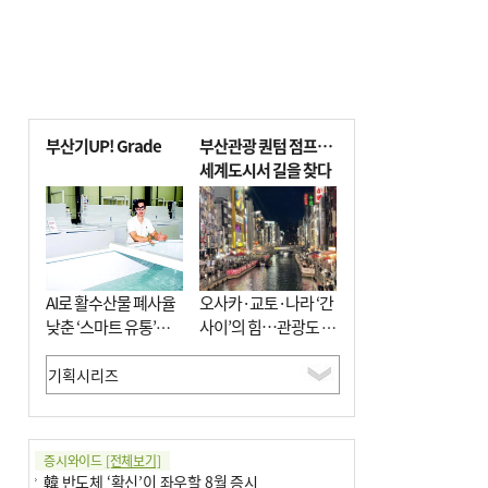
부산기UP! Grade
부산관광 퀀텀 점프…
세계도시서 길을 찾다
AI로 활수산물 폐사율
오사카·교토·나라 ‘간
낮춘 ‘스마트 유통’…
사이’의 힘…관광도 뭉
사막·산악지대 수출
쳐야 흥한다
도전
증시와이드
[전체보기]
韓 반도체 ‘확신’이 좌우할 8월 증시