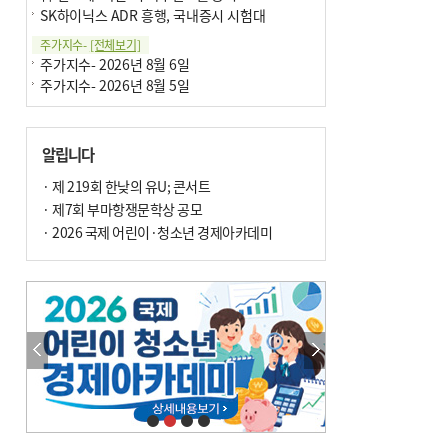
SK하이닉스 ADR 흥행, 국내증시 시험대
주가지수-
[전체보기]
주가지수- 2026년 8월 6일
주가지수- 2026년 8월 5일
알립니다
· 제 219회 한낮의 유U; 콘서트
· 제7회 부마항쟁문학상 공모
· 2026 국제 어린이·청소년 경제아카데미