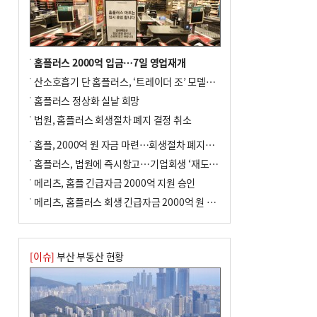
홈플러스 2000억 입금…7일 영업재개
산소호흡기 단 홈플러스, ‘트레이더 조’ 모델로 살아날까
홈플러스 정상화 실낱 희망
법원, 홈플러스 회생절차 폐지 결정 취소
홈플, 2000억 원 자금 마련…회생절차 폐지에 즉시항고(종합)
홈플러스, 법원에 즉시항고…기업회생 ‘재도전’
메리츠, 홈플 긴급자금 2000억 지원 승인
메리츠, 홈플러스 회생 긴급자금 2000억 원 지원 승인
[이슈]
부산 부동산 현황