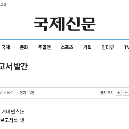
타그램
국제
문화
주말엔
스포츠
기획
인터뷰
T
고서 발간
20:07:27
| 본지 13면
글자 크기
 거버넌스(E
영보고서를 냈