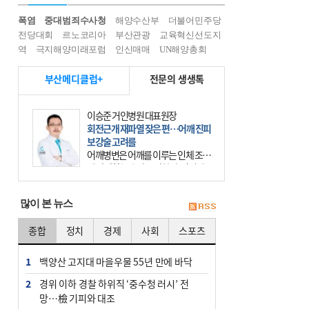
폭염
중대범죄수사청
해양수산부
더불어민주당
전당대회
르노코리아
부산관광
교육혁신선도지
역
극지해양미래포럼
인신매매
UN해양총회
부산메디클럽+
전문의 생생톡
이승준 거인병원 대표원장
회전근개 재파열 잦은 편…어깨 진피
보강술 고려를
어깨병변은 어깨를 이루는 인체 조직
에 발생하는 손상을 말한다. 여기에
는 오십견과 회전근개 증후군, 어깨
의 석회성 힘줄염 등이 있다. 국민건
많이 본 뉴스
강보험에 의하면 어깨병변
종합
정치
경제
사회
스포츠
1
백양산 고지대 마을우물 55년 만에 바닥
2
경위 이하 경찰 하위직 ‘중수청 러시’ 전
망…檢 기피와 대조