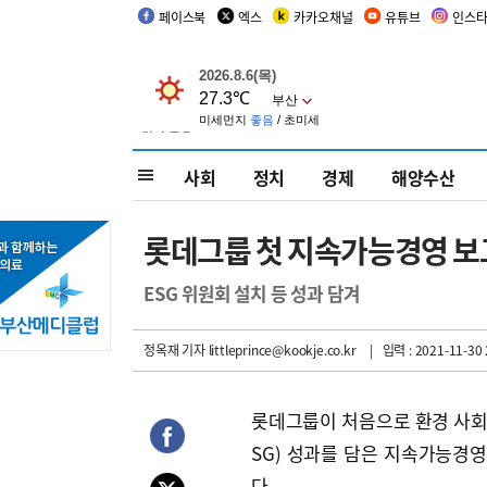
페이스북
엑스
카카오채널
유튜브
인스
사회
정치
경제
해양수산
롯데그룹 첫 지속가능경영 보
ESG 위원회 설치 등 성과 담겨
정옥재 기자
littleprince@kookje.co.kr
| 입력 : 2021-11-30 
롯데그룹이 처음으로 환경 사회
SG) 성과를 담은 지속가능경
다.