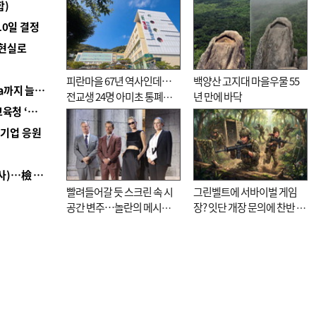
합)
10일 결정
 현실로
피란마을 67년 역사인데…
백양산 고지대 마을우물 55
■ 경남 농정 비전 ‘잘 사는 농촌’…스마트팜 1000㏊까지 늘린다
전교생 24명 아미초 통폐합
년 만에 바닥
■ 교육혁신선도지 공모 코앞인데…구·군 난색에 교육청 ‘쩔쩔’
기로
역기업 응원
■ 검사 신분 버리고 직급하향(10년 이하 저연차 검사)…檢 중수청행 기피
빨려들어갈 듯 스크린 속 시
그린벨트에 서바이벌 게임
공간 변주…놀란의 메시지
장? 잇단 개장 문의에 찬반 논
는 ‘전쟁 속죄’
쟁