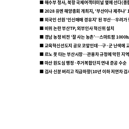
■ 해수부 청사, 북항 국제여객터미널 옆에 선다(종
■ 2028 유엔 해양총회 개최지, ‘부산이냐 제주냐’ 
■ 외국인 선원 ‘인신매매 경유지’ 된 부산…우려가
■ 비위 논란 부산TP, 외부인사 혁신위 설치
■ 르노 못 타는 부산시장…관용차 규정에 막힌 지
■ 마산 원도심 행정·주거복합단지 연내 준공 수순