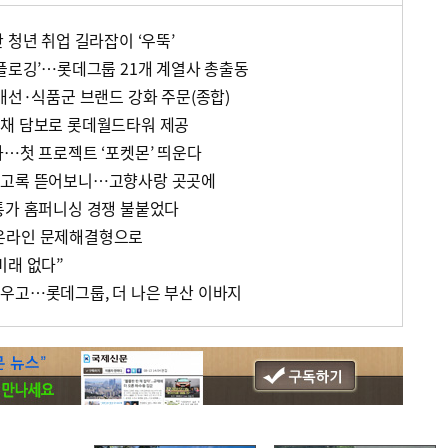
 청년 취업 길라잡이 ‘우뚝’
‘플로깅’…롯데그룹 21개 계열사 총출동
개선·식품군 브랜드 강화 주문(종합)
사채 담보로 롯데월드타워 제공
화…첫 프로젝트 ‘포켓몬’ 띄운다
회고록 뜯어보니…고향사랑 곳곳에
통가 홈퍼니싱 경쟁 불붙었다
온라인 문제해결형으로
미래 없다”
우고…롯데그룹, 더 나은 부산 이바지