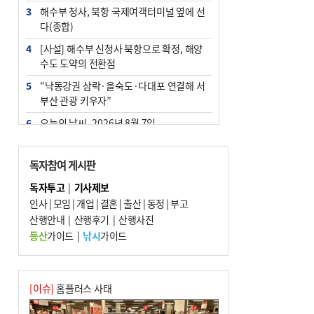
3
해수부 청사, 북항 국제여객터미널 옆에 선
다(종합)
4
[사설] 해수부 신청사 북항으로 확정, 해양
수도 도약의 전환점
5
“낙동강권 삼락·을숙도·다대포 연결해 서
부산 관광 키우자”
6
오늘의 날씨- 2026년 8월 7일
7
부울경 주말부터 비소식…‘극한 폭염’ 한풀
꺾일 듯
독자참여 게시판
8
피란마을 67년 역사인데…전교생 24명 아
독자투고
|
기사제보
미초 통폐합 기로
인사
|
모임
|
개업
|
결혼
|
출산
|
동정
|
부고
9
산행안내
외국인 선원 ‘인신매매 경유지’ 된 부산…
|
산행후기
|
산행사진
우려가 현실로
등산
가이드
|
낚시
가이드
10
교육혁신선도지 공모 코앞인데…구·군 난
색에 교육청 ‘쩔쩔’
[이슈]
홈플러스 사태