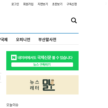
2
로그인
회원가입
지면보기
초판보기
구독신청
V국제
오피니언
부산말사전
오늘
이슈