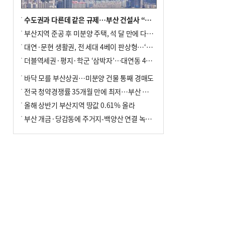
수도권과 다른데 같은 규제…부산 건설사 “쓰러지기 직전”
부산지역 준공 후 미분양 주택, 석 달 만에 다시 3000가구 넘어서
대연·문현 생활권, 전 세대 4베이 판상형…‘더샵 트리센트’ 내달 분양
더블역세권·평지·학군 ‘삼박자’…대연동 42층 브랜드 단지
바닥 모를 부산상권…미분양 건물 통째 경매도
전국 청약경쟁률 35개월 만에 최저…부산 미분양 ‘적체’ 심화
올해 상반기 부산지역 땅값 0.61% 올라
부산 개금·당감동에 주거지-백양산 연결 녹지 조성