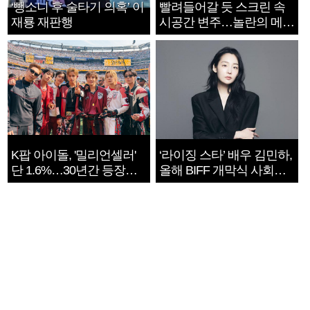
‘뺑소니 후 술타기 의혹’ 이
빨려들어갈 듯 스크린 속
재룡 재판행
시공간 변주…놀란의 메시
지는 ‘전쟁 속죄’
K팝 아이돌, '밀리언셀러'
‘라이징 스타’ 배우 김민하,
단 1.6%…30년간 등장
올해 BIFF 개막식 사회자
1182개팀 전수조사
확정