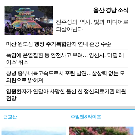
울산·경남 소식
진주성의 역사, 빛과 미디어로
되살아난다
마산 원도심 행정·주거복합단지 연내 준공 수순
폭염에 온열질환 등 안전사고 우려… 양산시, '어필 레
이스' 취소
창녕 중부내륙고속도로서 포탄 발견…살상력 없는 모
의탄으로 밝혀져
입원환자가 연달아 사망한 울산 한 정신의료기관 폐원
전망
근교산
주말엔&라이프