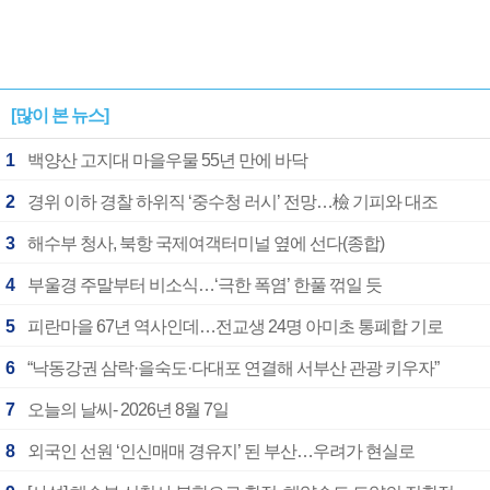
[많이 본 뉴스]
1
백양산 고지대 마을우물 55년 만에 바닥
2
경위 이하 경찰 하위직 ‘중수청 러시’ 전망…檢 기피와 대조
3
해수부 청사, 북항 국제여객터미널 옆에 선다(종합)
4
부울경 주말부터 비소식…‘극한 폭염’ 한풀 꺾일 듯
5
피란마을 67년 역사인데…전교생 24명 아미초 통폐합 기로
6
“낙동강권 삼락·을숙도·다대포 연결해 서부산 관광 키우자”
7
오늘의 날씨- 2026년 8월 7일
8
외국인 선원 ‘인신매매 경유지’ 된 부산…우려가 현실로