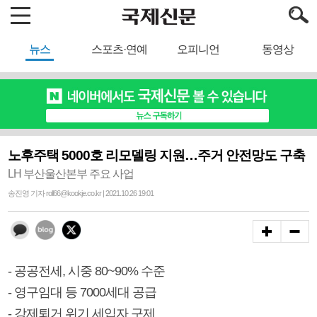
뉴스
스포츠·연예
오피니언
동영상
노후주택 5000호 리모델링 지원…주거 안전망도 구축
LH 부산울산본부 주요 사업
송진영 기자 roll66@kookje.co.kr | 2021.10.26 19:01
- 공공전세, 시중 80~90% 수준
- 영구임대 등 7000세대 공급
- 강제퇴거 위기 세입자 구제