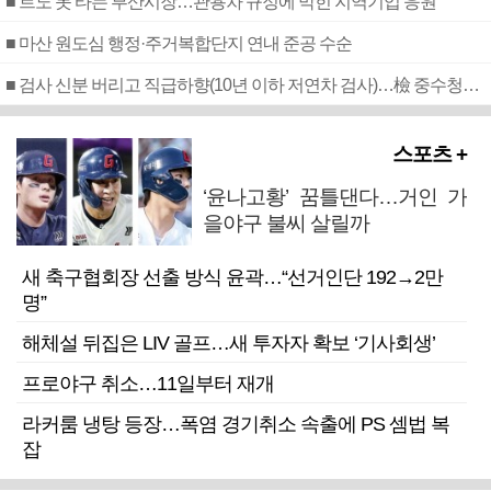
■ 르노 못 타는 부산시장…관용차 규정에 막힌 지역기업 응원
■ 마산 원도심 행정·주거복합단지 연내 준공 수순
■ 검사 신분 버리고 직급하향(10년 이하 저연차 검사)…檢 중수청행 기피
스포츠 +
‘윤나고황’ 꿈틀댄다…거인 가
을야구 불씨 살릴까
새 축구협회장 선출 방식 윤곽…“선거인단 192→2만
명”
해체설 뒤집은 LIV 골프…새 투자자 확보 ‘기사회생’
프로야구 취소…11일부터 재개
라커룸 냉탕 등장…폭염 경기취소 속출에 PS 셈법 복
잡