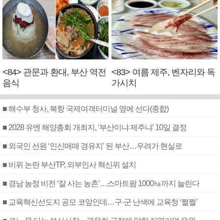
<84> 관문과 환대, 부산 역전
<83> 여름 제주, 벤자리와 독
음식
가시치
■ 해수부 청사, 북항 국제여객터미널 옆에 선다(종합)
■ 2028 유엔 해양총회 개최지, ‘부산이냐 제주냐’ 10일 결정
■ 외국인 선원 ‘인신매매 경유지’ 된 부산…우려가 현실로
■ 비위 논란 부산TP, 외부인사 혁신위 설치
■ 경남 농정 비전 ‘잘 사는 농촌’…스마트팜 1000㏊까지 늘린다
■ 교육혁신선도지 공모 코앞인데…구·군 난색에 교육청 ‘쩔쩔’