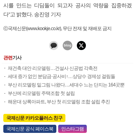
시를 만드는 디딤돌이 되고자 공사의 역량을 집중하겠
다”고 밝혔다. 송진영 기자
ⓒ국제신문(www.kookje.co.kr), 무단 전재 및 재배포 금지
관련
기사
재건축 대안 리모델링…건설사 신공법 각축전
세대 증가 없인 분담금·공사비↑…상당수 경제성 걸림돌
부산 리모델링 밑그림 나왔다…세대수 느는 단지는 164곳뿐
부산에 리모델링 주택조합 첫 설립
해운대 상록아파트, 부산 첫 리모델링 조합 설립 추진
국제신문 카카오플러스 친구
국제신문 공식 페이스북
인스타그램