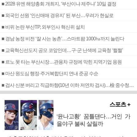
■ 2028 유엔 해양총회 개최지, ‘부산이냐 제주냐’ 10일 결정
■ 외국인 선원 ‘인신매매 경유지’ 된 부산…우려가 현실로
■ 비위 논란 부산TP, 외부인사 혁신위 설치
■ 경남 농정 비전 ‘잘 사는 농촌’…스마트팜 1000㏊까지 늘린다
■ 교육혁신선도지 공모 코앞인데…구·군 난색에 교육청 ‘쩔쩔’
■ 르노 못 타는 부산시장…관용차 규정에 막힌 지역기업 응원
■ 마산 원도심 행정·주거복합단지 연내 준공 수순
■ 검사 신분 버리고 직급하향(10년 이하 저연차 검사)…檢 중수청행 기피
스포츠 +
‘윤나고황’ 꿈틀댄다…거인 가
을야구 불씨 살릴까