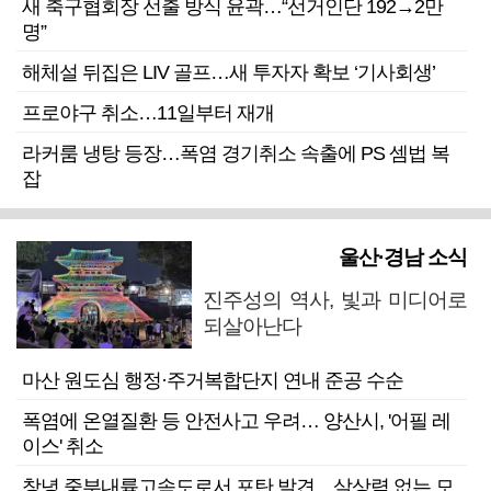
새 축구협회장 선출 방식 윤곽…“선거인단 192→2만
명”
해체설 뒤집은 LIV 골프…새 투자자 확보 ‘기사회생’
프로야구 취소…11일부터 재개
라커룸 냉탕 등장…폭염 경기취소 속출에 PS 셈법 복
잡
울산·경남 소식
진주성의 역사, 빛과 미디어로
되살아난다
마산 원도심 행정·주거복합단지 연내 준공 수순
폭염에 온열질환 등 안전사고 우려… 양산시, '어필 레
이스' 취소
창녕 중부내륙고속도로서 포탄 발견…살상력 없는 모