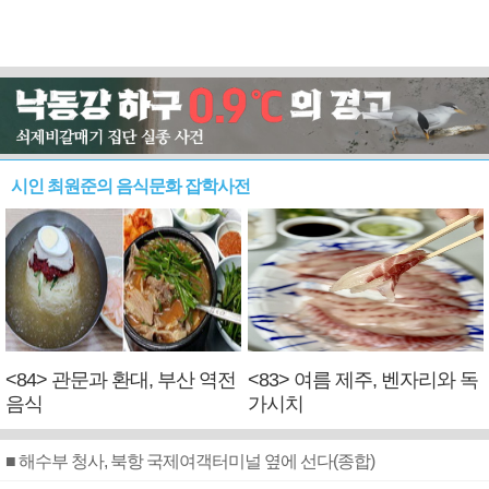
시인 최원준의 음식문화 잡학사전
<84> 관문과 환대, 부산 역전
<83> 여름 제주, 벤자리와 독
음식
가시치
■ 해수부 청사, 북항 국제여객터미널 옆에 선다(종합)