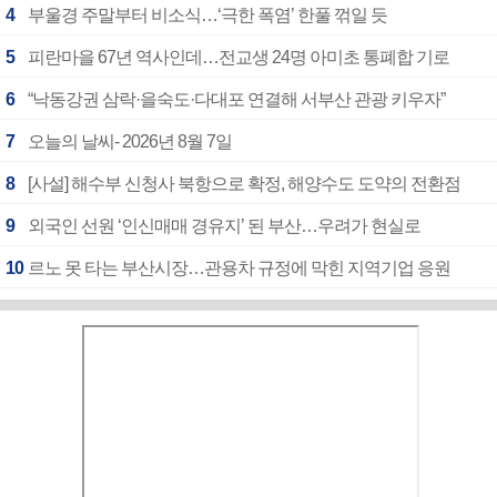
4
부울경 주말부터 비소식…‘극한 폭염’ 한풀 꺾일 듯
5
피란마을 67년 역사인데…전교생 24명 아미초 통폐합 기로
6
“낙동강권 삼락·을숙도·다대포 연결해 서부산 관광 키우자”
7
오늘의 날씨- 2026년 8월 7일
8
[사설] 해수부 신청사 북항으로 확정, 해양수도 도약의 전환점
9
외국인 선원 ‘인신매매 경유지’ 된 부산…우려가 현실로
10
르노 못 타는 부산시장…관용차 규정에 막힌 지역기업 응원