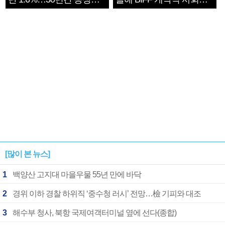
1182개팀 전수조사
확정
[많이 본 뉴스]
1
백양산 고지대 마을우물 55년 만에 바닥
2
경위 이하 경찰 하위직 ‘중수청 러시’ 전망…檢 기피와 대조
3
해수부 청사, 북항 국제여객터미널 옆에 선다(종합)