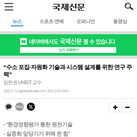
뉴스
스포츠·연예
오피니언
동영상
“수소 포집·자원화 기술과 시스템 설계를 위한 연구 주
력”
임한권 UNIST 교수
방종근 기자 jgbang@kookje.co.kr | 2021.10.26 19:54
- “환경영향평가 통한 원천기술
- 실증화 앞당기기 위해 온 힘”