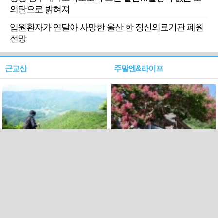
의탄으로 밝혀져
입원환자가 연달아 사망한 울산 한 정신의료기관 폐원
전망
근교산
주말엔&라이프
근교산&그너머…상주·문경
폭염보다 더 뜨거워라…100
청화산~시루봉
일을 붉게 불태울 ‘선비정신’
피었네
PC버전
엑스
페이스북