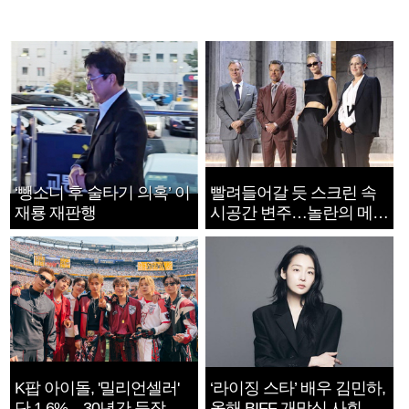
‘뺑소니 후 술타기 의혹’ 이
빨려들어갈 듯 스크린 속
재룡 재판행
시공간 변주…놀란의 메시
지는 ‘전쟁 속죄’
K팝 아이돌, '밀리언셀러'
‘라이징 스타’ 배우 김민하,
단 1.6%…30년간 등장
올해 BIFF 개막식 사회자