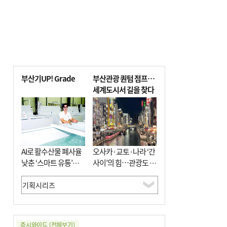
부산기UP! Grade
부산관광 퀀텀 점프…
세계도시서 길을 찾다
AI로 활수산물 폐사율
오사카·교토·나라 ‘간
낮춘 ‘스마트 유통’…
사이’의 힘…관광도 뭉
사막·산악지대 수출
쳐야 흥한다
도전
증시와이드
[전체보기]