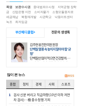
폭염
보완수사권
중대범죄수사청
지역균형 장학
금
산업은행 이전
소비자물가
소형모듈원자로
세금체납
북항재개발
사관학교
낙동아트센터
녹조
최저임금
부산메디클럽+
전문의 생생톡
김주현 웅진한의원 원장
단백질 열풍 속 놓치지 말아야 할 ‘균
형’
단백질만 많이 먹으면 건강할까. 요
즘 건강을 이야기할 때 빠지지 않는
키워드가 단백질이다. 헬스장을 다니
는 젊은 층부터 기초체력을 챙기려는
많이 본 뉴스
중·장년층까지 모두 “
종합
정치
경제
사회
스포츠
1
검사 신분 버리고 직급하향(10년 이하 저연
차 검사)…檢 중수청행 기피