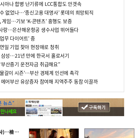
아시아나 합병 난기류에 LCC통합도 안갯속
를 수 없었나…‘종신고용 대명사’ 롯데의 희망퇴직
, 게임…기보 ‘K-콘텐츠’ 흥행도 보증
직원사랑…은산해운항공 생수사업 뛰어들다
‘업무 다이어트’ 중
 연일 기업 찾아 현장애로 청취
듀 삼성…21년 만에 한국서 홀로서기
 “부산중기 운전자금 취급해요”
 ‘물갈이 시즌’…부산 경제계 인선에 촉각
내달 에어부산 유상증자 참여해 지역주주 동참 이끌까
■ 검사 신분 버리고 직급하향(10년 이하 저연차 검사)…檢 중수청행 기피