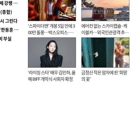
■ 지역 상권도 말라죽을 판이라…가뭄 속 밀양물축제 강행 논란
(종합)
다시 그린다
‘스파이더맨’ 개봉 5일 만에 3
에어컨 없는 스카이캡슐·케
■ 국힘 부산시당, ‘정이한 조력’ 시의원 윤리위에…‘한동훈 지지’도 신고접수
00만 돌풍…박스오피스·예
이블카…외국인관광객 추억
비 부실
매율 동시 1위
대신 고역 될라
‘라이징 스타’ 배우 김민하, 올
금정산 작은 암자에 핀 ‘희망
해 BIFF 개막식 사회자 확정
의 꽃’