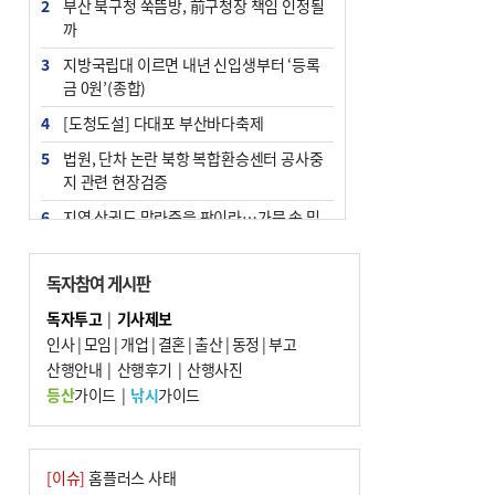
2
부산 북구청 쑥뜸방, 前구청장 책임 인정될
까
3
지방국립대 이르면 내년 신입생부터 ‘등록
금 0원’(종합)
4
[도청도설] 다대포 부산바다축제
5
법원, 단차 논란 북항 복합환승센터 공사중
지 관련 현장검증
6
지역 상권도 말라죽을 판이라…가뭄 속 밀
양물축제 강행 논란
7
통영시민 추석 전 35만 원 받는다
독자참여 게시판
8
해양수산부 신청사 북항재개발 부지에 짓
독자투고
|
기사제보
는다
인사
|
모임
|
개업
|
결혼
|
출산
|
동정
|
부고
9
산행안내
부산 철강공장 50대 노동자 추락사
|
산행후기
|
산행사진
등산
가이드
|
낚시
가이드
10
국힘 부산시당, ‘정이한 조력’ 시의원 윤리
위에…‘한동훈 지지’도 신고접수
[이슈]
홈플러스 사태