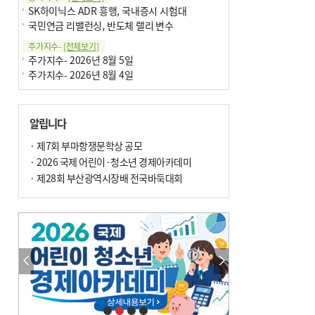
SK하이닉스 ADR 흥행, 국내증시 시험대
국민연금 리밸런싱, 반도체 랠리 변수
주가지수-
[전체보기]
주가지수- 2026년 8월 5일
주가지수- 2026년 8월 4일
알립니다
· 제7회 부마항쟁문학상 공모
· 2026 국제 어린이·청소년 경제아카데미
· 제28회 부산광역시장배 전국바둑대회