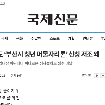
타그램
국제
문화
주말엔
스포츠
기획
인터뷰
T
 ‘부산시 청년 머물자리론’ 신청 저조 왜
대상 아닌데다 까다로운 심사절차로 접수 미달
2:13
| 본지 10면
글자 크기
을 줄이기 위
자리론’의 접
나타났다.