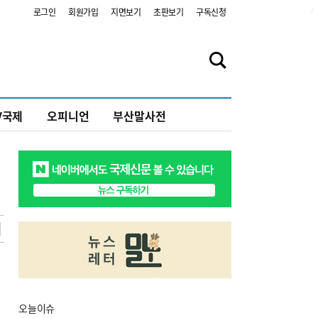
2
로그인
회원가입
지면보기
초판보기
구독신청
V국제
오피니언
부산말사전
오늘
이슈