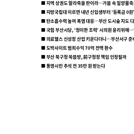
■ 지방국립대 이르면 내년 신입생부터 ‘등록금 0원’
■ 탄소흡수력 높여 폭염 대응…부산 도시숲 지도 
■ 의료헬스 신성장 산업 키운다더니…부산서구 준
■ 도박사이트 범죄수익 70억 전액 환수
■ 부산 북구청 쑥뜸방, 前구청장 책임 인정될까
■ 통영시민 추석 전 35만 원 받는다