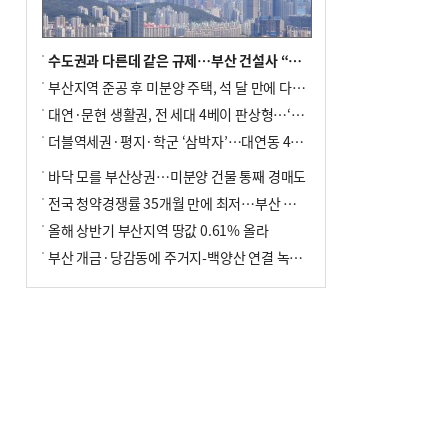
수도권과 다른데 같은 규제…부산 건설사 “쓰러지기 직전”
부산지역 준공 후 미분양 주택, 석 달 만에 다시 3000가구 넘어서
대연·문현 생활권, 전 세대 4베이 판상형…‘더샵 트리센트’ 내달 분양
더블역세권·평지·학군 ‘삼박자’…대연동 42층 브랜드 단지
바닥 모를 부산상권…미분양 건물 통째 경매도
전국 청약경쟁률 35개월 만에 최저…부산 미분양 ‘적체’ 심화
올해 상반기 부산지역 땅값 0.61% 올라
부산 개금·당감동에 주거지-백양산 연결 녹지 조성