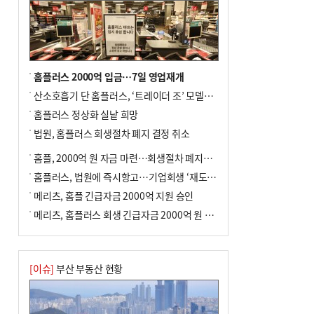
홈플러스 2000억 입금…7일 영업재개
산소호흡기 단 홈플러스, ‘트레이더 조’ 모델로 살아날까
홈플러스 정상화 실낱 희망
법원, 홈플러스 회생절차 폐지 결정 취소
홈플, 2000억 원 자금 마련…회생절차 폐지에 즉시항고(종합)
홈플러스, 법원에 즉시항고…기업회생 ‘재도전’
메리츠, 홈플 긴급자금 2000억 지원 승인
메리츠, 홈플러스 회생 긴급자금 2000억 원 지원 승인
[이슈]
부산 부동산 현황