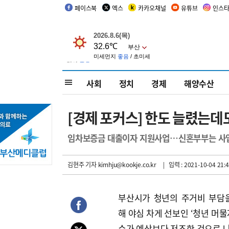
페이스북
엑스
카카오채널
유튜브
인스
사회
정치
경제
해양수산
[경제 포커스] 한도 늘렸는데도
임차보증금 대출이자 지원사업…신혼부부는 사업
김현주 기자
kimhju@kookje.co.kr
| 입력 : 2021-10-04 21:4
부산시가 청년의 주거비 부담
해 야심 차게 선보인 ‘청년 머물
수가 예상보다 저조한 것으로 