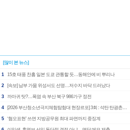
[많이 본 뉴스]
1
15호 태풍 찬홈 일본 도쿄 관통할 듯…동해안에 비 뿌리나
2
[속보] 남부 가뭄 위성서도 선명…저수지 바닥 드러났다
3
까마귀 탓?…폭염 속 부산 북구 986가구 정전
4
[2026 부산청소년극지체험탐험대 현장르포] 3회 : 석탄 탄광촌에서 북극 연구의 중심지로
5
‘혐오표현’ 쓰면 지방공무원 최대 파면까지 중징계
6
이임생, 홍명보 선임 독단적 결정 아냐…면담 메모 제출