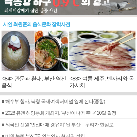
시인 최원준의 음식문화 잡학사전
<84> 관문과 환대, 부산 역전
<83> 여름 제주, 벤자리와 독
음식
가시치
■ 해수부 청사, 북항 국제여객터미널 옆에 선다(종합)
■ 2028 유엔 해양총회 개최지, ‘부산이냐 제주냐’ 10일 결정
■ 외국인 선원 ‘인신매매 경유지’ 된 부산…우려가 현실로
■ 비위 논란 부산TP, 외부인사 혁신위 설치