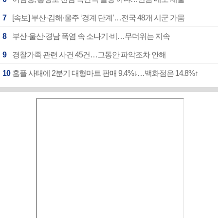
7
[속보] 부산·김해·울주 ‘경계 단계’…전국 48개 시군 가뭄
8
부산·울산·경남 폭염 속 소나기·비…무더위는 지속
9
경찰가족 관련 사건 45건…그동안 파악조차 안해
10
홈플 사태에 2분기 대형마트 판매 9.4%↓…백화점은 14.8%↑