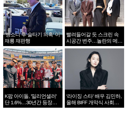
‘뺑소니 후 술타기 의혹’ 이
빨려들어갈 듯 스크린 속
재룡 재판행
시공간 변주…놀란의 메시
지는 ‘전쟁 속죄’
K팝 아이돌, '밀리언셀러'
‘라이징 스타’ 배우 김민하,
단 1.6%…30년간 등장
올해 BIFF 개막식 사회자
1182개팀 전수조사
확정