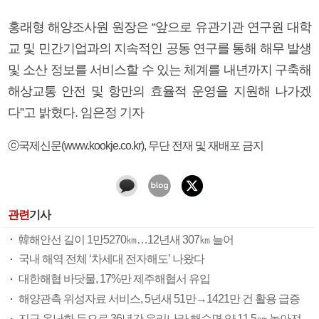
홍래형 해양조사원 원장은 “앞으로 유관기관 연구원 대학
교 및 민간기업과의 지속적인 공동 연구를 통해 해무 발생
및 소산 정보를 서비스할 수 있는 체계를 내년까지 구축해
해상교통 안전 및 항만의 효율적 운영을 지원해 나가겠
다”고 밝혔다. 임은정 기자
ⓒ국제신문(www.kookje.co.kr), 무단 전재 및 재배포 금지
관련
기사
韓해안선 길이 1만5270㎞…12년새 307㎞ 늘어
국내 해역 전체 ‘차세대 전자해도’ 나왔다
대한해협 바닷물, 17%만 제주해협서 유입
해양관측 위성자료 서비스, 5년새 51만→1421만 건 활용 급증
지구 온난화 등으로 36년간 우리나라 해수면 약 11.5㎝ 높아져