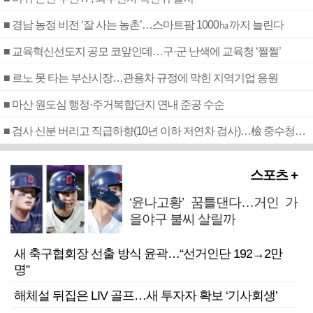
■ 경남 농정 비전 ‘잘 사는 농촌’…스마트팜 1000㏊까지 늘린다
■ 교육혁신선도지 공모 코앞인데…구·군 난색에 교육청 ‘쩔쩔’
■ 르노 못 타는 부산시장…관용차 규정에 막힌 지역기업 응원
■ 마산 원도심 행정·주거복합단지 연내 준공 수순
■ 검사 신분 버리고 직급하향(10년 이하 저연차 검사)…檢 중수청행 기피
스포츠 +
‘윤나고황’ 꿈틀댄다…거인 가
을야구 불씨 살릴까
새 축구협회장 선출 방식 윤곽…“선거인단 192→2만
명”
해체설 뒤집은 LIV 골프…새 투자자 확보 ‘기사회생’