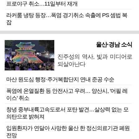
프로야구 취소…11일부터 재개
라커룸 냉탕 등장…폭염 경기취소 속출에 PS 셈법 복
잡
울산·경남 소식
진주성의 역사, 빛과 미디어로
되살아난다
마산 원도심 행정·주거복합단지 연내 준공 수순
폭염에 온열질환 등 안전사고 우려… 양산시, '어필 레
이스' 취소
창녕 중부내륙고속도로서 포탄 발견…살상력 없는 모
의탄으로 밝혀져
입원환자가 연달아 사망한 울산 한 정신의료기관 폐원
전망