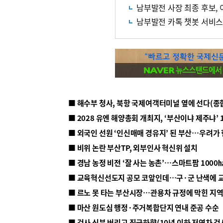
남부발전 사장 최종 후보,
남부발전 카톡 챗봇 서비
■ 해수부 청사, 북항 국제여객터미널 옆에 선다(종
■ 2028 유엔 해양총회 개최지, ‘부산이냐 제주냐’ 
■ 외국인 선원 ‘인신매매 경유지’ 된 부산…우려가
■ 비위 논란 부산TP, 외부인사 혁신위 설치
■ 르노 못 타는 부산시장…관용차 규정에 막힌 지
■ 마산 원도심 행정·주거복합단지 연내 준공 수순