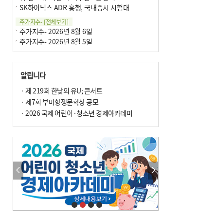
SK하이닉스 ADR 흥행, 국내증시 시험대
주가지수-
[전체보기]
주가지수- 2026년 8월 6일
주가지수- 2026년 8월 5일
알립니다
· 제 219회 한낮의 유U; 콘서트
· 제7회 부마항쟁문학상 공모
· 2026 국제 어린이·청소년 경제아카데미