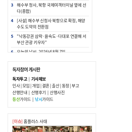
3
해수부 청사, 북항 국제여객터미널 옆에 선
다(종합)
4
[사설] 해수부 신청사 북항으로 확정, 해양
수도 도약의 전환점
5
“낙동강권 삼락·을숙도·다대포 연결해 서
부산 관광 키우자”
6
오늘의 날씨- 2026년 8월 7일
7
부울경 주말부터 비소식…‘극한 폭염’ 한풀
꺾일 듯
독자참여 게시판
8
피란마을 67년 역사인데…전교생 24명 아
독자투고
|
기사제보
미초 통폐합 기로
인사
|
모임
|
개업
|
결혼
|
출산
|
동정
|
부고
9
산행안내
외국인 선원 ‘인신매매 경유지’ 된 부산…
|
산행후기
|
산행사진
우려가 현실로
등산
가이드
|
낚시
가이드
10
교육혁신선도지 공모 코앞인데…구·군 난
색에 교육청 ‘쩔쩔’
[이슈]
홈플러스 사태