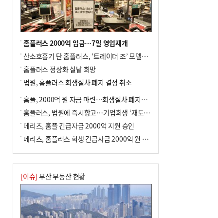
홈플러스 2000억 입금…7일 영업재개
산소호흡기 단 홈플러스, ‘트레이더 조’ 모델로 살아날까
홈플러스 정상화 실낱 희망
법원, 홈플러스 회생절차 폐지 결정 취소
홈플, 2000억 원 자금 마련…회생절차 폐지에 즉시항고(종합)
홈플러스, 법원에 즉시항고…기업회생 ‘재도전’
메리츠, 홈플 긴급자금 2000억 지원 승인
메리츠, 홈플러스 회생 긴급자금 2000억 원 지원 승인
[이슈]
부산 부동산 현황