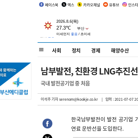
페이스북
엑스
카카오채널
유튜브
인스
사회
정치
경제
해양수산
남부발전, 친환경 LNG추진선
국내 발전공기업 중 처음
이석주 기자
serenom@kookje.co.kr
| 입력 : 2021-07-07 20
한국남부발전이 발전 공기업 가
연료 운반선을 도입한다.