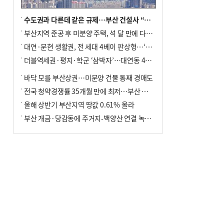
수도권과 다른데 같은 규제…부산 건설사 “쓰러지기 직전”
부산지역 준공 후 미분양 주택, 석 달 만에 다시 3000가구 넘어서
대연·문현 생활권, 전 세대 4베이 판상형…‘더샵 트리센트’ 내달 분양
더블역세권·평지·학군 ‘삼박자’…대연동 42층 브랜드 단지
바닥 모를 부산상권…미분양 건물 통째 경매도
전국 청약경쟁률 35개월 만에 최저…부산 미분양 ‘적체’ 심화
올해 상반기 부산지역 땅값 0.61% 올라
부산 개금·당감동에 주거지-백양산 연결 녹지 조성