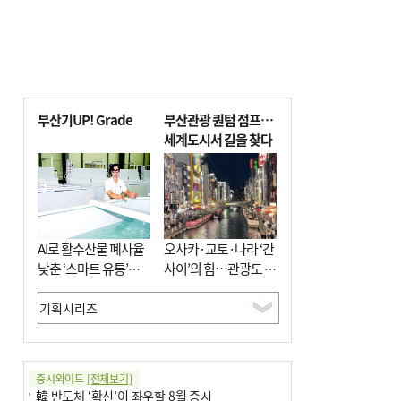
부산기UP! Grade
부산관광 퀀텀 점프…
세계도시서 길을 찾다
AI로 활수산물 폐사율
오사카·교토·나라 ‘간
낮춘 ‘스마트 유통’…
사이’의 힘…관광도 뭉
사막·산악지대 수출
쳐야 흥한다
도전
증시와이드
[전체보기]
韓 반도체 ‘확신’이 좌우할 8월 증시