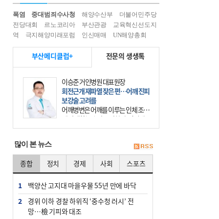
폭염
중대범죄수사청
해양수산부
더불어민주당
전당대회
르노코리아
부산관광
교육혁신선도지
역
극지해양미래포럼
인신매매
UN해양총회
부산메디클럽+
전문의 생생톡
이승준 거인병원 대표원장
회전근개 재파열 잦은 편…어깨 진피
보강술 고려를
어깨병변은 어깨를 이루는 인체 조직
에 발생하는 손상을 말한다. 여기에
는 오십견과 회전근개 증후군, 어깨
의 석회성 힘줄염 등이 있다. 국민건
많이 본 뉴스
강보험에 의하면 어깨병변
종합
정치
경제
사회
스포츠
1
백양산 고지대 마을우물 55년 만에 바닥
2
경위 이하 경찰 하위직 ‘중수청 러시’ 전
망…檢 기피와 대조