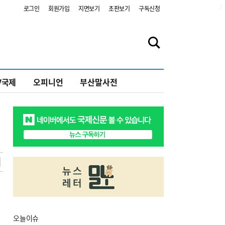
2
로그인
회원가입
지면보기
초판보기
구독신청
V국제
오피니언
부산말사전
오늘
이슈