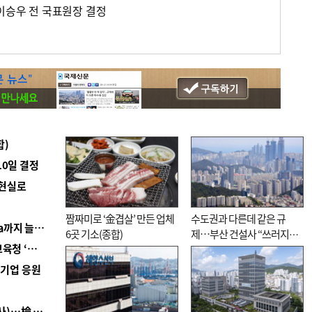
 이승우 전 국표원장 결정
스
합)
10일 결정
 현실로
짬짜미로 ‘金겹살’ 만든 업체
수도권과 다른데 같은 규
■ 경남 농정 비전 ‘잘 사는 농촌’…스마트팜 1000㏊까지 늘린다
6곳 기소(종합)
제…부산 건설사 “쓰러지기
■ 교육혁신선도지 공모 코앞인데…구·군 난색에 교육청 ‘쩔쩔’
직전”
역기업 응원
■ 검사 신분 버리고 직급하향(10년 이하 저연차 검사)…檢 중수청행 기피