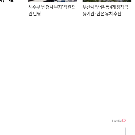
해수부 ‘신청사 부지’ 직원 의
부산시 “산은 등 4개 정책금
견 반영
융기관·한은 유치 추진”