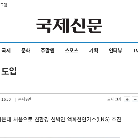
타그램
국제
문화
주말엔
스포츠
기획
인터뷰
T
 도입
:16:50
| 본지 9면
글자 크기
운데 처음으로 친환경 선박인 액화천연가스(LNG) 추진