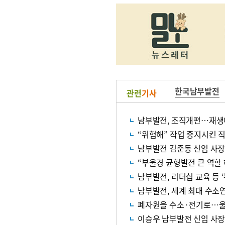
한국남부발전
관련
기사
남부발전, 조직개편…재생
“위험해” 작업 중지시킨 
남부발전 김준동 신임 사장
“부울경 균형발전 큰 역할
남부발전, 리더십 교육 등 
남부발전, 세계 최대 수소
폐자원을 수소·전기로…울
이승우 남부발전 신임 사장