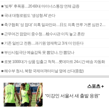
■ ‘빚투’ 후폭풍…20·60대 마이너스통장 연체 급증
■ 국내 대형로펌도 ‘생성형 AI’ 쓴다
■ 축구협회 ‘성 접대’ 의혹 일파만파…日도 의혹 연루 거론 심판 2명 조사
■ 근무여건 깜깜이 중수청…檢수사관 이직 놓고 혼란
■ 기존 일반고 전환…과기원 영재학교 3개 더 만든다
■ 부산시립극단 예술감독 못 뽑았나, 안 뽑았나
■ 로봇 1000대가 상품 입출고 척척…롯데마트 24시간 배송 자동화
■ 해수부 청사, 북항 국제여객터미널 옆에 선다(종합)
스포츠 +
“이강인 서울서 새 출발 응원”