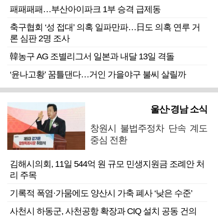
패패패패…부산아이파크 1부 승격 급제동
축구협회 ‘성 접대’ 의혹 일파만파…日도 의혹 연루 거
론 심판 2명 조사
韓농구 AG 조별리그서 일본과 내달 13일 격돌
‘윤나고황’ 꿈틀댄다…거인 가을야구 불씨 살릴까
울산·경남 소식
창원시 불법주정차 단속 계도
중심 전환
김해시의회, 11일 544억 원 규모 민생지원금 조례안 처
리 주목
기록적 폭염·가뭄에도 양산시 가축 폐사 ‘낮은 수준’
사천시 하동군, 사천공항 확장과 CIQ 설치 공동 건의