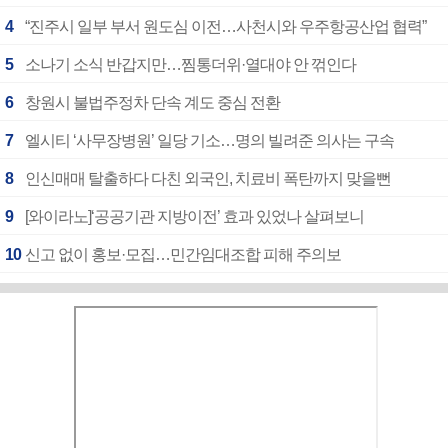
4
“진주시 일부 부서 원도심 이전…사천시와 우주항공산업 협력”
5
소나기 소식 반갑지만…찜통더위·열대야 안 꺾인다
6
창원시 불법주정차 단속 계도 중심 전환
7
엘시티 ‘사무장병원’ 일당 기소…명의 빌려준 의사는 구속
8
인신매매 탈출하다 다친 외국인, 치료비 폭탄까지 맞을뻔
9
[와이라노]‘공공기관 지방이전’ 효과 있었나 살펴보니
10
신고 없이 홍보·모집…민간임대조합 피해 주의보