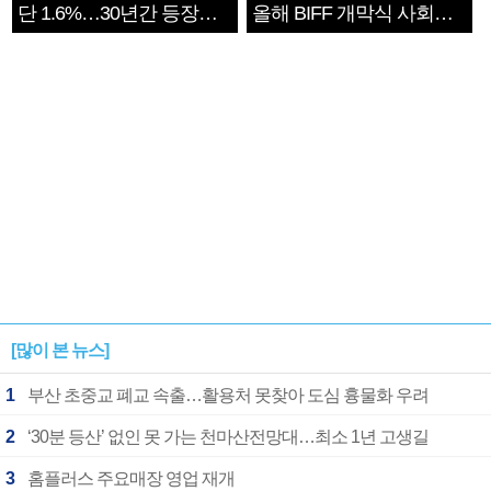
단 1.6%…30년간 등장
올해 BIFF 개막식 사회자
1182개팀 전수조사
확정
[많이 본 뉴스]
1
부산 초중교 폐교 속출…활용처 못찾아 도심 흉물화 우려
2
‘30분 등산’ 없인 못 가는 천마산전망대…최소 1년 고생길
3
홈플러스 주요매장 영업 재개