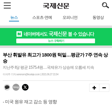
뉴스
스포츠·연예
오피니언
동영상
부산 휘발유 최고가 1800원 턱밑…평균가 7주 연속 상
승
지난주 ℓ당 평균 1575.4원…국제유가 상승에 오름세 지속
이석주 기자 serenom@kookje.co.kr | 2021.06.27 21:54
- 미국 원유 재고 감소 등 영향