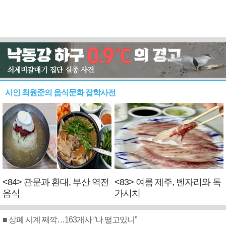
시인 최원준의 음식문화 잡학사전
<84> 관문과 환대, 부산 역전
<83> 여름 제주, 벤자리와 독
음식
가시치
■ 상폐 시계 째깍…163개사 “나 떨고있니”