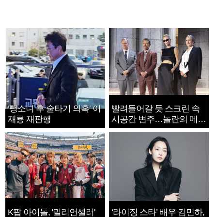
‘뺑소니 후 술타기 의혹’ 이
빨려들어갈 듯 스크린 속
재룡 재판행
시공간 변주…놀란의 메시
지는 ‘전쟁 속죄’
K팝 아이돌, '밀리언셀러'
‘라이징 스타’ 배우 김민하,