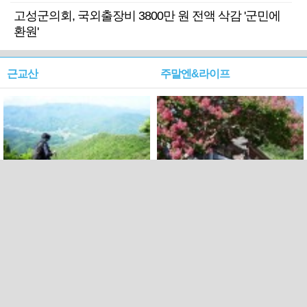
고성군의회, 국외출장비 3800만 원 전액 삭감 '군민에
환원'
근교산
주말엔&라이프
근교산&그너머…상주·문경
폭염보다 더 뜨거워라…100
청화산~시루봉
일을 붉게 불태울 ‘선비정신’
피었네
PC버전
엑스
페이스북
Copyright ⓒ 2015 All rights reserved by 국제신문