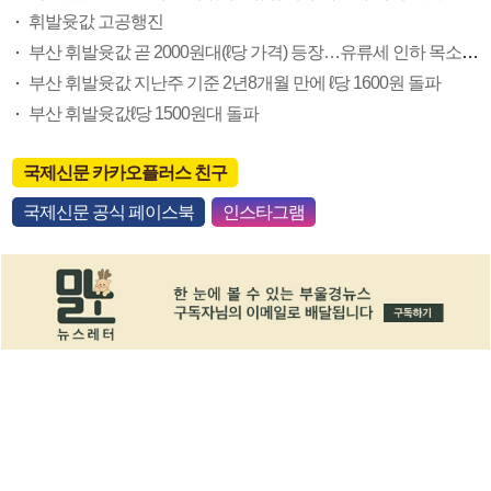
휘발윳값 고공행진
부산 휘발윳값 곧 2000원대(ℓ당 가격) 등장…유류세 인하 목소리 커
부산 휘발윳값 지난주 기준 2년8개월 만에 ℓ당 1600원 돌파
부산 휘발윳값ℓ당 1500원대 돌파
국제신문 카카오플러스 친구
국제신문 공식 페이스북
인스타그램