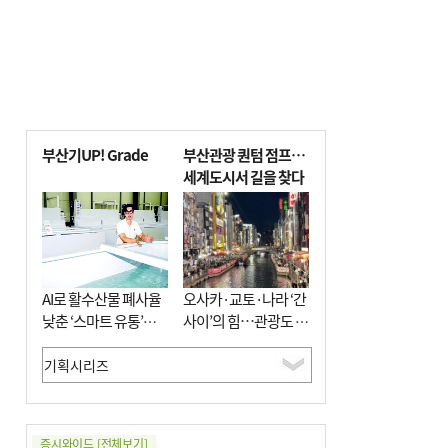
부산기UP! Grade
부산관광 퀀텀 점프…
세계도시서 길을 찾다
AI로 활수산물 폐사율
오사카·교토·나라 ‘간
낮춘 ‘스마트 유통’…
사이’의 힘…관광도 뭉
사막·산악지대 수출
쳐야 흥한다
도전
증시와이드
[전체보기]