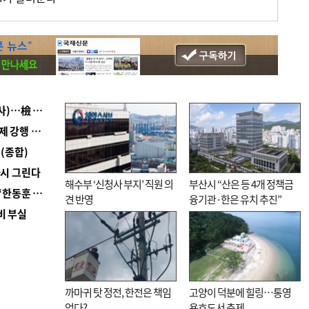
■ 검사 신분 버리고 직급하향(10년 이하 저연차 검사)…檢 중수청행 기피
■ 지역 상권도 말라죽을 판이라…가뭄 속 밀양물축제 강행 논란
(종합)
다시 그린다
해수부 ‘신청사 부지’ 직원 의
부산시 “산은 등 4개 정책금
■ 국힘 부산시당, ‘정이한 조력’ 시의원 윤리위에…‘한동훈 지지’도 신고접수
견 반영
융기관·한은 유치 추진”
비 부실
까마귀 탓 정전, 한전은 책임
고양이 덕분에 힐링…통영
없다?
용호도서 축제