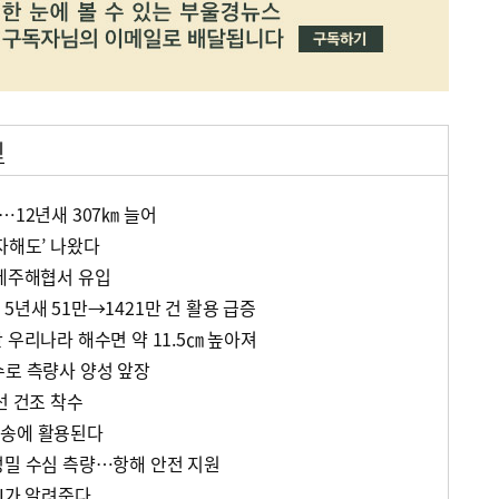
원
…12년새 307㎞ 늘어
자해도’ 나왔다
 제주해협서 유입
5년새 51만→1421만 건 활용 급증
 우리나라 해수면 약 11.5㎝ 높아져
수로 측량사 양성 앞장
선 건조 착수
방송에 활용된다
정밀 수심 측량…항해 안전 지원
AI가 알려준다