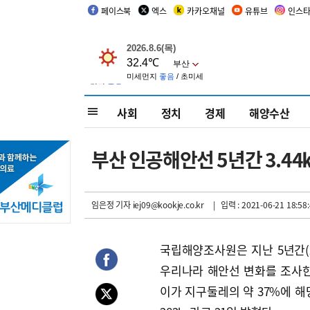
페이스북
엑스
카카오채널
유튜브
인스
사회
정치
경제
해양수산
부산 인공해안선 5년간 3.4
임은정 기자
iej09@kookje.co.kr
| 입력 : 2021-06-21 18:58
국립해양조사원은 지난 5년간(20
우리나라 해안선 변화를 조사한
이가 지구둘레의 약 37%에 해당