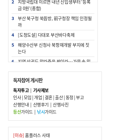
2
지방국립대 이르면 내년 신입생부터 ‘등록
금 0원’(종합)
3
부산 북구청 쑥뜸방, 前구청장 책임 인정될
까
4
[도청도설] 다대포 부산바다축제
5
해양수산부 신청사 북항재개발 부지에 짓
는다
6
지역 상권도 말라죽을 판이라…가뭄 속 밀
양물축제 강행 논란
7
법원, 단차 논란 북항 복합환승센터 공사중
독자참여 게시판
지 관련 현장검증
독자투고
|
기사제보
8
통영시민 추석 전 35만 원 받는다
인사
|
모임
|
개업
|
결혼
|
출산
|
동정
|
부고
9
산행안내
부산 철강공장 50대 노동자 추락사
|
산행후기
|
산행사진
등산
가이드
|
낚시
가이드
10
국힘 부산시당, ‘정이한 조력’ 시의원 윤리
위에…‘한동훈 지지’도 신고접수
[이슈]
홈플러스 사태