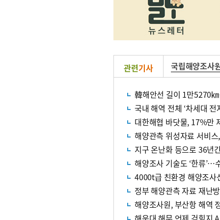
국립해양조사
관련
기사
韓해안선 길이 1만5270㎞
국내 해역 전체 ‘차세대 전
대한해협 바닷물, 17%만
해양관측 위성자료 서비스, 
지구 온난화 등으로 36년간
해양조사 기술도 ‘한류’…
4000t급 친환경 해양조사
정부 해양관측 자료 재난
해양조사원, 부산항 해역 
해운대 해무 언제 걷힐지 