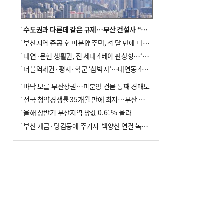
수도권과 다른데 같은 규제…부산 건설사 “쓰러지기 직전”
부산지역 준공 후 미분양 주택, 석 달 만에 다시 3000가구 넘어서
대연·문현 생활권, 전 세대 4베이 판상형…‘더샵 트리센트’ 내달 분양
더블역세권·평지·학군 ‘삼박자’…대연동 42층 브랜드 단지
바닥 모를 부산상권…미분양 건물 통째 경매도
전국 청약경쟁률 35개월 만에 최저…부산 미분양 ‘적체’ 심화
올해 상반기 부산지역 땅값 0.61% 올라
부산 개금·당감동에 주거지-백양산 연결 녹지 조성