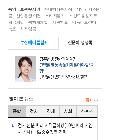
폭염
보완수사권
중대범죄수사청
지역균형 장학
금
산업은행 이전
소비자물가
소형모듈원자로
세금체납
북항재개발
사관학교
낙동아트센터
녹조
최저임금
부산메디클럽+
전문의 생생톡
김주현 웅진한의원 원장
단백질 열풍 속 놓치지 말아야 할 ‘균
형’
단백질만 많이 먹으면 건강할까. 요
즘 건강을 이야기할 때 빠지지 않는
키워드가 단백질이다. 헬스장을 다니
는 젊은 층부터 기초체력을 챙기려는
많이 본 뉴스
중·장년층까지 모두 “
종합
정치
경제
사회
스포츠
1
검사 신분 버리고 직급하향(10년 이하 저연
차 검사)…檢 중수청행 기피