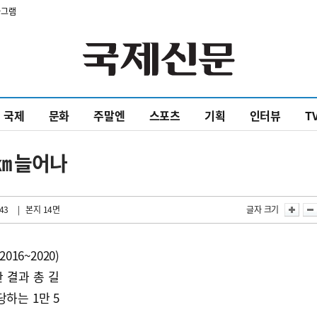
타그램
국제
문화
주말엔
스포츠
기획
인터뷰
T
4㎞ 늘어나
:43
| 본지 14면
글자 크기
16~2020)
 결과 총 길
하는 1만 5