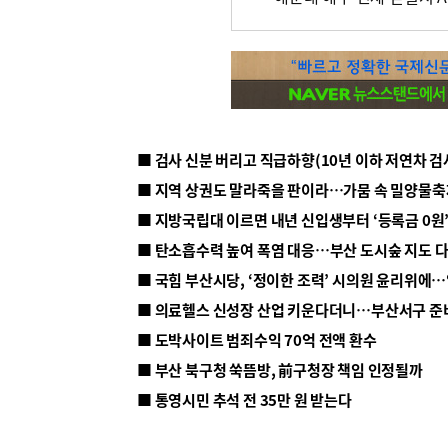
■ 지방국립대 이르면 내년 신입생부터 ‘등록금 0원’
■ 탄소흡수력 높여 폭염 대응…부산 도시숲 지도 
■ 의료헬스 신성장 산업 키운다더니…부산서구 준
■ 도박사이트 범죄수익 70억 전액 환수
■ 부산 북구청 쑥뜸방, 前구청장 책임 인정될까
■ 통영시민 추석 전 35만 원 받는다