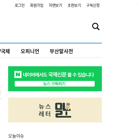
2
로그인
회원가입
지면보기
초판보기
구독신청
V국제
오피니언
부산말사전
오늘
이슈