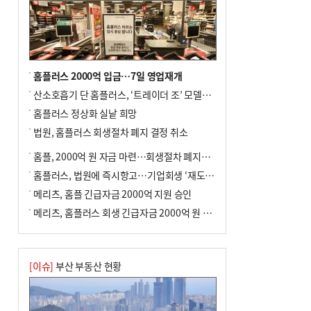
홈플러스 2000억 입금…7일 영업재개
산소호흡기 단 홈플러스, ‘트레이더 조’ 모델로 살아날까
홈플러스 정상화 실낱 희망
법원, 홈플러스 회생절차 폐지 결정 취소
홈플, 2000억 원 자금 마련…회생절차 폐지에 즉시항고(종합)
홈플러스, 법원에 즉시항고…기업회생 ‘재도전’
메리츠, 홈플 긴급자금 2000억 지원 승인
메리츠, 홈플러스 회생 긴급자금 2000억 원 지원 승인
[이슈]
부산 부동산 현황