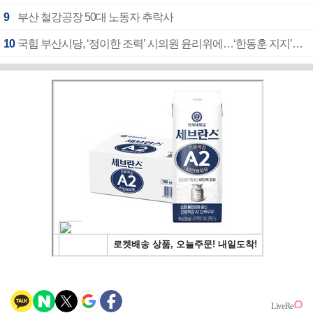
9
부산 철강공장 50대 노동자 추락사
10
국힘 부산시당, ‘정이한 조력’ 시의원 윤리위에…‘한동훈 지지’도 신고접수