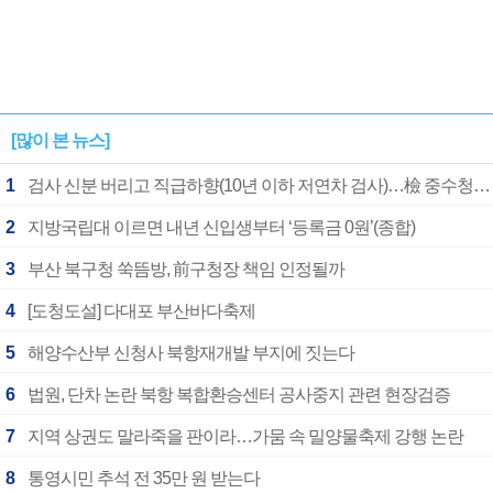
[많이 본 뉴스]
1
검사 신분 버리고 직급하향(10년 이하 저연차 검사)…檢 중수청행 기피
2
지방국립대 이르면 내년 신입생부터 ‘등록금 0원’(종합)
3
부산 북구청 쑥뜸방, 前구청장 책임 인정될까
4
[도청도설] 다대포 부산바다축제
5
해양수산부 신청사 북항재개발 부지에 짓는다
6
법원, 단차 논란 북항 복합환승센터 공사중지 관련 현장검증
7
지역 상권도 말라죽을 판이라…가뭄 속 밀양물축제 강행 논란
8
통영시민 추석 전 35만 원 받는다