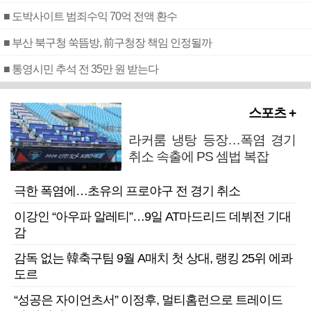
■ 도박사이트 범죄수익 70억 전액 환수
■ 부산 북구청 쑥뜸방, 前구청장 책임 인정될까
■ 통영시민 추석 전 35만 원 받는다
스포츠 +
라커룸 냉탕 등장…폭염 경기
취소 속출에 PS 셈법 복잡
극한 폭염에…초유의 프로야구 전 경기 취소
이강인 “아우파 알레티”…9일 AT마드리드 데뷔전 기대
감
감독 없는 韓축구팀 9월 A매치 첫 상대, 랭킹 25위 에콰
도르
“성공은 자이언츠서” 이정후, 멀티홈런으로 트레이드