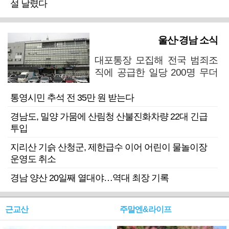
설 날렸다
울산·경남 소식
대포통장 모집해 전국 범죄조
직에 공급한 일당 200명 무더
기 검거
통영시민 추석 전 35만 원 받는다
경남도, 밀양 가뭄에 산림청 산불진화차량 22대 긴급
투입
지리산 기슭 산청군, 제한급수 이어 어린이 물놀이장
운영도 취소
경남 양산 20일째 열대야…역대 최장 기록
근교산
주말엔&라이프