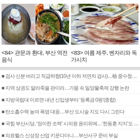
<84> 관문과 환대, 부산 역전
<83> 여름 제주, 벤자리와 독
음식
가시치
■ 검사 신분 버리고 직급하향(10년 이하 저연차 검사)…檢 중수청행 기피
■ 지역 상권도 말라죽을 판이라…가뭄 속 밀양물축제 강행 논란
■ 지방국립대 이르면 내년 신입생부터 ‘등록금 0원’(종합)
■ 탄소흡수력 높여 폭염 대응…부산 도시숲 지도 다시 그린다
■ 국힘 부산시당, ‘정이한 조력’ 시의원 윤리위에…‘한동훈 지지’도 신고접수
■ 의료헬스 신성장 산업 키운다더니…부산서구 준비 부실