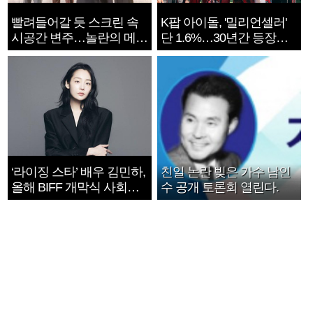
빨려들어갈 듯 스크린 속
K팝 아이돌, '밀리언셀러'
시공간 변주…놀란의 메시
단 1.6%…30년간 등장
지는 ‘전쟁 속죄’
1182개팀 전수조사
‘라이징 스타’ 배우 김민하,
친일 논란 빚은 가수 남인
올해 BIFF 개막식 사회자
수 공개 토론회 열린다.
확정