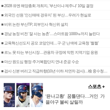
■ 2028 유엔 해양총회 개최지, ‘부산이냐 제주냐’ 10일 결정
■ 외국인 선원 ‘인신매매 경유지’ 된 부산…우려가 현실로
■ 비위 논란 부산TP, 외부인사 혁신위 설치
■ 경남 농정 비전 ‘잘 사는 농촌’…스마트팜 1000㏊까지 늘린다
■ 교육혁신선도지 공모 코앞인데…구·군 난색에 교육청 ‘쩔쩔’
■ 르노 못 타는 부산시장…관용차 규정에 막힌 지역기업 응원
■ 마산 원도심 행정·주거복합단지 연내 준공 수순
■ 검사 신분 버리고 직급하향(10년 이하 저연차 검사)…檢 중수청행 기피
스포츠 +
‘윤나고황’ 꿈틀댄다…거인 가
을야구 불씨 살릴까