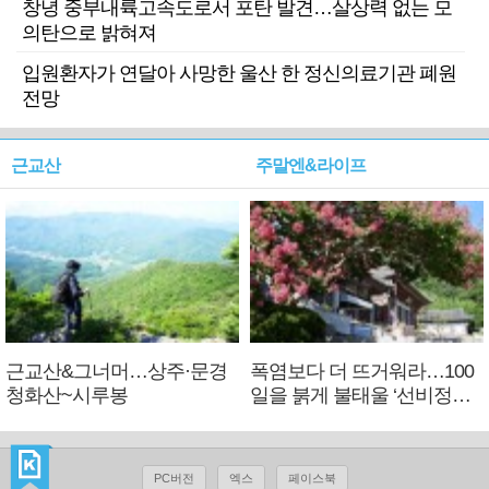
창녕 중부내륙고속도로서 포탄 발견…살상력 없는 모
의탄으로 밝혀져
입원환자가 연달아 사망한 울산 한 정신의료기관 폐원
전망
근교산
주말엔&라이프
근교산&그너머…상주·문경
폭염보다 더 뜨거워라…100
청화산~시루봉
일을 붉게 불태울 ‘선비정신’
피었네
PC버전
엑스
페이스북