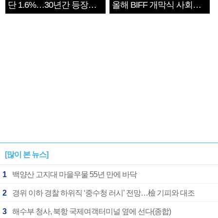
단 1.6%…30년간 등장
올해 BIFF 개막식 사회자
1182개팀 전수조사
확정
[많이 본 뉴스]
1
백양산 고지대 마을우물 55년 만에 바닥
2
경위 이하 경찰 하위직 ‘중수청 러시’ 전망…檢 기피와 대조
3
해수부 청사, 북항 국제여객터미널 옆에 선다(종합)