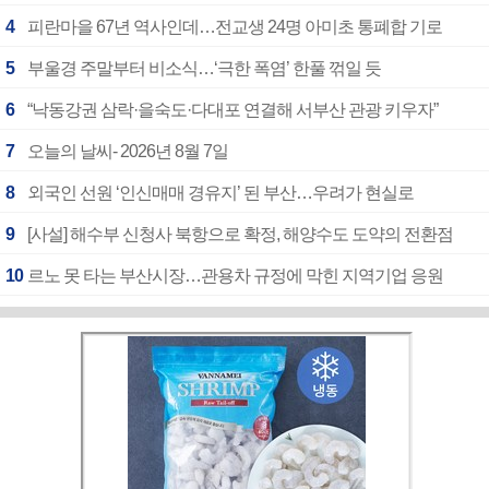
4
피란마을 67년 역사인데…전교생 24명 아미초 통폐합 기로
5
부울경 주말부터 비소식…‘극한 폭염’ 한풀 꺾일 듯
6
“낙동강권 삼락·을숙도·다대포 연결해 서부산 관광 키우자”
7
오늘의 날씨- 2026년 8월 7일
8
외국인 선원 ‘인신매매 경유지’ 된 부산…우려가 현실로
9
[사설] 해수부 신청사 북항으로 확정, 해양수도 도약의 전환점
10
르노 못 타는 부산시장…관용차 규정에 막힌 지역기업 응원