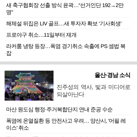
새 축구협회장 선출 방식 윤곽…“선거인단 192→2만
명”
해체설 뒤집은 LIV 골프…새 투자자 확보 ‘기사회생’
프로야구 취소…11일부터 재개
라커룸 냉탕 등장…폭염 경기취소 속출에 PS 셈법 복
잡
울산·경남 소식
진주성의 역사, 빛과 미디어로
되살아난다
마산 원도심 행정·주거복합단지 연내 준공 수순
폭염에 온열질환 등 안전사고 우려… 양산시, '어필 레
이스' 취소