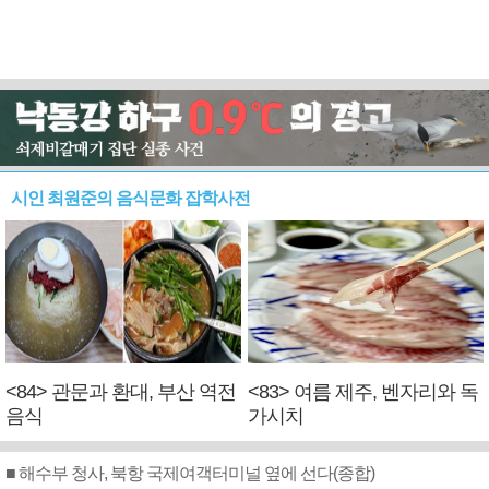
시인 최원준의 음식문화 잡학사전
<84> 관문과 환대, 부산 역전
<83> 여름 제주, 벤자리와 독
음식
가시치
■ 해수부 청사, 북항 국제여객터미널 옆에 선다(종합)