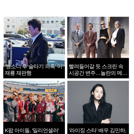
‘뺑소니 후 술타기 의혹’ 이
빨려들어갈 듯 스크린 속
재룡 재판행
시공간 변주…놀란의 메시
지는 ‘전쟁 속죄’
K팝 아이돌, '밀리언셀러'
‘라이징 스타’ 배우 김민하,