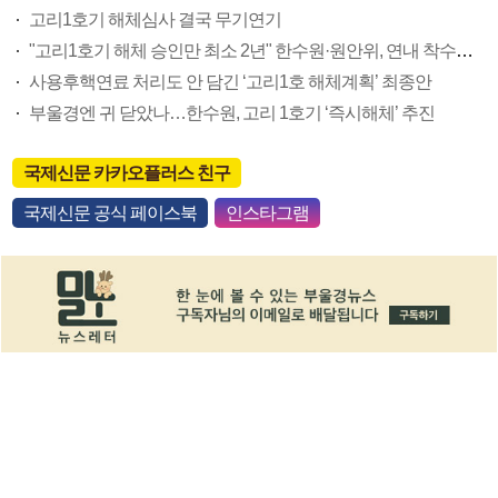
고리1호기 해체심사 결국 무기연기
"고리1호기 해체 승인만 최소 2년" 한수원·원안위, 연내 착수설 일축
사용후핵연료 처리도 안 담긴 ‘고리1호 해체계획’ 최종안
부울경엔 귀 닫았나…한수원, 고리 1호기 ‘즉시해체’ 추진
국제신문 카카오플러스 친구
국제신문 공식 페이스북
인스타그램