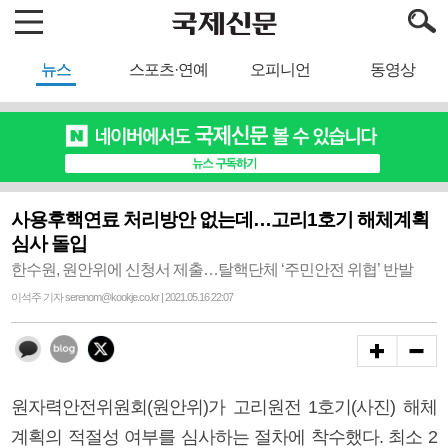
뉴스
스포츠·연예
오피니언
동영상
사용후핵연료 처리방안 없는데…고리1호기 해체계획
심사 돌입
한수원, 원안위에 신청서 제출…탈핵단체 ‘주민안전 위협’ 반발
이석주 기자 serenom@kookje.co.kr | 2021.05.16 22:07
원자력안전위원회(원안위)가 고리원전 1호기(사진) 해체
계획의 적절성 여부를 심사하는 절차에 착수했다. 최소 2