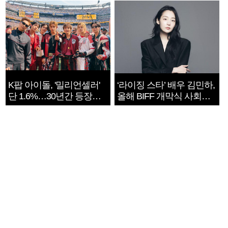
K팝 아이돌, '밀리언셀러'
‘라이징 스타’ 배우 김민하,
단 1.6%…30년간 등장
올해 BIFF 개막식 사회자
1182개팀 전수조사
확정