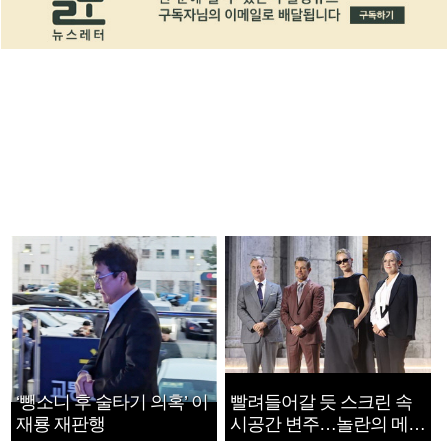
‘뺑소니 후 술타기 의혹’ 이
빨려들어갈 듯 스크린 속
재룡 재판행
시공간 변주…놀란의 메시
지는 ‘전쟁 속죄’