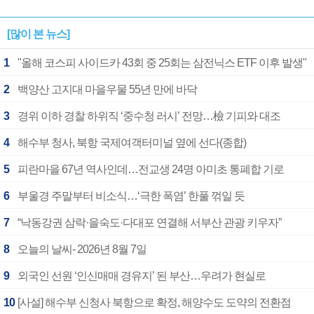
[많이 본 뉴스]
1
"올해 코스피 사이드카 43회 중 25회는 삼전닉스 ETF 이후 발생"
2
백양산 고지대 마을우물 55년 만에 바닥
3
경위 이하 경찰 하위직 ‘중수청 러시’ 전망…檢 기피와 대조
4
해수부 청사, 북항 국제여객터미널 옆에 선다(종합)
5
피란마을 67년 역사인데…전교생 24명 아미초 통폐합 기로
6
부울경 주말부터 비소식…‘극한 폭염’ 한풀 꺾일 듯
7
“낙동강권 삼락·을숙도·다대포 연결해 서부산 관광 키우자”
8
오늘의 날씨- 2026년 8월 7일
9
외국인 선원 ‘인신매매 경유지’ 된 부산…우려가 현실로
10
[사설] 해수부 신청사 북항으로 확정, 해양수도 도약의 전환점