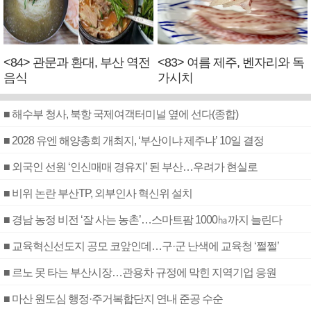
<84> 관문과 환대, 부산 역전
<83> 여름 제주, 벤자리와 독
음식
가시치
■ 해수부 청사, 북항 국제여객터미널 옆에 선다(종합)
■ 2028 유엔 해양총회 개최지, ‘부산이냐 제주냐’ 10일 결정
■ 외국인 선원 ‘인신매매 경유지’ 된 부산…우려가 현실로
■ 비위 논란 부산TP, 외부인사 혁신위 설치
■ 경남 농정 비전 ‘잘 사는 농촌’…스마트팜 1000㏊까지 늘린다
■ 교육혁신선도지 공모 코앞인데…구·군 난색에 교육청 ‘쩔쩔’
■ 르노 못 타는 부산시장…관용차 규정에 막힌 지역기업 응원
■ 마산 원도심 행정·주거복합단지 연내 준공 수순