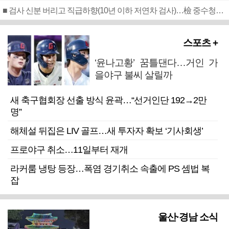
■ 검사 신분 버리고 직급하향(10년 이하 저연차 검사)…檢 중수청행 기피
스포츠 +
‘윤나고황’ 꿈틀댄다…거인 가
을야구 불씨 살릴까
새 축구협회장 선출 방식 윤곽…“선거인단 192→2만
명”
해체설 뒤집은 LIV 골프…새 투자자 확보 ‘기사회생’
프로야구 취소…11일부터 재개
라커룸 냉탕 등장…폭염 경기취소 속출에 PS 셈법 복
잡
울산·경남 소식