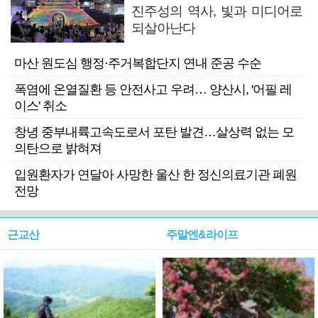
진주성의 역사, 빛과 미디어로
되살아난다
마산 원도심 행정·주거복합단지 연내 준공 수순
폭염에 온열질환 등 안전사고 우려… 양산시, '어필 레
이스' 취소
창녕 중부내륙고속도로서 포탄 발견…살상력 없는 모
의탄으로 밝혀져
입원환자가 연달아 사망한 울산 한 정신의료기관 폐원
전망
근교산
주말엔&라이프