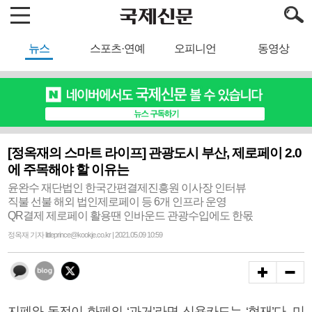
뉴스
스포츠·연예
오피니언
동영상
[정옥재의 스마트 라이프] 관광도시 부산, 제로페이 2.0
에 주목해야 할 이유는
윤완수 재단법인 한국간편결제진흥원 이사장 인터뷰
직불 선불 해외 법인제로페이 등 6개 인프라 운영
QR결제 제로페이 활용땐 인바운드 관광수입에도 한몫
정옥재 기자 littleprince@kookje.co.kr | 2021.05.09 10:59
지폐와 동전이 화폐의 ‘과거’라면 신용카드는 ‘현재’다. 미