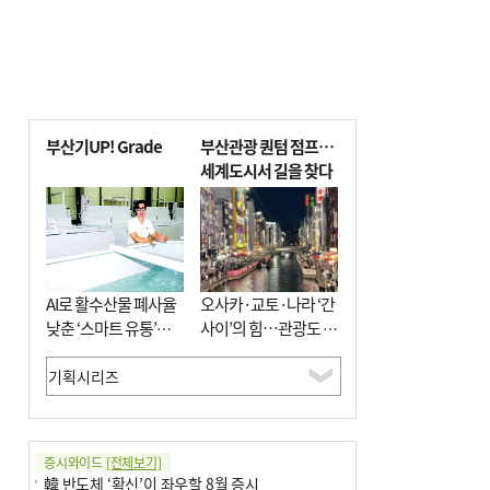
부산기UP! Grade
부산관광 퀀텀 점프…
세계도시서 길을 찾다
AI로 활수산물 폐사율
오사카·교토·나라 ‘간
낮춘 ‘스마트 유통’…
사이’의 힘…관광도 뭉
사막·산악지대 수출
쳐야 흥한다
도전
증시와이드
[전체보기]
韓 반도체 ‘확신’이 좌우할 8월 증시