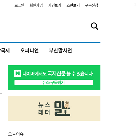
2
로그인
회원가입
지면보기
초판보기
구독신청
V국제
오피니언
부산말사전
오늘
이슈