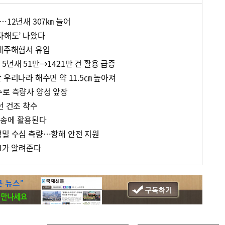
…12년새 307㎞ 늘어
자해도’ 나왔다
 제주해협서 유입
5년새 51만→1421만 건 활용 급증
 우리나라 해수면 약 11.5㎝ 높아져
수로 측량사 양성 앞장
선 건조 착수
방송에 활용된다
정밀 수심 측량…항해 안전 지원
AI가 알려준다