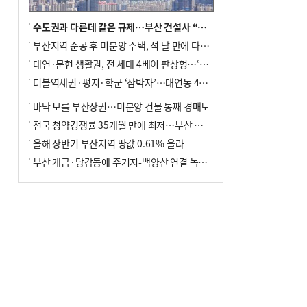
수도권과 다른데 같은 규제…부산 건설사 “쓰러지기 직전”
부산지역 준공 후 미분양 주택, 석 달 만에 다시 3000가구 넘어서
대연·문현 생활권, 전 세대 4베이 판상형…‘더샵 트리센트’ 내달 분양
더블역세권·평지·학군 ‘삼박자’…대연동 42층 브랜드 단지
바닥 모를 부산상권…미분양 건물 통째 경매도
전국 청약경쟁률 35개월 만에 최저…부산 미분양 ‘적체’ 심화
올해 상반기 부산지역 땅값 0.61% 올라
부산 개금·당감동에 주거지-백양산 연결 녹지 조성