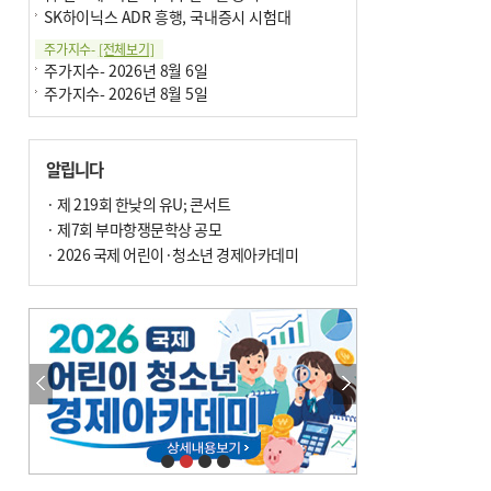
SK하이닉스 ADR 흥행, 국내증시 시험대
주가지수-
[전체보기]
주가지수- 2026년 8월 6일
주가지수- 2026년 8월 5일
알립니다
· 제 219회 한낮의 유U; 콘서트
· 제7회 부마항쟁문학상 공모
· 2026 국제 어린이·청소년 경제아카데미