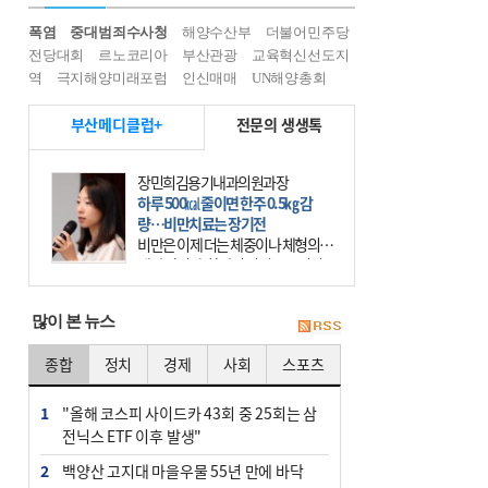
폭염
중대범죄수사청
해양수산부
더불어민주당
전당대회
르노코리아
부산관광
교육혁신선도지
역
극지해양미래포럼
인신매매
UN해양총회
부산메디클럽+
전문의 생생톡
장민희김용기내과의원과장
하루 500㎉ 줄이면 한주 0.5㎏ 감
량…비만치료는 장기전
비만은 이제 더는 체중이나 체형의 문
제가 아니다. 하나의 질병으로 인지
하고 치료와 관리를 해야 한다. 세계
보건기구(WHO)는 이미 1994년 비만
많이 본 뉴스
을 인류의 중요한
종합
정치
경제
사회
스포츠
1
"올해 코스피 사이드카 43회 중 25회는 삼
전닉스 ETF 이후 발생"
2
백양산 고지대 마을우물 55년 만에 바닥