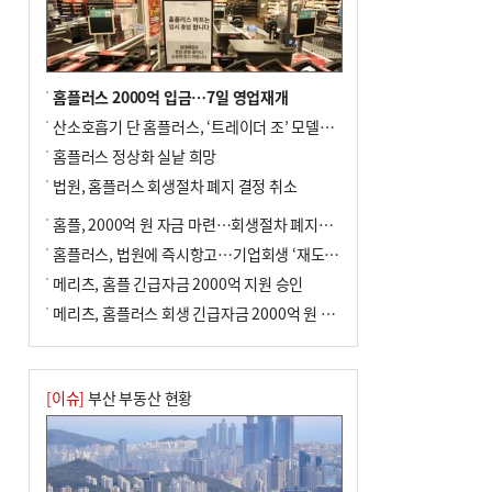
홈플러스 2000억 입금…7일 영업재개
산소호흡기 단 홈플러스, ‘트레이더 조’ 모델로 살아날까
홈플러스 정상화 실낱 희망
법원, 홈플러스 회생절차 폐지 결정 취소
홈플, 2000억 원 자금 마련…회생절차 폐지에 즉시항고(종합)
홈플러스, 법원에 즉시항고…기업회생 ‘재도전’
메리츠, 홈플 긴급자금 2000억 지원 승인
메리츠, 홈플러스 회생 긴급자금 2000억 원 지원 승인
[이슈]
부산 부동산 현황