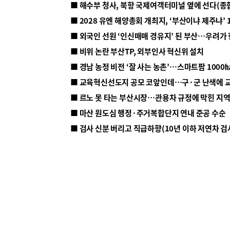
■ 해수부 청사, 북항 국제여객터미널 옆에 선다(종
■ 2028 유엔 해양총회 개최지, ‘부산이냐 제주냐’ 
■ 외국인 선원 ‘인신매매 경유지’ 된 부산…우려가
■ 비위 논란 부산TP, 외부인사 혁신위 설치
■ 르노 못 타는 부산시장…관용차 규정에 막힌 지
■ 마산 원도심 행정·주거복합단지 연내 준공 수순