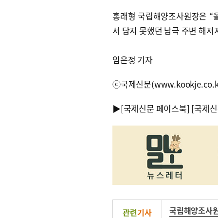
홍래형 국립해양조사원장은 “올해
서 담지 못했던 남극 주변 해
임은정 기자
ⓒ국제신문(www.kookje.co.
▶
[국제신문 페이스북]
[국제신
국립해양조사
관련
기사