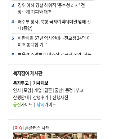
3
경위 이하 경찰 하위직 ‘중수청 러시’ 전
망…檢 기피와 대조
4
해수부 청사, 북항 국제여객터미널 옆에 선
다(종합)
5
피란마을 67년 역사인데…전교생 24명 아
미초 통폐합 기로
6
부울경 주말부터 비소식…‘극한 폭염’ 한풀
꺾일 듯
7
“낙동강권 삼락·을숙도·다대포 연결해 서
독자참여 게시판
부산 관광 키우자”
독자투고
|
기사제보
8
오늘의 날씨- 2026년 8월 7일
인사
|
모임
|
개업
|
결혼
|
출산
|
동정
|
부고
9
산행안내
외국인 선원 ‘인신매매 경유지’ 된 부산…
|
산행후기
|
산행사진
우려가 현실로
등산
가이드
|
낚시
가이드
10
[사설] 해수부 신청사 북항으로 확정, 해양
수도 도약의 전환점
[이슈]
홈플러스 사태