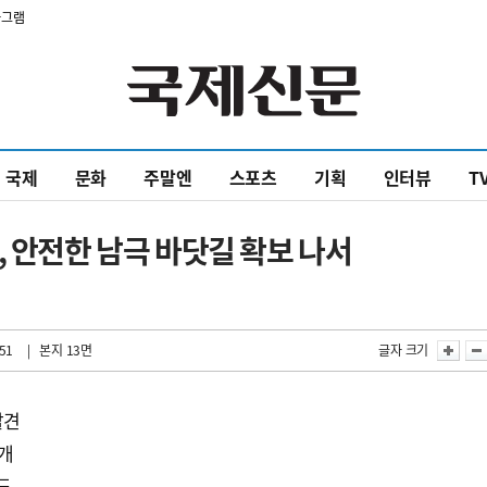
타그램
국제
문화
주말엔
스포츠
기획
인터뷰
T
, 안전한 남극 바닷길 확보 나서
:51
| 본지 13면
글자 크기
발견
공개
도