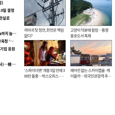
합)
10일 결정
 현실로
까마귀 탓 정전, 한전은 책임
고양이 덕분에 힐링…통영
■ 경남 농정 비전 ‘잘 사는 농촌’…스마트팜 1000㏊까지 늘린다
없다?
용호도서 축제
■ 교육혁신선도지 공모 코앞인데…구·군 난색에 교육청 ‘쩔쩔’
역기업 응원
■ 검사 신분 버리고 직급하향(10년 이하 저연차 검사)…檢 중수청행 기피
‘스파이더맨’ 개봉 5일 만에 3
에어컨 없는 스카이캡슐·케
00만 돌풍…박스오피스·예
이블카…외국인관광객 추억
매율 동시 1위
대신 고역 될라