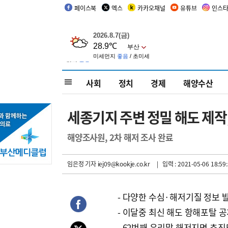
페이스북
엑스
카카오채널
유튜브
인스
사회
정치
경제
해양수산
세종기지 주변 정밀 해도 제작
해양조사원, 2차 해저 조사 완료
임은정 기자
iej09@kookje.co.kr
| 입력 : 2021-05-06 18:59
- 다양한 수심·해저기질 정보 
- 이달중 최신 해도 항해포탈 
- 62번째 우리말 해저지명 추진