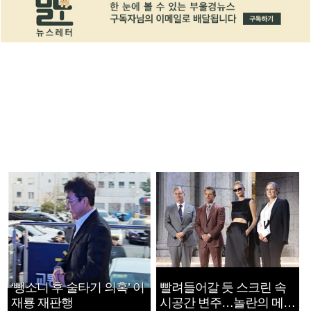
‘뺑소니 후 술타기 의혹’ 이
빨려들어갈 듯 스크린 속
재룡 재판행
시공간 변주…놀란의 메시