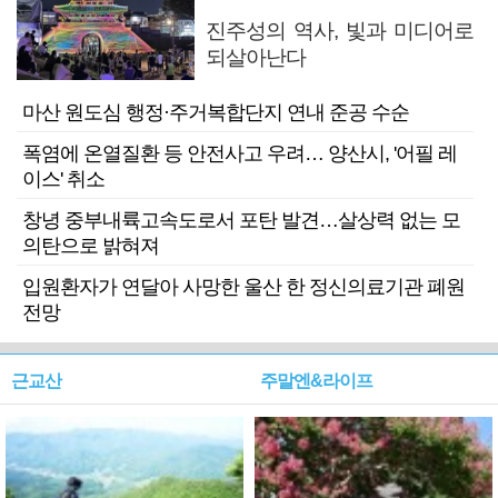
진주성의 역사, 빛과 미디어로
되살아난다
마산 원도심 행정·주거복합단지 연내 준공 수순
폭염에 온열질환 등 안전사고 우려… 양산시, '어필 레
이스' 취소
창녕 중부내륙고속도로서 포탄 발견…살상력 없는 모
의탄으로 밝혀져
입원환자가 연달아 사망한 울산 한 정신의료기관 폐원
전망
근교산
주말엔&라이프