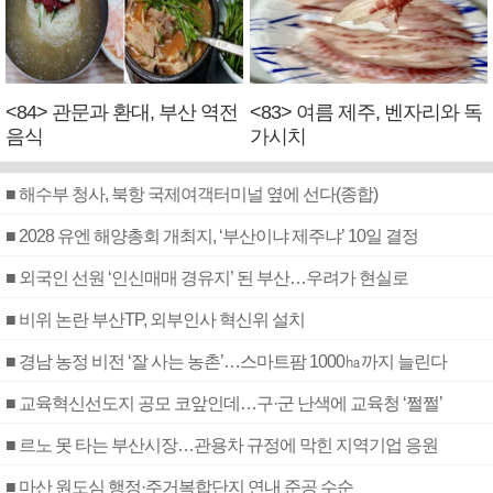
<84> 관문과 환대, 부산 역전
<83> 여름 제주, 벤자리와 독
음식
가시치
■ 해수부 청사, 북항 국제여객터미널 옆에 선다(종합)
■ 2028 유엔 해양총회 개최지, ‘부산이냐 제주냐’ 10일 결정
■ 외국인 선원 ‘인신매매 경유지’ 된 부산…우려가 현실로
■ 비위 논란 부산TP, 외부인사 혁신위 설치
■ 경남 농정 비전 ‘잘 사는 농촌’…스마트팜 1000㏊까지 늘린다
■ 교육혁신선도지 공모 코앞인데…구·군 난색에 교육청 ‘쩔쩔’
■ 르노 못 타는 부산시장…관용차 규정에 막힌 지역기업 응원
■ 마산 원도심 행정·주거복합단지 연내 준공 수순