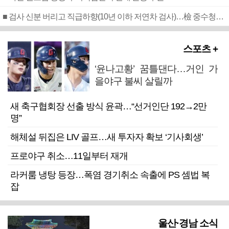
■ 검사 신분 버리고 직급하향(10년 이하 저연차 검사)…檢 중수청행 기피
스포츠 +
‘윤나고황’ 꿈틀댄다…거인 가
을야구 불씨 살릴까
새 축구협회장 선출 방식 윤곽…“선거인단 192→2만
명”
해체설 뒤집은 LIV 골프…새 투자자 확보 ‘기사회생’
프로야구 취소…11일부터 재개
라커룸 냉탕 등장…폭염 경기취소 속출에 PS 셈법 복
잡
울산·경남 소식