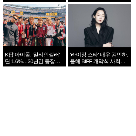
지는 ‘전쟁 속죄’
K팝 아이돌, '밀리언셀러'
‘라이징 스타’ 배우 김민하,
단 1.6%…30년간 등장
올해 BIFF 개막식 사회자
1182개팀 전수조사
확정