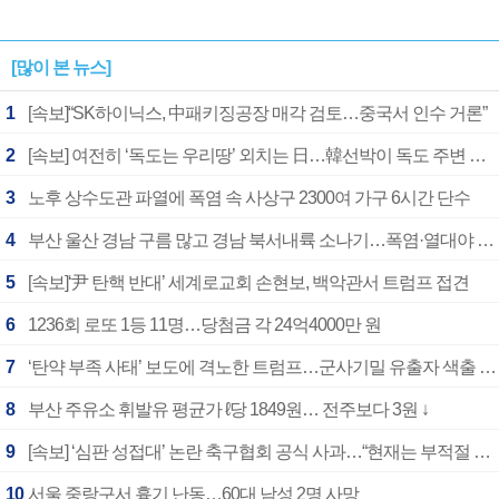
[많이 본 뉴스]
1
[속보]“SK하이닉스, 中패키징공장 매각 검토…중국서 인수 거론”
2
[속보] 여전히 ‘독도는 우리땅’ 외치는 日…韓선박이 독도 주변 해양조사 활동하자 반발
3
노후 상수도관 파열에 폭염 속 사상구 2300여 가구 6시간 단수
4
부산 울산 경남 구름 많고 경남 북서내륙 소나기…폭염·열대야 계속
5
[속보]‘尹 탄핵 반대’ 세계로교회 손현보, 백악관서 트럼프 접견
6
1236회 로또 1등 11명…당첨금 각 24억4000만 원
7
‘탄약 부족 사태’ 보도에 격노한 트럼프…군사기밀 유출자 색출 지시
8
부산 주유소 휘발유 평균가 ℓ당 1849원… 전주보다 3원 ↓
9
[속보] ‘심판 성접대’ 논란 축구협회 공식 사과…“현재는 부적절 행위 없어”
10
서울 중랑구서 흉기 난동…60대 남성 2명 사망