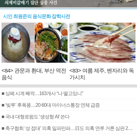
시인 최원준의 음식문화 잡학사전
<84> 관문과 환대, 부산 역전
<83> 여름 제주, 벤자리와 독
음식
가시치
■ 상폐 시계 째깍…163개사 “나 떨고있니”
■ ‘빚투’ 후폭풍…20·60대 마이너스통장 연체 급증
■ 국내 대형로펌도 ‘생성형 AI’ 쓴다
■ 축구협회 ‘성 접대’ 의혹 일파만파…日도 의혹 연루 거론 심판 2명 조사