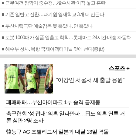
■ 근무여건 깜깜이 중수청…檢수사관 이직 놓고 혼란
■ 기존 일반고 전환…과기원 영재학교 3개 더 만든다
■ 부산시립극단 예술감독 못 뽑았나, 안 뽑았나
■ 로봇 1000대가 상품 입출고 척척…롯데마트 24시간 배송 자동화
■ 해수부 청사, 북항 국제여객터미널 옆에 선다(종합)
스포츠 +
“이강인 서울서 새 출발 응원”
패패패패…부산아이파크 1부 승격 급제동
축구협회 ‘성 접대’ 의혹 일파만파…日도 의혹 연루 거
론 심판 2명 조사
韓농구 AG 조별리그서 일본과 내달 13일 격돌