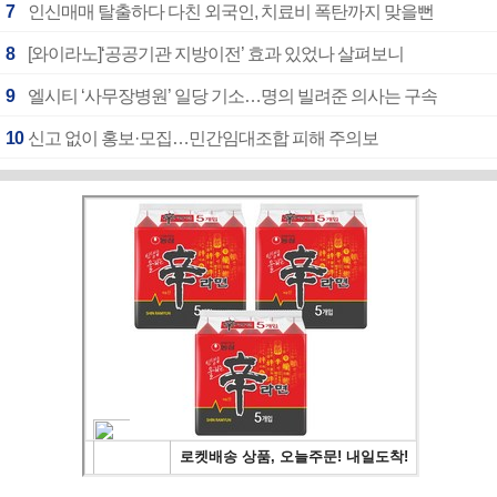
7
인신매매 탈출하다 다친 외국인, 치료비 폭탄까지 맞을뻔
8
[와이라노]‘공공기관 지방이전’ 효과 있었나 살펴보니
9
엘시티 ‘사무장병원’ 일당 기소…명의 빌려준 의사는 구속
10
신고 없이 홍보·모집…민간임대조합 피해 주의보