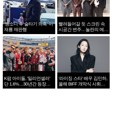
‘뺑소니 후 술타기 의혹’ 이
빨려들어갈 듯 스크린 속
재룡 재판행
시공간 변주…놀란의 메시
지는 ‘전쟁 속죄’
K팝 아이돌, '밀리언셀러'
‘라이징 스타’ 배우 김민하,
단 1.6%…30년간 등장
올해 BIFF 개막식 사회자
1182개팀 전수조사
확정