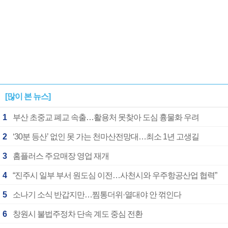
[많이 본 뉴스]
1
부산 초중교 폐교 속출…활용처 못찾아 도심 흉물화 우려
2
‘30분 등산’ 없인 못 가는 천마산전망대…최소 1년 고생길
3
홈플러스 주요매장 영업 재개
4
“진주시 일부 부서 원도심 이전…사천시와 우주항공산업 협력”
5
소나기 소식 반갑지만…찜통더위·열대야 안 꺾인다
6
창원시 불법주정차 단속 계도 중심 전환