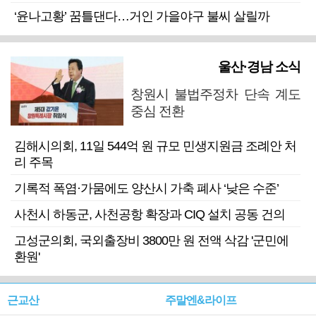
‘윤나고황’ 꿈틀댄다…거인 가을야구 불씨 살릴까
울산·경남 소식
창원시 불법주정차 단속 계도
중심 전환
김해시의회, 11일 544억 원 규모 민생지원금 조례안 처
리 주목
기록적 폭염·가뭄에도 양산시 가축 폐사 ‘낮은 수준’
사천시 하동군, 사천공항 확장과 CIQ 설치 공동 건의
고성군의회, 국외출장비 3800만 원 전액 삭감 '군민에
환원'
근교산
주말엔&라이프