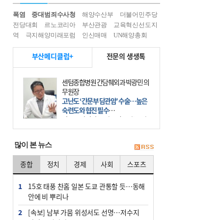
폭염
중대범죄수사청
해양수산부
더불어민주당
전당대회
르노코리아
부산관광
교육혁신선도지
역
극지해양미래포럼
인신매매
UN해양총회
부산메디클럽+
전문의 생생톡
센텀종합병원 간담췌외과 박광민 의
무원장
고난도 ‘간문부 담관암’ 수술…높은
숙련도와 협진 필수
간문부 담관암(클라츠킨 종양)은 좌
우 간에서 나오는, 담관(담즙 배출 경
로)이 합쳐지는 부위인 ‘간문부(肝門
많이 본 뉴스
部)’에 생기는 악성 종양이다. 간동맥
문맥 림프절 담
종합
정치
경제
사회
스포츠
1
15호 태풍 찬홈 일본 도쿄 관통할 듯…동해
안에 비 뿌리나
2
[속보] 남부 가뭄 위성서도 선명…저수지