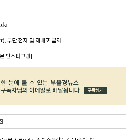
.kr
kr), 무단 전재 및 재배포 금지
문 인스타그램]
집
알코올 기부…4년 연속 소줏값 동결 ‘따뜻한 손’