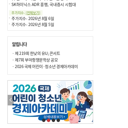
SK하이닉스 ADR 흥행, 국내증시 시험대
주가지수-
[전체보기]
주가지수- 2026년 8월 6일
주가지수- 2026년 8월 5일
알립니다
· 제 219회 한낮의 유U; 콘서트
· 제7회 부마항쟁문학상 공모
· 2026 국제 어린이·청소년 경제아카데미