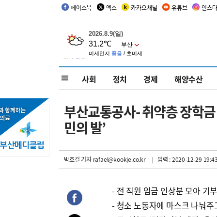
페이스북
엑스
카카오채널
유튜브
인스
사회
정치
경제
해양수산
부산교통공사- 취약층 장학금
민의 발’
박호걸 기자
rafael@kookje.co.kr
| 입력 : 2020-12-29 19:4
- 전 직원 임금 인상분 모아 기
- 청소 노동자에 마스크 나눠주