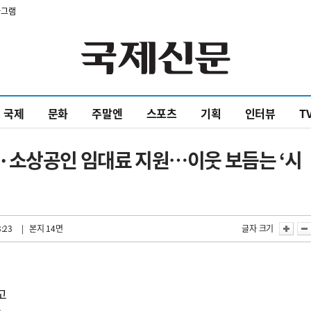
타그램
국제
문화
주말엔
스포츠
기획
인터뷰
T
·소상공인 임대료 지원…이웃 보듬는 ‘시
3:23
| 본지 14면
글자 크기
부
고