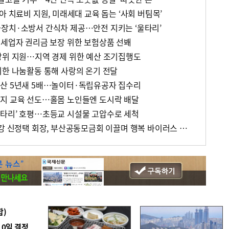
아 치료비 지원, 미래세대 교육 돕는 ‘사회 버팀목’
장치·소방서 간식차 제공…안전 지키는 ‘울타리’
영세업자 권리금 보장 위한 보험상품 선봬
방위 지원…지역 경제 위한 예산 조기집행도
위한 나눔활동 통해 사랑의 온기 전달
예산 5년새 5배…놀이터·독립유공자 집수리
지 교육 선도…홀몸 노인들엔 도시락 배달
타리’ 호평…초등교 시설물 고압수로 세척
[나눔과 상생 특집] 세운철강 신정택 회장, 부산공동모금회 이끌며 행복 바이러스 전파하는 ‘나눔 전도사’
합)
10일 결정