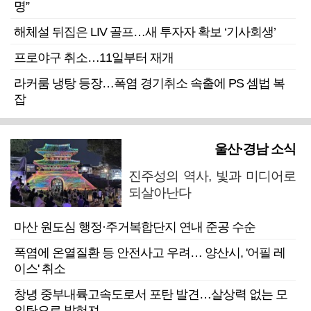
명”
해체설 뒤집은 LIV 골프…새 투자자 확보 ‘기사회생’
프로야구 취소…11일부터 재개
라커룸 냉탕 등장…폭염 경기취소 속출에 PS 셈법 복
잡
울산·경남 소식
진주성의 역사, 빛과 미디어로
되살아난다
마산 원도심 행정·주거복합단지 연내 준공 수순
폭염에 온열질환 등 안전사고 우려… 양산시, '어필 레
이스' 취소
창녕 중부내륙고속도로서 포탄 발견…살상력 없는 모
의탄으로 밝혀져