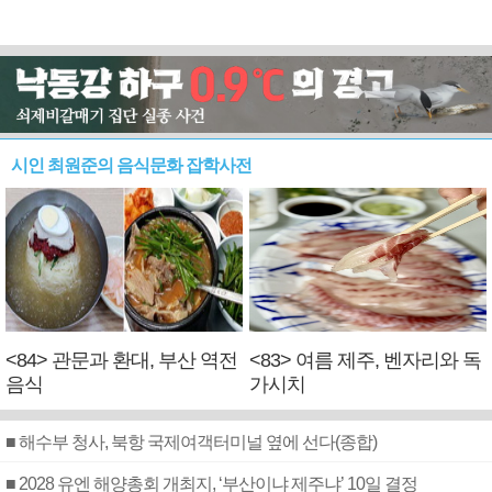
시인 최원준의 음식문화 잡학사전
<84> 관문과 환대, 부산 역전
<83> 여름 제주, 벤자리와 독
음식
가시치
■ 해수부 청사, 북항 국제여객터미널 옆에 선다(종합)
■ 2028 유엔 해양총회 개최지, ‘부산이냐 제주냐’ 10일 결정