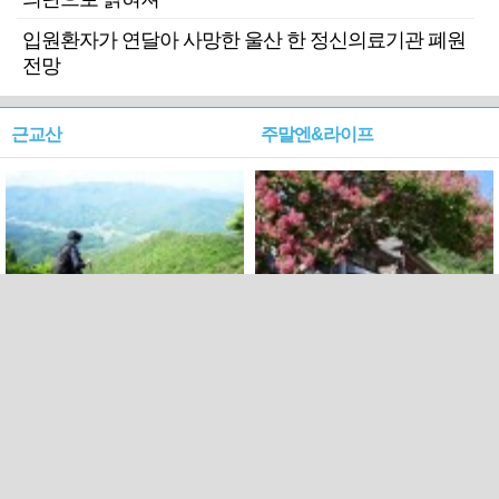
입원환자가 연달아 사망한 울산 한 정신의료기관 폐원
전망
근교산
주말엔&라이프
근교산&그너머…상주·문경
폭염보다 더 뜨거워라…100
청화산~시루봉
일을 붉게 불태울 ‘선비정신’
피었네
PC버전
엑스
페이스북
Copyright ⓒ 2015 All rights reserved by 국제신문