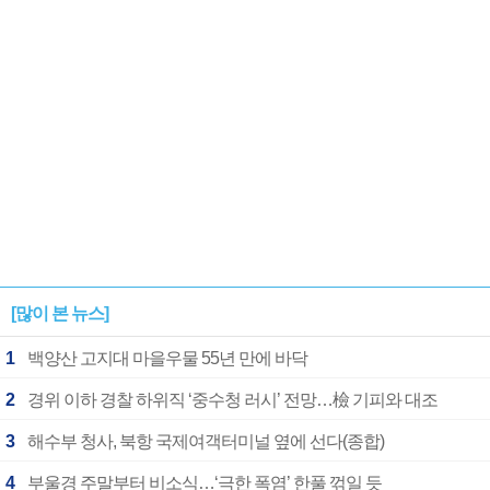
1182개팀 전수조사
확정
[많이 본 뉴스]
1
백양산 고지대 마을우물 55년 만에 바닥
2
경위 이하 경찰 하위직 ‘중수청 러시’ 전망…檢 기피와 대조
3
해수부 청사, 북항 국제여객터미널 옆에 선다(종합)
4
부울경 주말부터 비소식…‘극한 폭염’ 한풀 꺾일 듯