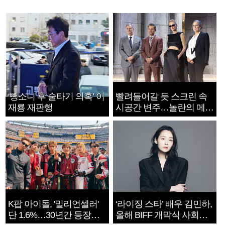
‘뺑소니 후 술타기 의혹’ 이
빨려들어갈 듯 스크린 속
재룡 재판행
시공간 변주…놀란의 메시
지는 ‘전쟁 속죄’
K팝 아이돌, '밀리언셀러'
‘라이징 스타’ 배우 김민하,
단 1.6%…30년간 등장
올해 BIFF 개막식 사회자