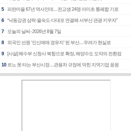
5
피란마을 67년 역사인데…전교생 24명 아미초 통폐합 기로
6
“낙동강권 삼락·을숙도·다대포 연결해 서부산 관광 키우자”
7
오늘의 날씨- 2026년 8월 7일
8
외국인 선원 ‘인신매매 경유지’ 된 부산…우려가 현실로
9
[사설] 해수부 신청사 북항으로 확정, 해양수도 도약의 전환점
10
르노 못 타는 부산시장…관용차 규정에 막힌 지역기업 응원