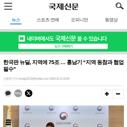
뉴스
스포츠·연예
오피니언
동영상
한국판 뉴딜, 지역에 75조 … 홍남기 “지역 동참과 협업
필수”
신동욱 기자 woogy0213@kookje.co.kr | 2020.10.13 15:58