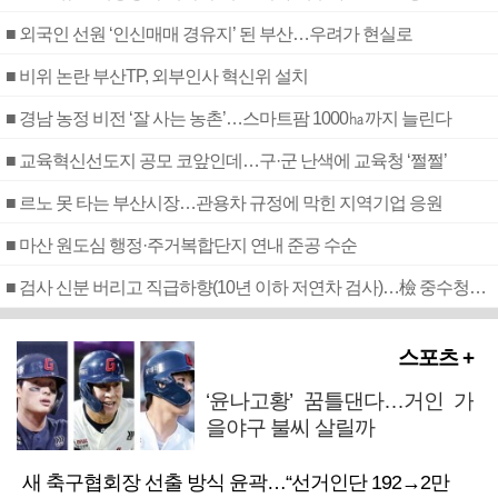
■ 외국인 선원 ‘인신매매 경유지’ 된 부산…우려가 현실로
■ 비위 논란 부산TP, 외부인사 혁신위 설치
■ 경남 농정 비전 ‘잘 사는 농촌’…스마트팜 1000㏊까지 늘린다
■ 교육혁신선도지 공모 코앞인데…구·군 난색에 교육청 ‘쩔쩔’
■ 르노 못 타는 부산시장…관용차 규정에 막힌 지역기업 응원
■ 마산 원도심 행정·주거복합단지 연내 준공 수순
■ 검사 신분 버리고 직급하향(10년 이하 저연차 검사)…檢 중수청행 기피
스포츠 +
‘윤나고황’ 꿈틀댄다…거인 가
을야구 불씨 살릴까
새 축구협회장 선출 방식 윤곽…“선거인단 192→2만