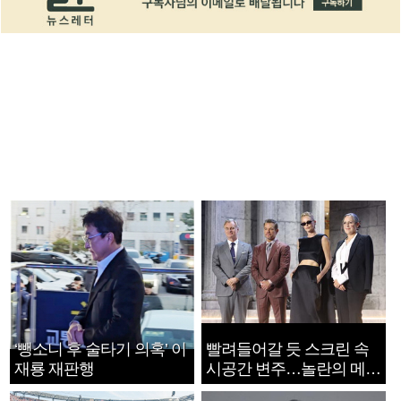
‘뺑소니 후 술타기 의혹’ 이
빨려들어갈 듯 스크린 속
재룡 재판행
시공간 변주…놀란의 메시
지는 ‘전쟁 속죄’