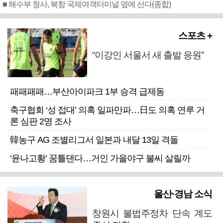
■ 해수부 청사, 북항 국제여객터미널 옆에 선다(종합)
스포츠 +
“이강인 서울서 새 출발 응원”
패패패패…부산아이파크 1부 승격 급제동
축구협회 ‘성 접대’ 의혹 일파만파…日도 의혹 연루 거
론 심판 2명 조사
韓농구 AG 조별리그서 일본과 내달 13일 격돌
‘윤나고황’ 꿈틀댄다…거인 가을야구 불씨 살릴까
울산·경남 소식
창원시 불법주정차 단속 계도