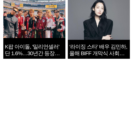
K팝 아이돌, '밀리언셀러'
‘라이징 스타’ 배우 김민하,
단 1.6%…30년간 등장
올해 BIFF 개막식 사회자
1182개팀 전수조사
확정