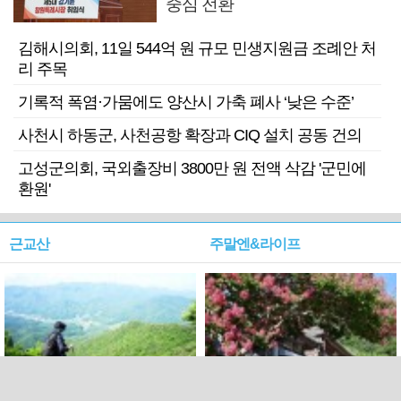
중심 전환
김해시의회, 11일 544억 원 규모 민생지원금 조례안 처
리 주목
기록적 폭염·가뭄에도 양산시 가축 폐사 ‘낮은 수준’
사천시 하동군, 사천공항 확장과 CIQ 설치 공동 건의
고성군의회, 국외출장비 3800만 원 전액 삭감 '군민에
환원'
근교산
주말엔&라이프