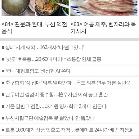
<84> 관문과 환대, 부산 역전
<83> 여름 제주, 벤자리와 독
음식
가시치
■ 상폐 시계 째깍…163개사 “나 떨고있니”
■ ‘빚투’ 후폭풍…20·60대 마이너스통장 연체 급증
■ 국내 대형로펌도 ‘생성형 AI’ 쓴다
■ 축구협회 ‘성 접대’ 의혹 일파만파…日도 의혹 연루 거론 심판 2명 조사
■ 근무여건 깜깜이 중수청…檢수사관 이직 놓고 혼란
■ 기존 일반고 전환…과기원 영재학교 3개 더 만든다
■ 부산시립극단 예술감독 못 뽑았나, 안 뽑았나
■ 로봇 1000대가 상품 입출고 척척…롯데마트 24시간 배송 자동화