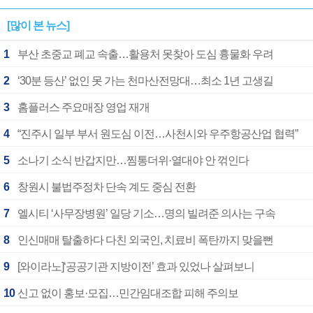
[많이 본 뉴스]
1
부산 초중교 폐교 속출…활용처 못찾아 도심 흉물화 우려
2
‘30분 등산’ 없인 못 가는 천마산전망대…최소 1년 고생길
3
홈플러스 주요매장 영업 재개
4
“진주시 일부 부서 원도심 이전…사천시와 우주항공산업 협력”
5
소나기 소식 반갑지만…찜통더위·열대야 안 꺾인다
6
창원시 불법주정차 단속 계도 중심 전환
7
엘시티 ‘사무장병원’ 일당 기소…명의 빌려준 의사는 구속
8
인신매매 탈출하다 다친 외국인, 치료비 폭탄까지 맞을뻔
9
[와이라노]‘공공기관 지방이전’ 효과 있었나 살펴보니
10
신고 없이 홍보·모집…민간임대조합 피해 주의보