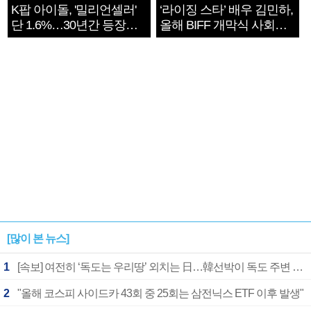
K팝 아이돌, '밀리언셀러'
‘라이징 스타’ 배우 김민하,
단 1.6%…30년간 등장
올해 BIFF 개막식 사회자
1182개팀 전수조사
확정
[많이 본 뉴스]
1
[속보] 여전히 ‘독도는 우리땅’ 외치는 日…韓선박이 독도 주변 해양조사 활동하자 반발
2
"올해 코스피 사이드카 43회 중 25회는 삼전닉스 ETF 이후 발생"