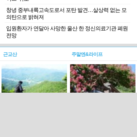
창녕 중부내륙고속도로서 포탄 발견…살상력 없는 모
의탄으로 밝혀져
입원환자가 연달아 사망한 울산 한 정신의료기관 폐원
전망
근교산
주말엔&라이프
근교산&그너머…상주·문경
폭염보다 더 뜨거워라…100
청화산~시루봉
일을 붉게 불태울 ‘선비정신’
피었네