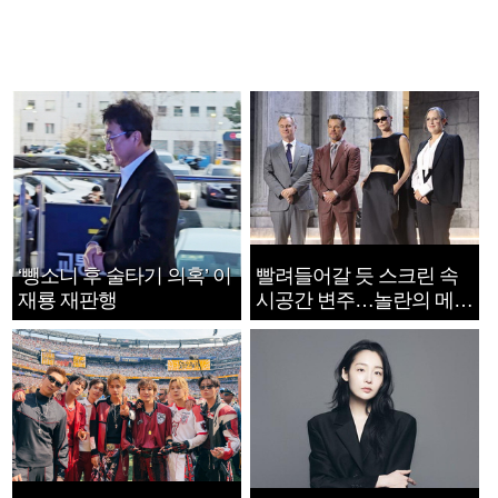
‘뺑소니 후 술타기 의혹’ 이
빨려들어갈 듯 스크린 속
재룡 재판행
시공간 변주…놀란의 메시
지는 ‘전쟁 속죄’