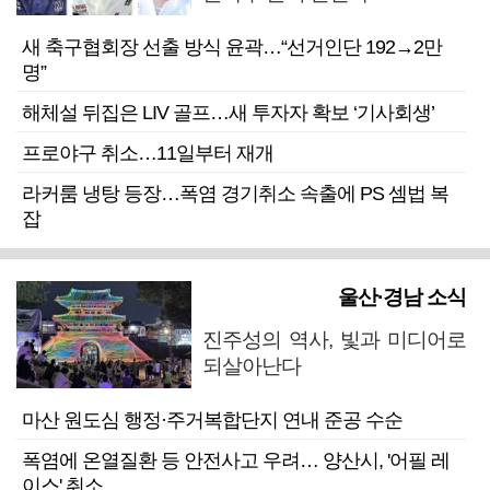
새 축구협회장 선출 방식 윤곽…“선거인단 192→2만
명”
해체설 뒤집은 LIV 골프…새 투자자 확보 ‘기사회생’
프로야구 취소…11일부터 재개
라커룸 냉탕 등장…폭염 경기취소 속출에 PS 셈법 복
잡
울산·경남 소식
진주성의 역사, 빛과 미디어로
되살아난다
마산 원도심 행정·주거복합단지 연내 준공 수순
폭염에 온열질환 등 안전사고 우려… 양산시, '어필 레
이스' 취소