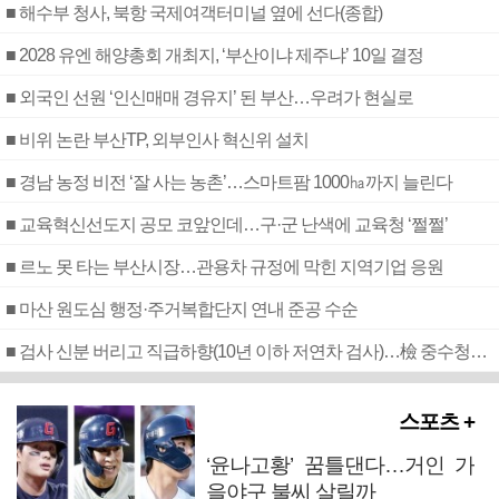
■ 해수부 청사, 북항 국제여객터미널 옆에 선다(종합)
■ 2028 유엔 해양총회 개최지, ‘부산이냐 제주냐’ 10일 결정
■ 외국인 선원 ‘인신매매 경유지’ 된 부산…우려가 현실로
■ 비위 논란 부산TP, 외부인사 혁신위 설치
■ 경남 농정 비전 ‘잘 사는 농촌’…스마트팜 1000㏊까지 늘린다
■ 교육혁신선도지 공모 코앞인데…구·군 난색에 교육청 ‘쩔쩔’
■ 르노 못 타는 부산시장…관용차 규정에 막힌 지역기업 응원
■ 마산 원도심 행정·주거복합단지 연내 준공 수순
■ 검사 신분 버리고 직급하향(10년 이하 저연차 검사)…檢 중수청행 기피
스포츠 +
‘윤나고황’ 꿈틀댄다…거인 가
을야구 불씨 살릴까