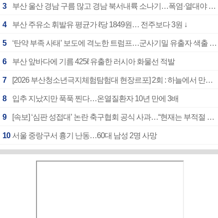
3
부산 울산 경남 구름 많고 경남 북서내륙 소나기…폭염·열대야 계속
4
부산 주유소 휘발유 평균가 ℓ당 1849원… 전주보다 3원 ↓
5
‘탄약 부족 사태’ 보도에 격노한 트럼프…군사기밀 유출자 색출 지시
6
부산 앞바다에 기름 425ℓ 유출한 러시아 화물선 적발
7
[2026 부산청소년극지체험탐험대 현장르포] 2회 : 하늘에서 만난 얼음의 나라
8
입추 지났지만 푹푹 찐다…온열질환자 10년 만에 3배
9
[속보] ‘심판 성접대’ 논란 축구협회 공식 사과…“현재는 부적절 행위 없어”
10
서울 중랑구서 흉기 난동…60대 남성 2명 사망