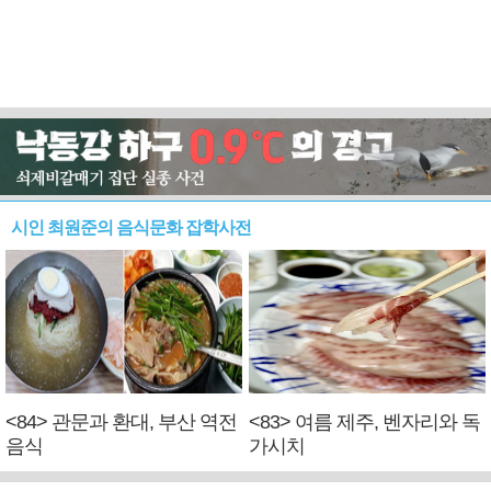
시인 최원준의 음식문화 잡학사전
<84> 관문과 환대, 부산 역전
<83> 여름 제주, 벤자리와 독
음식
가시치