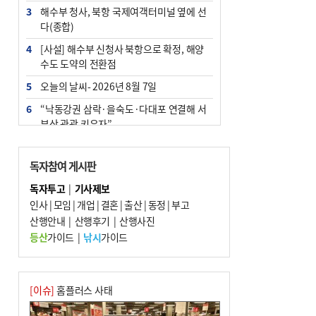
3
해수부 청사, 북항 국제여객터미널 옆에 선
다(종합)
4
[사설] 해수부 신청사 북항으로 확정, 해양
수도 도약의 전환점
5
오늘의 날씨- 2026년 8월 7일
6
“낙동강권 삼락·을숙도·다대포 연결해 서
부산 관광 키우자”
7
부울경 주말부터 비소식…‘극한 폭염’ 한풀
꺾일 듯
독자참여 게시판
8
피란마을 67년 역사인데…전교생 24명 아
독자투고
|
기사제보
미초 통폐합 기로
인사
|
모임
|
개업
|
결혼
|
출산
|
동정
|
부고
9
산행안내
외국인 선원 ‘인신매매 경유지’ 된 부산…
|
산행후기
|
산행사진
우려가 현실로
등산
가이드
|
낚시
가이드
10
교육혁신선도지 공모 코앞인데…구·군 난
색에 교육청 ‘쩔쩔’
[이슈]
홈플러스 사태