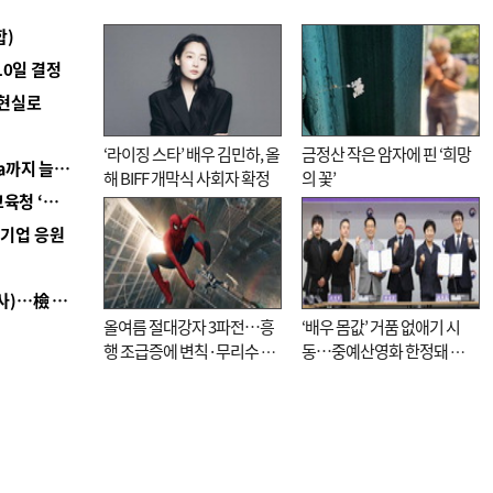
합)
10일 결정
 현실로
‘라이징 스타’ 배우 김민하, 올
금정산 작은 암자에 핀 ‘희망
■ 경남 농정 비전 ‘잘 사는 농촌’…스마트팜 1000㏊까지 늘린다
해 BIFF 개막식 사회자 확정
의 꽃’
■ 교육혁신선도지 공모 코앞인데…구·군 난색에 교육청 ‘쩔쩔’
역기업 응원
■ 검사 신분 버리고 직급하향(10년 이하 저연차 검사)…檢 중수청행 기피
올여름 절대강자 3파전…흥
‘배우 몸값’ 거품 없애기 시
행 조급증에 변칙·무리수 마
동…중예산영화 한정돼 실
케팅도
효성 의문도