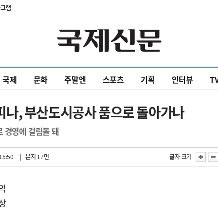
타그램
국제
문화
주말엔
스포츠
기획
인터뷰
T
나, 부산도시공사 품으로 돌아가나
 경영에 걸림돌 돼
15:50
| 본지 17면
글자 크기
용역
구상