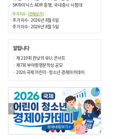
SK하이닉스 ADR 흥행, 국내증시 시험대
주가지수-
[전체보기]
주가지수- 2026년 8월 6일
주가지수- 2026년 8월 5일
알립니다
· 제 219회 한낮의 유U; 콘서트
· 제7회 부마항쟁문학상 공모
· 2026 국제 어린이·청소년 경제아카데미