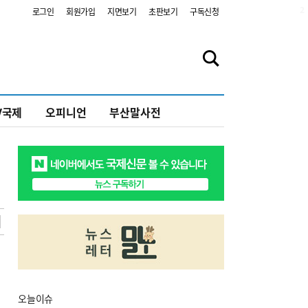
2
로그인
회원가입
지면보기
초판보기
구독신청
V국제
오피니언
부산말사전
오늘
이슈