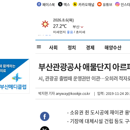
페이스북
엑스
카카오채널
유튜브
인스
사회
정치
경제
해양수산
부산관광공사 애물단지 아르피
시, 관광공 출범때 운영권만 이관…오히려 적자로
박지현 기자
anyway@kookje.co.kr
| 입력 : 2019-11-24 20:
- 소유권 쥔 도시공에 재이관 
- 기장에 대체시설 건립 등도 