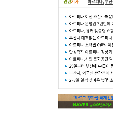
관련
기사
아르피나
,
부산
아르피나 이전 추진…해운대 
아르피나 운영권 7년만에
아르피나, 유커 맞춤형 쇼
부산시 대책없는 아르피나
아르피나 소유권 6월말 이
만성적자 아르피나 정상화
아르피나,시민 문화공간 
29일부터 부산에 中日이 
부산시, 외국인 관광객에 
2~7일 일찍 찾아온 벚꽃 