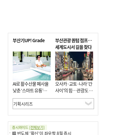
부산기UP! Grade
부산관광 퀀텀 점프…
세계도시서 길을 찾다
AI로 활수산물 폐사율
오사카·교토·나라 ‘간
낮춘 ‘스마트 유통’…
사이’의 힘…관광도 뭉
사막·산악지대 수출
쳐야 흥한다
도전
증시와이드
[전체보기]
韓 반도체 ‘확신’이 좌우할 8월 증시