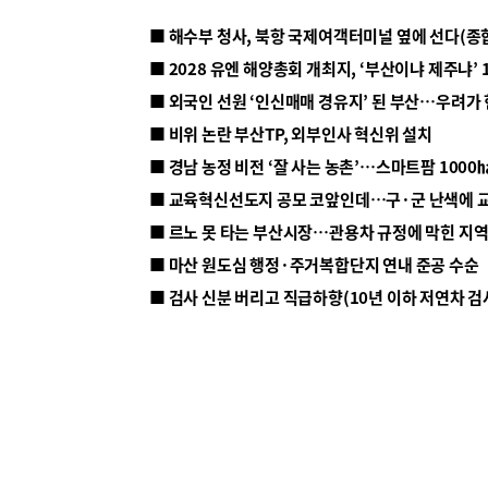
■ 해수부 청사, 북항 국제여객터미널 옆에 선다(종
■ 2028 유엔 해양총회 개최지, ‘부산이냐 제주냐’ 
■ 외국인 선원 ‘인신매매 경유지’ 된 부산…우려가
■ 비위 논란 부산TP, 외부인사 혁신위 설치
■ 르노 못 타는 부산시장…관용차 규정에 막힌 지
■ 마산 원도심 행정·주거복합단지 연내 준공 수순