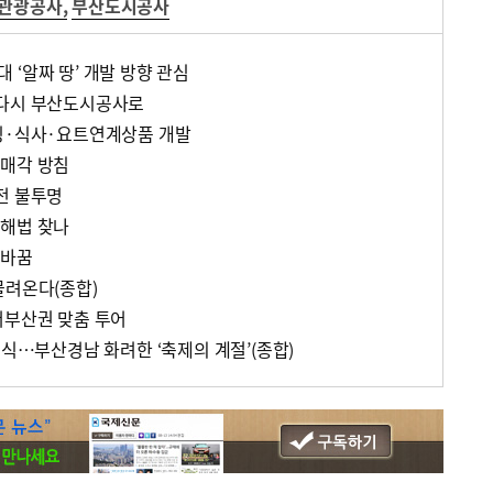
관광공사
,
부산도시공사
‘알짜 땅’ 개발 방향 관심
 다시 부산도시공사로
핑·식사·요트연계상품 개발
 매각 방침
전 불투명
 해법 찾나
탈바꿈
몰려온다(종합)
서부산권 맞춤 투어
소식…부산경남 화려한 ‘축제의 계절’(종합)