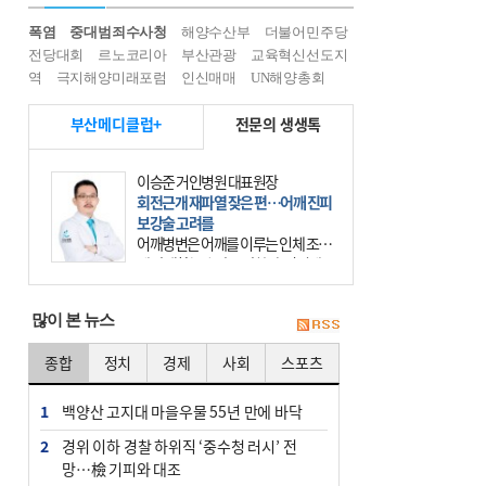
폭염
중대범죄수사청
해양수산부
더불어민주당
전당대회
르노코리아
부산관광
교육혁신선도지
역
극지해양미래포럼
인신매매
UN해양총회
부산메디클럽+
전문의 생생톡
이승준 거인병원 대표원장
회전근개 재파열 잦은 편…어깨 진피
보강술 고려를
어깨병변은 어깨를 이루는 인체 조직
에 발생하는 손상을 말한다. 여기에
는 오십견과 회전근개 증후군, 어깨
의 석회성 힘줄염 등이 있다. 국민건
많이 본 뉴스
강보험에 의하면 어깨병변
종합
정치
경제
사회
스포츠
1
백양산 고지대 마을우물 55년 만에 바닥
2
경위 이하 경찰 하위직 ‘중수청 러시’ 전
망…檢 기피와 대조