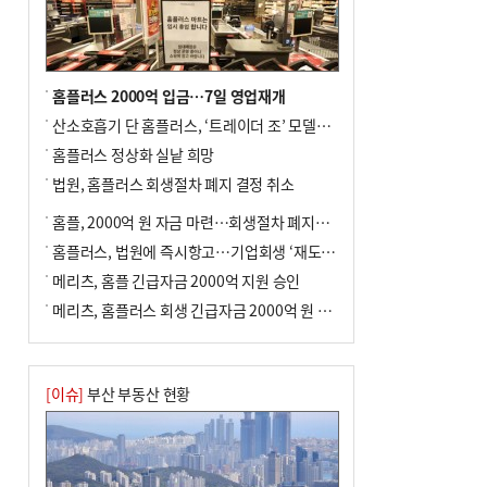
홈플러스 2000억 입금…7일 영업재개
산소호흡기 단 홈플러스, ‘트레이더 조’ 모델로 살아날까
홈플러스 정상화 실낱 희망
법원, 홈플러스 회생절차 폐지 결정 취소
홈플, 2000억 원 자금 마련…회생절차 폐지에 즉시항고(종합)
홈플러스, 법원에 즉시항고…기업회생 ‘재도전’
메리츠, 홈플 긴급자금 2000억 지원 승인
메리츠, 홈플러스 회생 긴급자금 2000억 원 지원 승인
[이슈]
부산 부동산 현황