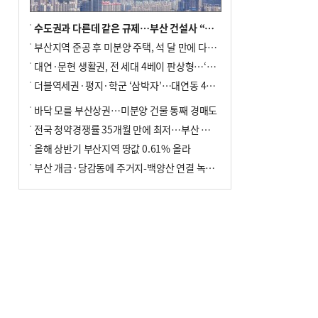
수도권과 다른데 같은 규제…부산 건설사 “쓰러지기 직전”
부산지역 준공 후 미분양 주택, 석 달 만에 다시 3000가구 넘어서
대연·문현 생활권, 전 세대 4베이 판상형…‘더샵 트리센트’ 내달 분양
더블역세권·평지·학군 ‘삼박자’…대연동 42층 브랜드 단지
바닥 모를 부산상권…미분양 건물 통째 경매도
전국 청약경쟁률 35개월 만에 최저…부산 미분양 ‘적체’ 심화
올해 상반기 부산지역 땅값 0.61% 올라
부산 개금·당감동에 주거지-백양산 연결 녹지 조성