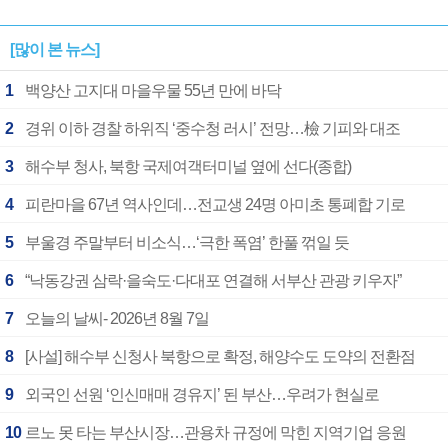
[많이 본 뉴스]
1
백양산 고지대 마을우물 55년 만에 바닥
2
경위 이하 경찰 하위직 ‘중수청 러시’ 전망…檢 기피와 대조
3
해수부 청사, 북항 국제여객터미널 옆에 선다(종합)
4
피란마을 67년 역사인데…전교생 24명 아미초 통폐합 기로
5
부울경 주말부터 비소식…‘극한 폭염’ 한풀 꺾일 듯
6
“낙동강권 삼락·을숙도·다대포 연결해 서부산 관광 키우자”
7
오늘의 날씨- 2026년 8월 7일
8
[사설] 해수부 신청사 북항으로 확정, 해양수도 도약의 전환점
9
외국인 선원 ‘인신매매 경유지’ 된 부산…우려가 현실로
10
르노 못 타는 부산시장…관용차 규정에 막힌 지역기업 응원