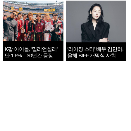
K팝 아이돌, '밀리언셀러'
‘라이징 스타’ 배우 김민하,
단 1.6%…30년간 등장
올해 BIFF 개막식 사회자
1182개팀 전수조사
확정