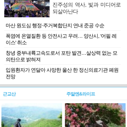
진주성의 역사, 빛과 미디어로
되살아난다
마산 원도심 행정·주거복합단지 연내 준공 수순
폭염에 온열질환 등 안전사고 우려… 양산시, '어필 레
이스' 취소
창녕 중부내륙고속도로서 포탄 발견…살상력 없는 모
의탄으로 밝혀져
입원환자가 연달아 사망한 울산 한 정신의료기관 폐원
전망
근교산
주말엔&라이프