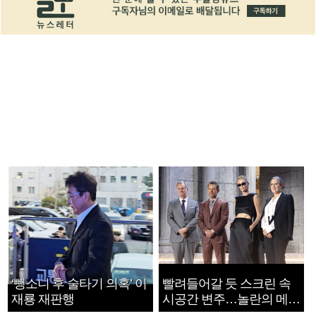
‘뺑소니 후 술타기 의혹’ 이
빨려들어갈 듯 스크린 속
재룡 재판행
시공간 변주…놀란의 메시
지는 ‘전쟁 속죄’