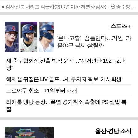
■ 검사 신분 버리고 직급하향(10년 이하 저연차 검사)…檢 중수청행 기피
스포츠 +
‘윤나고황’ 꿈틀댄다…거인 가
을야구 불씨 살릴까
새 축구협회장 선출 방식 윤곽…“선거인단 192→2만
명”
해체설 뒤집은 LIV 골프…새 투자자 확보 ‘기사회생’
프로야구 취소…11일부터 재개
라커룸 냉탕 등장…폭염 경기취소 속출에 PS 셈법 복
잡
울산·경남 소식