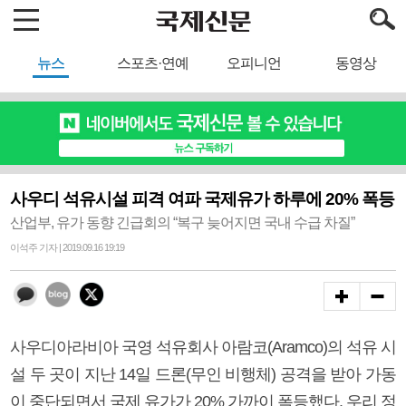
뉴스
스포츠·연예
오피니언
동영상
사우디 석유시설 피격 여파 국제유가 하루에 20% 폭등
산업부, 유가 동향 긴급회의 “복구 늦어지면 국내 수급 차질”
이석주 기자 | 2019.09.16 19:19
사우디아라비아 국영 석유회사 아람코(Aramco)의 석유 시
설 두 곳이 지난 14일 드론(무인 비행체) 공격을 받아 가동
이 중단되면서 국제 유가가 20% 가까이 폭등했다. 우리 정