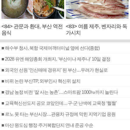
<84> 관문과 환대, 부산 역전
<83> 여름 제주, 벤자리와 독
음식
가시치
■ 해수부 청사, 북항 국제여객터미널 옆에 선다(종합)
■ 2028 유엔 해양총회 개최지, ‘부산이냐 제주냐’ 10일 결정
■ 외국인 선원 ‘인신매매 경유지’ 된 부산…우려가 현실로
■ 비위 논란 부산TP, 외부인사 혁신위 설치
■ 경남 농정 비전 ‘잘 사는 농촌’…스마트팜 1000㏊까지 늘린다
■ 교육혁신선도지 공모 코앞인데…구·군 난색에 교육청 ‘쩔쩔’
■ 르노 못 타는 부산시장…관용차 규정에 막힌 지역기업 응원
■ 마산 원도심 행정·주거복합단지 연내 준공 수순