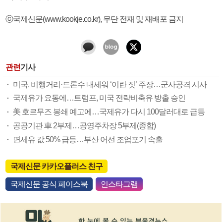
ⓒ국제신문(www.kookje.co.kr), 무단 전재 및 재배포 금지
관련
기사
미국, 비행거리·드론수 내세워 ‘이란 짓’ 주장…군사공격 시사
국제유가 요동에…트럼프, 미국 전략비축유 방출 승인
美 호르무즈 봉쇄 예고에…국제유가 다시 100달러대로 급등
공공기관 車 2부제…공영주차장 5부제(종합)
면세유 값 50% 급등…부산 어선 조업포기 속출
국제신문 카카오플러스 친구
국제신문 공식 페이스북
인스타그램