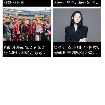
재룡 재판행
시공간 변주…놀란의 메시
지는 ‘전쟁 속죄’
K팝 아이돌, '밀리언셀러'
‘라이징 스타’ 배우 김민하,
단 1.6%…30년간 등장
올해 BIFF 개막식 사회자
1182개팀 전수조사
확정