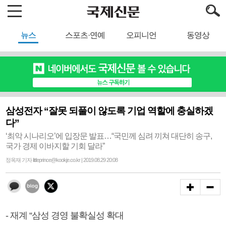
뉴스
스포츠·연예
오피니언
동영상
삼성전자 “잘못 되풀이 않도록 기업 역할에 충실하겠
다”
‘최악 시나리오’에 입장문 발표…“국민께 심려 끼쳐 대단히 송구,
국가 경제 이바지할 기회 달라”
정옥재 기자 littleprince@kookje.co.kr | 2019.08.29 20:08
- 재계 “삼성 경영 불확실성 확대