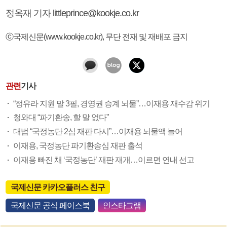
정옥재 기자 littleprince@kookje.co.kr
ⓒ국제신문(www.kookje.co.kr), 무단 전재 및 재배포 금지
관련
기사
“정유라 지원 말 3필, 경영권 승계 뇌물”…이재용 재수감 위기
청와대 “파기환송, 할 말 없다”
대법 “국정농단 2심 재판 다시”…이재용 뇌물액 늘어
이재용, 국정농단 파기환송심 재판 출석
이재용 빠진 채 ‘국정농단’ 재판 재개…이르면 연내 선고
국제신문 카카오플러스 친구
국제신문 공식 페이스북
인스타그램