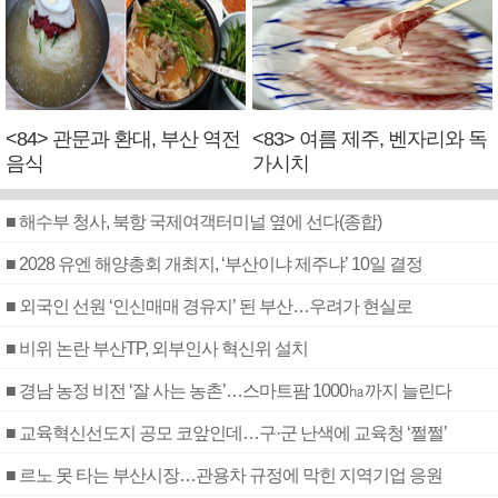
<84> 관문과 환대, 부산 역전
<83> 여름 제주, 벤자리와 독
음식
가시치
■ 해수부 청사, 북항 국제여객터미널 옆에 선다(종합)
■ 2028 유엔 해양총회 개최지, ‘부산이냐 제주냐’ 10일 결정
■ 외국인 선원 ‘인신매매 경유지’ 된 부산…우려가 현실로
■ 비위 논란 부산TP, 외부인사 혁신위 설치
■ 경남 농정 비전 ‘잘 사는 농촌’…스마트팜 1000㏊까지 늘린다
■ 교육혁신선도지 공모 코앞인데…구·군 난색에 교육청 ‘쩔쩔’
■ 르노 못 타는 부산시장…관용차 규정에 막힌 지역기업 응원