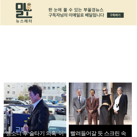
‘뺑소니 후 술타기 의혹’ 이
빨려들어갈 듯 스크린 속