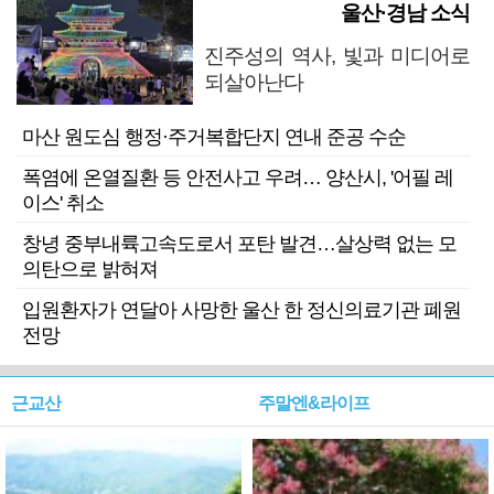
울산·경남 소식
진주성의 역사, 빛과 미디어로
되살아난다
마산 원도심 행정·주거복합단지 연내 준공 수순
폭염에 온열질환 등 안전사고 우려… 양산시, '어필 레
이스' 취소
창녕 중부내륙고속도로서 포탄 발견…살상력 없는 모
의탄으로 밝혀져
입원환자가 연달아 사망한 울산 한 정신의료기관 폐원
전망
근교산
주말엔&라이프