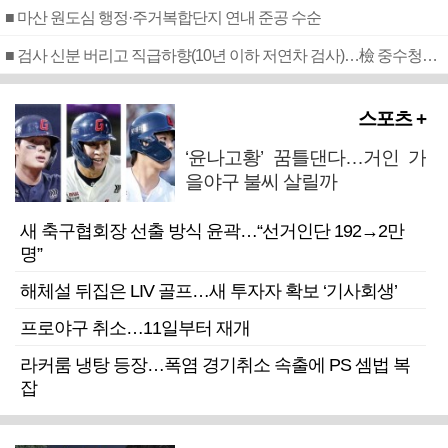
■ 마산 원도심 행정·주거복합단지 연내 준공 수순
■ 검사 신분 버리고 직급하향(10년 이하 저연차 검사)…檢 중수청행 기피
스포츠 +
‘윤나고황’ 꿈틀댄다…거인 가
을야구 불씨 살릴까
새 축구협회장 선출 방식 윤곽…“선거인단 192→2만
명”
해체설 뒤집은 LIV 골프…새 투자자 확보 ‘기사회생’
프로야구 취소…11일부터 재개
라커룸 냉탕 등장…폭염 경기취소 속출에 PS 셈법 복
잡