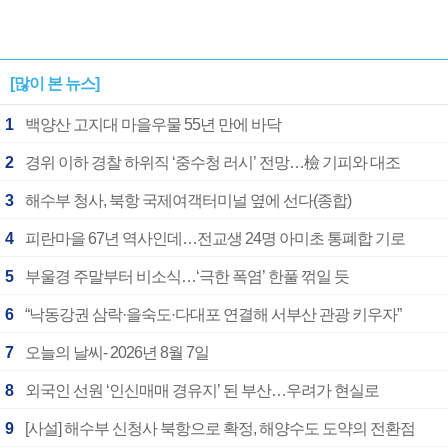
[많이 본 뉴스]
1
백양산 고지대 마을우물 55년 만에 바닥
2
경위 이하 경찰 하위직 ‘중수청 러시’ 전망…檢 기피와 대조
3
해수부 청사, 북항 국제여객터미널 옆에 선다(종합)
4
피란마을 67년 역사인데…전교생 24명 아미초 통폐합 기로
5
부울경 주말부터 비소식…‘극한 폭염’ 한풀 꺾일 듯
6
“낙동강권 삼락·을숙도·다대포 연결해 서부산 관광 키우자”
7
오늘의 날씨- 2026년 8월 7일
8
외국인 선원 ‘인신매매 경유지’ 된 부산…우려가 현실로
9
[사설] 해수부 신청사 북항으로 확정, 해양수도 도약의 전환점