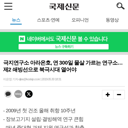
뉴스
스포츠·연예
오피니언
동영상
극지연구소 아라온호, 연 300일 물살 가르는 연구소…
제2 쇄빙선으로 북극시대 열어야
이은정 기자 ejlee@kookje.co.kr | 2019.05.30 18:31
- 2009년 첫 건조 올해 취항 10주년
- 장보고기지 설립·결빙해역 연구 큰힘
- 매년 중대형 과제 지원 연구성과 창출