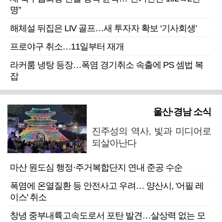
명”
해체설 뒤집은 LIV 골프…새 투자자 확보 ‘기사회생’
프로야구 취소…11일부터 재개
라커룸 냉탕 등장…폭염 경기취소 속출에 PS 셈법 복
잡
울산·경남 소식
진주성의 역사, 빛과 미디어로
되살아난다
마산 원도심 행정·주거복합단지 연내 준공 수순
폭염에 온열질환 등 안전사고 우려… 양산시, '어필 레
이스' 취소
창녕 중부내륙고속도로서 포탄 발견…살상력 없는 모