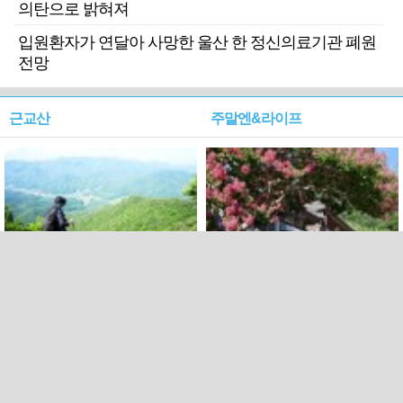
의탄으로 밝혀져
입원환자가 연달아 사망한 울산 한 정신의료기관 폐원
전망
근교산
주말엔&라이프
근교산&그너머…상주·문경
폭염보다 더 뜨거워라…100
청화산~시루봉
일을 붉게 불태울 ‘선비정신’
피었네
PC버전
엑스
페이스북
Copyright ⓒ 2015 All rights reserved by 국제신문