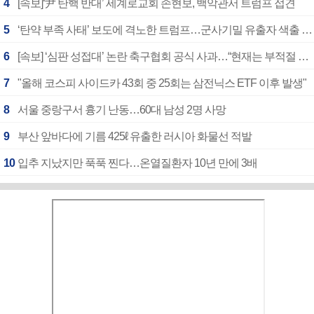
4
[속보]‘尹 탄핵 반대’ 세계로교회 손현보, 백악관서 트럼프 접견
5
‘탄약 부족 사태’ 보도에 격노한 트럼프…군사기밀 유출자 색출 지시
6
[속보] ‘심판 성접대’ 논란 축구협회 공식 사과…“현재는 부적절 행위 없어”
7
"올해 코스피 사이드카 43회 중 25회는 삼전닉스 ETF 이후 발생"
8
서울 중랑구서 흉기 난동…60대 남성 2명 사망
9
부산 앞바다에 기름 425ℓ 유출한 러시아 화물선 적발
10
입추 지났지만 푹푹 찐다…온열질환자 10년 만에 3배