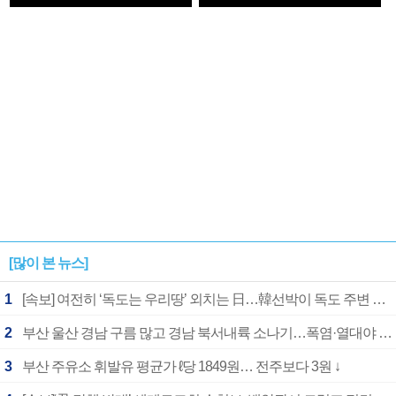
1182개팀 전수조사
확정
[많이 본 뉴스]
1
[속보] 여전히 ‘독도는 우리땅’ 외치는 日…韓선박이 독도 주변 해양조사 활동하자 반발
2
부산 울산 경남 구름 많고 경남 북서내륙 소나기…폭염·열대야 계속
3
부산 주유소 휘발유 평균가 ℓ당 1849원… 전주보다 3원 ↓