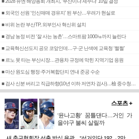
■ 2028 유엔 해양총회 개최지, ‘부산이냐 제주냐’ 10일 결정
■ 외국인 선원 ‘인신매매 경유지’ 된 부산…우려가 현실로
■ 비위 논란 부산TP, 외부인사 혁신위 설치
■ 경남 농정 비전 ‘잘 사는 농촌’…스마트팜 1000㏊까지 늘린다
■ 교육혁신선도지 공모 코앞인데…구·군 난색에 교육청 ‘쩔쩔’
■ 르노 못 타는 부산시장…관용차 규정에 막힌 지역기업 응원
■ 마산 원도심 행정·주거복합단지 연내 준공 수순
■ 검사 신분 버리고 직급하향(10년 이하 저연차 검사)…檢 중수청행 기피
스포츠 +
‘윤나고황’ 꿈틀댄다…거인 가
을야구 불씨 살릴까
새 축구협회장 선출 방식 윤곽…“선거인단 192→2만