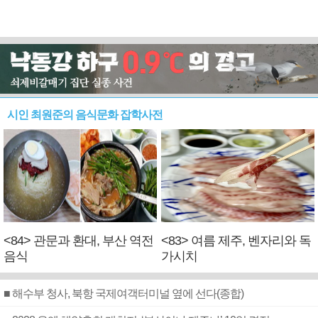
시인 최원준의 음식문화 잡학사전
<84> 관문과 환대, 부산 역전
<83> 여름 제주, 벤자리와 독
음식
가시치
■ 해수부 청사, 북항 국제여객터미널 옆에 선다(종합)