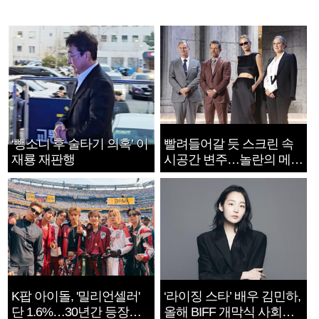
‘뺑소니 후 술타기 의혹’ 이
빨려들어갈 듯 스크린 속
재룡 재판행
시공간 변주…놀란의 메시
지는 ‘전쟁 속죄’
K팝 아이돌, '밀리언셀러'
‘라이징 스타’ 배우 김민하,
단 1.6%…30년간 등장
올해 BIFF 개막식 사회자