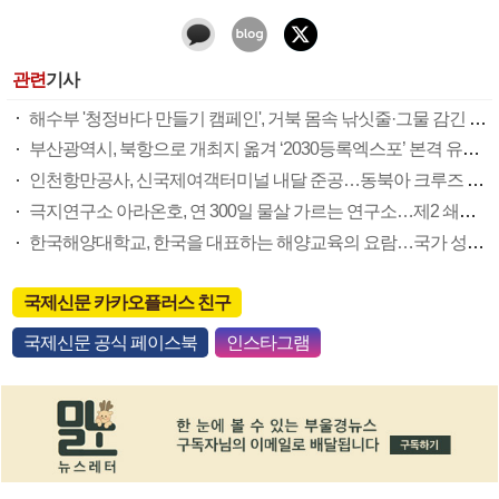
관련
기사
해수부 '청정바다 만들기 캠페인', 거북 몸속 낚싯줄·그물 감긴 고래…해양쓰레기에 바다가 병든다
부산광역시, 북항으로 개최지 옮겨 ‘2030등록엑스포’ 본격 유치 돌입
인천항만공사, 신국제여객터미널 내달 준공…동북아 크루즈 허브항 첫발
극지연구소 아라온호, 연 300일 물살 가르는 연구소…제2 쇄빙선으로 북극시대 열어야
한국해양대학교, 한국을 대표하는 해양교육의 요람…국가 성장동력 향해 힘찬 항해
국제신문 카카오플러스 친구
국제신문 공식 페이스북
인스타그램