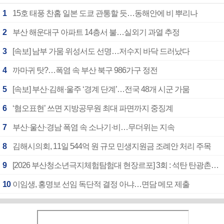
1
15호 태풍 찬홈 일본 도쿄 관통할 듯…동해안에 비 뿌리나
2
부산 해운대구 아파트 14층서 불…실외기 과열 추정
3
[속보] 남부 가뭄 위성서도 선명…저수지 바닥 드러났다
4
까마귀 탓?…폭염 속 부산 북구 986가구 정전
5
[속보] 부산·김해·울주 ‘경계 단계’…전국 48개 시군 가뭄
6
‘혐오표현’ 쓰면 지방공무원 최대 파면까지 중징계
7
부산·울산·경남 폭염 속 소나기·비…무더위는 지속
8
김해시의회, 11일 544억 원 규모 민생지원금 조례안 처리 주목
9
[2026 부산청소년극지체험탐험대 현장르포] 3회 : 석탄 탄광촌에서 북극 연구의 중심지로
10
이임생, 홍명보 선임 독단적 결정 아냐…면담 메모 제출