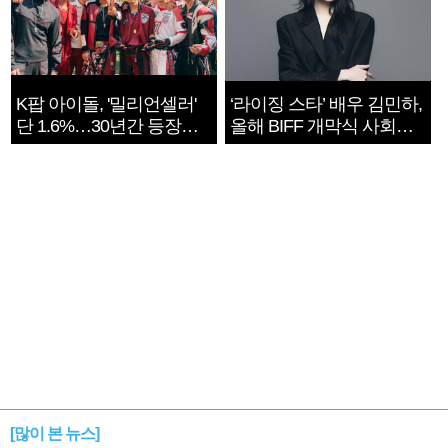
K팝 아이돌, '밀리언셀러'
‘라이징 스타’ 배우 김민하,
단 1.6%…30년간 등장
올해 BIFF 개막식 사회자
1182개팀 전수조사
확정
[많이 본 뉴스]