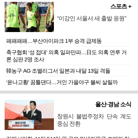
스포츠 +
“이강인 서울서 새 출발 응원”
패패패패…부산아이파크 1부 승격 급제동
축구협회 ‘성 접대’ 의혹 일파만파…日도 의혹 연루 거
론 심판 2명 조사
韓농구 AG 조별리그서 일본과 내달 13일 격돌
‘윤나고황’ 꿈틀댄다…거인 가을야구 불씨 살릴까
울산·경남 소식
창원시 불법주정차 단속 계도
중심 전환