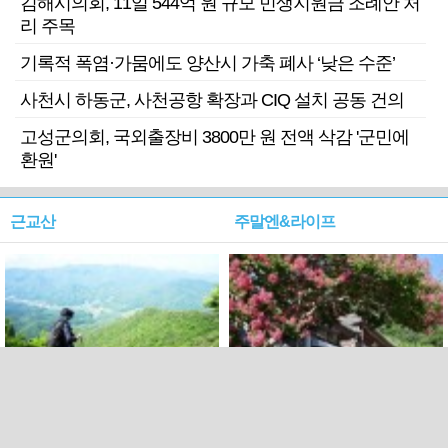
김해시의회, 11일 544억 원 규모 민생지원금 조례안 처
리 주목
기록적 폭염·가뭄에도 양산시 가축 폐사 ‘낮은 수준’
사천시 하동군, 사천공항 확장과 CIQ 설치 공동 건의
고성군의회, 국외출장비 3800만 원 전액 삭감 '군민에
환원'
근교산
주말엔&라이프
근교산&그너머…상주·문경
폭염보다 더 뜨거워라…100
청화산~시루봉
일을 붉게 불태울 ‘선비정신’