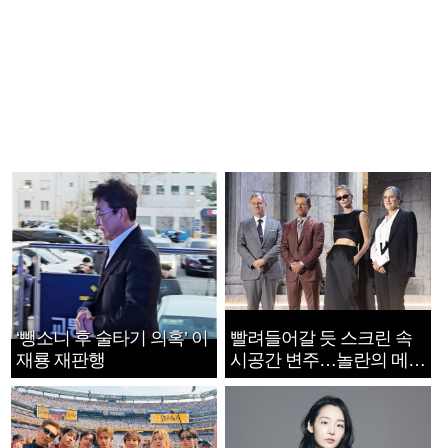
‘뺑소니 후 술타기 의혹’ 이
빨려들어갈 듯 스크린 속
재룡 재판행
시공간 변주…놀란의 메시
지는 ‘전쟁 속죄’