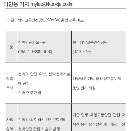
이민용 기자 mylee@kookje.co.kr
◇ 한국해양교통안전공단(KOMSA) 출범 전후 비교
선박안전기술공단
한국해양교통안전공단
구분
(1979. 1. 1~2019. 6. 30)
(2019. 7. 1~)
선박의 안전 확보, 선박·선박시설
설립
해양사고 예방 및 해양교통체계
에 관한
목적
운영·관리 지원
기술 연구·개발
기존 업무+해양교통안전 관련 교
사업
선박검사, 여객선 안전운항관리,
육·방송·기술개발·체계 개선, 선
영역
선박안전 관련 기술 개발 등