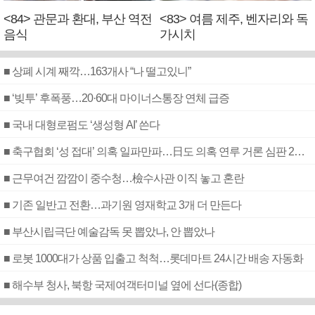
<84> 관문과 환대, 부산 역전
<83> 여름 제주, 벤자리와 독
음식
가시치
■ 상폐 시계 째깍…163개사 “나 떨고있니”
■ ‘빚투’ 후폭풍…20·60대 마이너스통장 연체 급증
■ 국내 대형로펌도 ‘생성형 AI’ 쓴다
■ 축구협회 ‘성 접대’ 의혹 일파만파…日도 의혹 연루 거론 심판 2명 조사
■ 근무여건 깜깜이 중수청…檢수사관 이직 놓고 혼란
■ 기존 일반고 전환…과기원 영재학교 3개 더 만든다
■ 부산시립극단 예술감독 못 뽑았나, 안 뽑았나
■ 로봇 1000대가 상품 입출고 척척…롯데마트 24시간 배송 자동화
■ 해수부 청사, 북항 국제여객터미널 옆에 선다(종합)