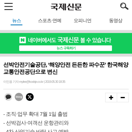
뉴스
스포츠·연예
오피니언
동영상
선박안전기술공단, ‘해양안전 든든한 파수꾼’ 한국해양
교통안전공단으로 변신
이민용 기자 mylee@kookje.co.kr | 2019.05.30 18:35
- 조직·업무 확대 7월 1일 출범
- 선박검사·여객선 운항관리와
- 4차 산업기술 바탕 사고 예방