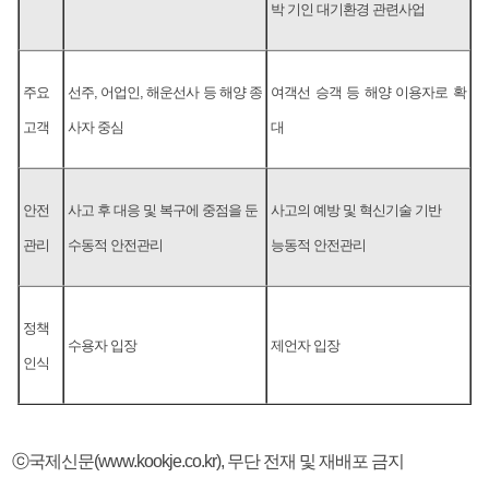
박 기인 대기환경 관련사업
주요
선주, 어업인, 해운선사 등 해양 종
여객선 승객 등 해양 이용자로 확
고객
사자 중심
대
안전
사고 후 대응 및 복구에 중점을 둔
사고의 예방 및 혁신기술 기반
관리
수동적 안전관리
능동적 안전관리
정책
수용자 입장
제언자 입장
인식
ⓒ국제신문(www.kookje.co.kr), 무단 전재 및 재배포 금지