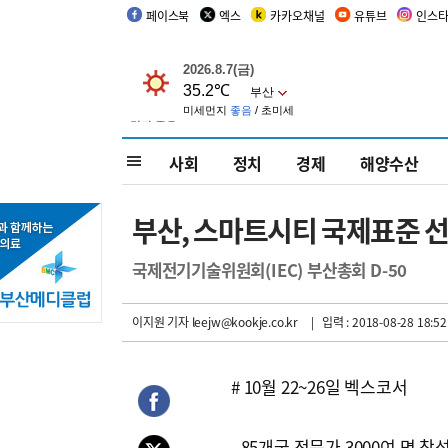
페이스북
엑스
카카오채널
유튜브
인스
사회
정치
경제
해양수산
부산, 스마트시티 국제표준 선
국제전기기술위원회(IEC) 부산총회 D-50
이지원 기자
leejw@kookje.co.kr
| 입력 : 2018-08-28 18:52
# 10월 22~26일 벡스코서
- 85개국 전문가 3000여 명 참