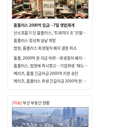
홈플러스 2000억 입금…7일 영업재개
산소호흡기 단 홈플러스, ‘트레이더 조’ 모델로 살아날까
홈플러스 정상화 실낱 희망
법원, 홈플러스 회생절차 폐지 결정 취소
홈플, 2000억 원 자금 마련…회생절차 폐지에 즉시항고(종합)
홈플러스, 법원에 즉시항고…기업회생 ‘재도전’
메리츠, 홈플 긴급자금 2000억 지원 승인
메리츠, 홈플러스 회생 긴급자금 2000억 원 지원 승인
[이슈]
부산 부동산 현황