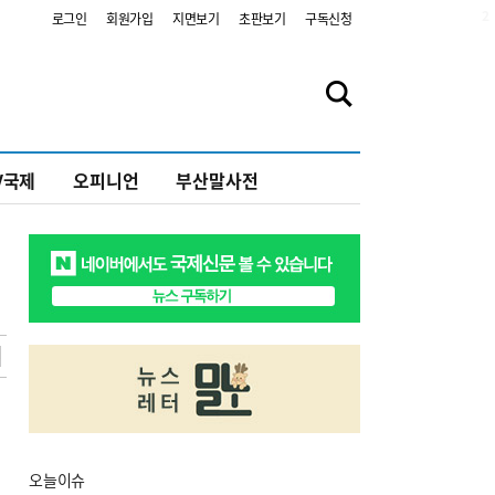
2
로그인
회원가입
지면보기
초판보기
구독신청
V국제
오피니언
부산말사전
오늘
이슈