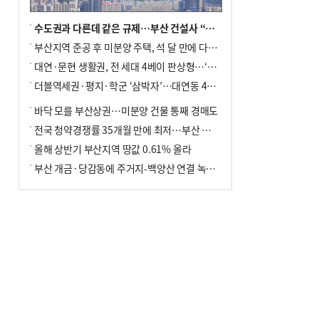
수도권과 다른데 같은 규제…부산 건설사 “쓰러지기 직전”
부산지역 준공 후 미분양 주택, 석 달 만에 다시 3000가구 넘어서
대연·문현 생활권, 전 세대 4베이 판상형…‘더샵 트리센트’ 내달 분양
더블역세권·평지·학군 ‘삼박자’…대연동 42층 브랜드 단지
바닥 모를 부산상권…미분양 건물 통째 경매도
전국 청약경쟁률 35개월 만에 최저…부산 미분양 ‘적체’ 심화
올해 상반기 부산지역 땅값 0.61% 올라
부산 개금·당감동에 주거지-백양산 연결 녹지 조성