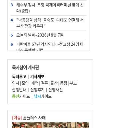
3
해수부 청사, 북항 국제여객터미널 옆에 선
다(종합)
4
“낙동강권 삼락·을숙도·다대포 연결해 서
부산 관광 키우자”
5
오늘의 날씨- 2026년 8월 7일
6
피란마을 67년 역사인데…전교생 24명 아
미초 통폐합 기로
7
[사설] 해수부 신청사 북항으로 확정, 해양
수도 도약의 전환점
독자참여 게시판
8
부울경 주말부터 비소식…‘극한 폭염’ 한풀
독자투고
|
기사제보
꺾일 듯
인사
|
모임
|
개업
|
결혼
|
출산
|
동정
|
부고
9
산행안내
외국인 선원 ‘인신매매 경유지’ 된 부산…
|
산행후기
|
산행사진
우려가 현실로
등산
가이드
|
낚시
가이드
10
르노 못 타는 부산시장…관용차 규정에 막
힌 지역기업 응원
[이슈]
홈플러스 사태