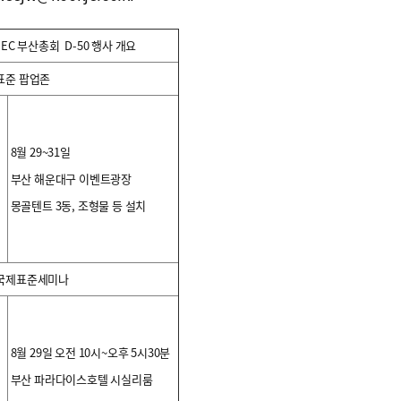
IEC 부산총회 D-50 행사 개요
표준 팝업존
8월 29~31일
부산 해운대구 이벤트광장
몽골텐트 3동, 조형물 등 설치
국제표준세미나
8월 29일 오전 10시~오후 5시30분
부산 파라다이스호텔 시실리룸