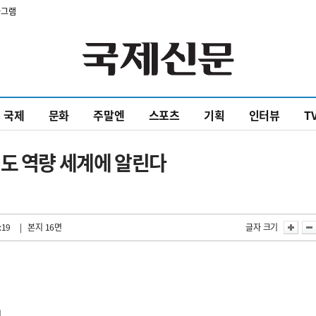
타그램
국제
문화
주말엔
스포츠
기획
인터뷰
T
도 역량 세계에 알린다
:19
| 본지 16면
글자 크기
석