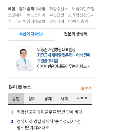
폭염
중대범죄수사청
해양수산부
더불어민주당
전당대회
르노코리아
부산관광
교육혁신선도지
역
극지해양미래포럼
인신매매
UN해양총회
부산메디클럽+
전문의 생생톡
이승준 거인병원 대표원장
회전근개 재파열 잦은 편…어깨 진피
보강술 고려를
어깨병변은 어깨를 이루는 인체 조직
에 발생하는 손상을 말한다. 여기에
는 오십견과 회전근개 증후군, 어깨
의 석회성 힘줄염 등이 있다. 국민건
많이 본 뉴스
강보험에 의하면 어깨병변
종합
정치
경제
사회
스포츠
1
백양산 고지대 마을우물 55년 만에 바닥
2
경위 이하 경찰 하위직 ‘중수청 러시’ 전
망…檢 기피와 대조