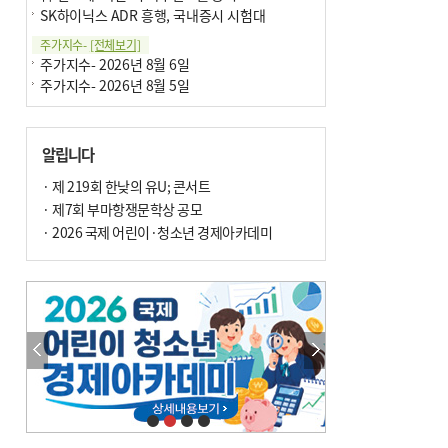
SK하이닉스 ADR 흥행, 국내증시 시험대
주가지수-
[전체보기]
주가지수- 2026년 8월 6일
주가지수- 2026년 8월 5일
알립니다
· 제 219회 한낮의 유U; 콘서트
· 제7회 부마항쟁문학상 공모
· 2026 국제 어린이·청소년 경제아카데미