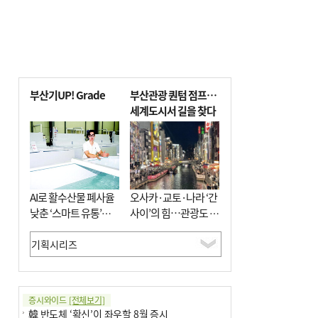
부산기UP! Grade
부산관광 퀀텀 점프…
세계도시서 길을 찾다
AI로 활수산물 폐사율
오사카·교토·나라 ‘간
낮춘 ‘스마트 유통’…
사이’의 힘…관광도 뭉
사막·산악지대 수출
쳐야 흥한다
도전
증시와이드
[전체보기]
韓 반도체 ‘확신’이 좌우할 8월 증시