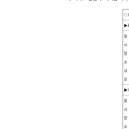
◇ 
▶
일
시
장
소
규
모
▶
일
시
장
소