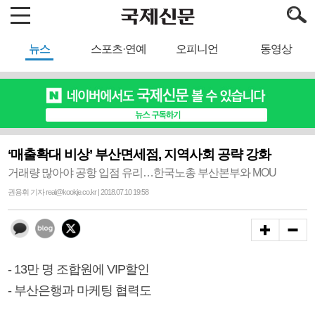
뉴스
스포츠·연예
오피니언
동영상
‘매출확대 비상’ 부산면세점, 지역사회 공략 강화
거래량 많아야 공항 입점 유리…한국노총 부산본부와 MOU
권용휘 기자 real@kookje.co.kr | 2018.07.10 19:58
- 13만 명 조합원에 VIP할인
- 부산은행과 마케팅 협력도