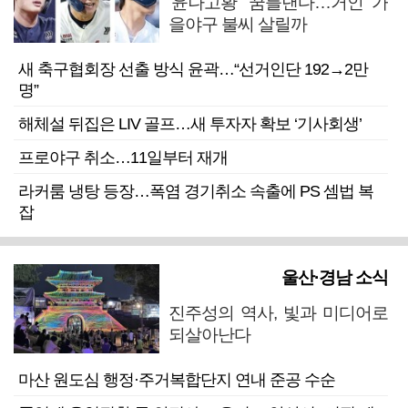
‘윤나고황’ 꿈틀댄다…거인 가
을야구 불씨 살릴까
새 축구협회장 선출 방식 윤곽…“선거인단 192→2만
명”
해체설 뒤집은 LIV 골프…새 투자자 확보 ‘기사회생’
프로야구 취소…11일부터 재개
라커룸 냉탕 등장…폭염 경기취소 속출에 PS 셈법 복
잡
울산·경남 소식
진주성의 역사, 빛과 미디어로
되살아난다
마산 원도심 행정·주거복합단지 연내 준공 수순