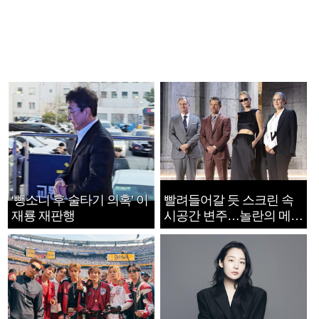
‘뺑소니 후 술타기 의혹’ 이
빨려들어갈 듯 스크린 속
재룡 재판행
시공간 변주…놀란의 메시
지는 ‘전쟁 속죄’