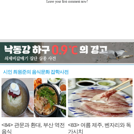
시인 최원준의 음식문화 잡학사전
<84> 관문과 환대, 부산 역전
<83> 여름 제주, 벤자리와 독
음식
가시치