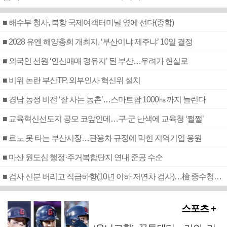
■ 해수부 청사, 북항 국제여객터미널 옆에 선다(종합)
■ 2028 유엔 해양총회 개최지, ‘부산이냐 제주냐’ 10일 결정
■ 외국인 선원 ‘인신매매 경유지’ 된 부산…우려가 현실로
■ 비위 논란 부산TP, 외부인사 혁신위 설치
■ 경남 농정 비전 ‘잘 사는 농촌’…스마트팜 1000㏊까지 늘린다
■ 교육혁신선도지 공모 코앞인데…구·군 난색에 교육청 ‘쩔쩔’
■ 르노 못 타는 부산시장…관용차 규정에 막힌 지역기업 응원
■ 마산 원도심 행정·주거복합단지 연내 준공 수순
■ 검사 신분 버리고 직급하향(10년 이하 저연차 검사)…檢 중수청행 기피
스포츠 +