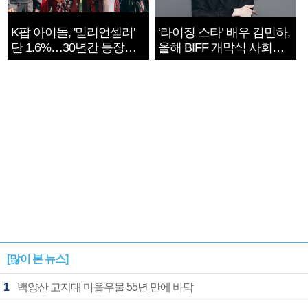
K팝 아이돌, '밀리언셀러'
‘라이징 스타’ 배우 김민하,
단 1.6%…30년간 등장
올해 BIFF 개막식 사회자
1182개팀 전수조사
확정
[많이 본 뉴스]
1
백양산 고지대 마을우물 55년 만에 바닥