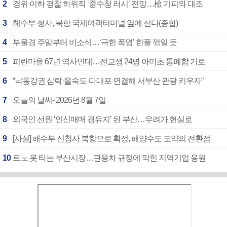
2
경위 이하 경찰 하위직 ‘중수청 러시’ 전망…檢 기피와 대조
3
해수부 청사, 북항 국제여객터미널 옆에 선다(종합)
4
부울경 주말부터 비소식…‘극한 폭염’ 한풀 꺾일 듯
5
피란마을 67년 역사인데…전교생 24명 아미초 통폐합 기로
6
“낙동강권 삼락·을숙도·다대포 연결해 서부산 관광 키우자”
7
오늘의 날씨- 2026년 8월 7일
8
외국인 선원 ‘인신매매 경유지’ 된 부산…우려가 현실로
9
[사설] 해수부 신청사 북항으로 확정, 해양수도 도약의 전환점
10
르노 못 타는 부산시장…관용차 규정에 막힌 지역기업 응원