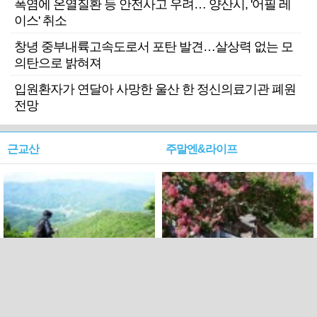
폭염에 온열질환 등 안전사고 우려… 양산시, '어필 레
이스' 취소
창녕 중부내륙고속도로서 포탄 발견…살상력 없는 모
의탄으로 밝혀져
입원환자가 연달아 사망한 울산 한 정신의료기관 폐원
전망
근교산
주말엔&라이프
근교산&그너머…상주·문경
폭염보다 더 뜨거워라…100
청화산~시루봉
일을 붉게 불태울 ‘선비정신’
피었네