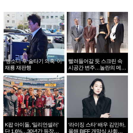
‘뺑소니 후 술타기 의혹’ 이
빨려들어갈 듯 스크린 속
재룡 재판행
시공간 변주…놀란의 메시
지는 ‘전쟁 속죄’
K팝 아이돌, '밀리언셀러'
‘라이징 스타’ 배우 김민하,
단 1.6%…30년간 등장
올해 BIFF 개막식 사회자