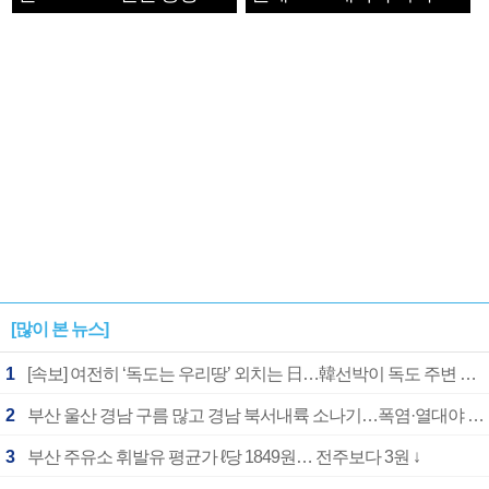
1182개팀 전수조사
확정
[많이 본 뉴스]
1
[속보] 여전히 ‘독도는 우리땅’ 외치는 日…韓선박이 독도 주변 해양조사 활동하자 반발
2
부산 울산 경남 구름 많고 경남 북서내륙 소나기…폭염·열대야 계속
3
부산 주유소 휘발유 평균가 ℓ당 1849원… 전주보다 3원 ↓