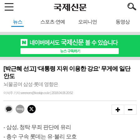
뉴스
스포츠·연예
오피니언
동영상
[박근혜 선고] ‘대통령 지위 이용한 강요’ 무게에 일단
안도
뇌물공여 삼성·롯데 영향은
이석주 기자 serenom@kookje.co.kr | 2018.04.06 20:52
- 삼성, 청탁 무죄 판단에 유리
- 총수 구속 롯데는 유·불리 모호