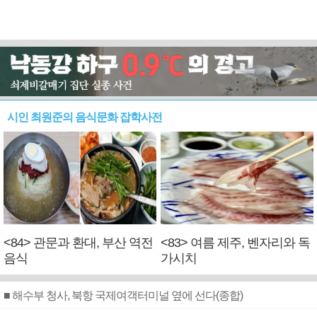
시인 최원준의 음식문화 잡학사전
<84> 관문과 환대, 부산 역전
<83> 여름 제주, 벤자리와 독
음식
가시치
■ 해수부 청사, 북항 국제여객터미널 옆에 선다(종합)