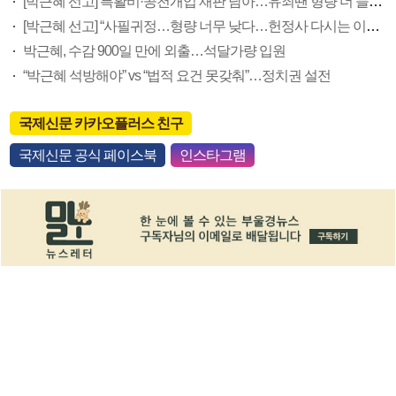
[박근혜 선고] 특활비·공천개입 재판 남아…유죄땐 형량 더 늘어날 수도
[박근혜 선고] “사필귀정…형량 너무 낮다…헌정사 다시는 이런 일 없길”
박근혜, 수감 900일 만에 외출…석달가량 입원
“박근혜 석방해야” vs “법적 요건 못갖춰”…정치권 설전
국제신문 카카오플러스 친구
국제신문 공식 페이스북
인스타그램