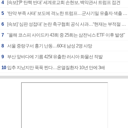
4
[속보]‘尹 탄핵 반대’ 세계로교회 손현보, 백악관서 트럼프 접견
5
‘탄약 부족 사태’ 보도에 격노한 트럼프…군사기밀 유출자 색출 지시
6
[속보] ‘심판 성접대’ 논란 축구협회 공식 사과…“현재는 부적절 행위 없어”
7
"올해 코스피 사이드카 43회 중 25회는 삼전닉스 ETF 이후 발생"
8
서울 중랑구서 흉기 난동…60대 남성 2명 사망
9
부산 앞바다에 기름 425ℓ 유출한 러시아 화물선 적발
10
입추 지났지만 푹푹 찐다…온열질환자 10년 만에 3배