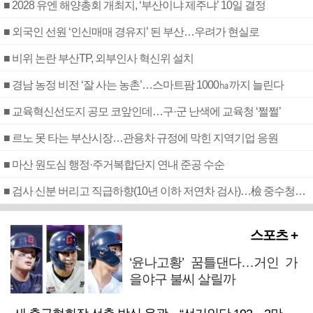
■ 2028 유엔 해양총회 개최지, ‘부산이냐 제주냐’ 10일 결정
■ 외국인 선원 ‘인신매매 경유지’ 된 부산…우려가 현실로
■ 비위 논란 부산TP, 외부인사 혁신위 설치
■ 경남 농정 비전 ‘잘 사는 농촌’…스마트팜 1000㏊까지 늘린다
■ 교육혁신선도지 공모 코앞인데…구·군 난색에 교육청 ‘쩔쩔’
■ 르노 못 타는 부산시장…관용차 규정에 막힌 지역기업 응원
■ 마산 원도심 행정·주거복합단지 연내 준공 수순
■ 검사 신분 버리고 직급하향(10년 이하 저연차 검사)…檢 중수청행 기피
스포츠 +
‘윤나고황’ 꿈틀댄다…거인 가
을야구 불씨 살릴까