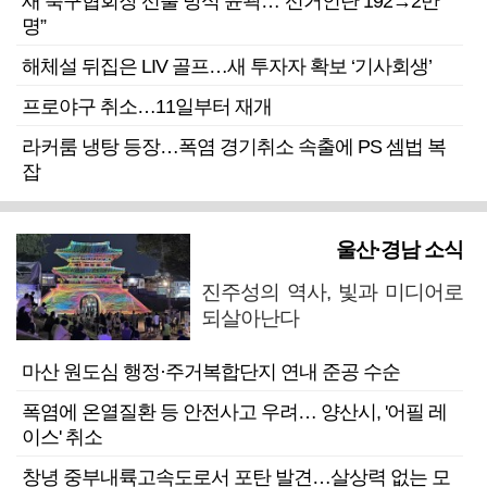
새 축구협회장 선출 방식 윤곽…“선거인단 192→2만
명”
해체설 뒤집은 LIV 골프…새 투자자 확보 ‘기사회생’
프로야구 취소…11일부터 재개
라커룸 냉탕 등장…폭염 경기취소 속출에 PS 셈법 복
잡
울산·경남 소식
진주성의 역사, 빛과 미디어로
되살아난다
마산 원도심 행정·주거복합단지 연내 준공 수순
폭염에 온열질환 등 안전사고 우려… 양산시, '어필 레
이스' 취소
창녕 중부내륙고속도로서 포탄 발견…살상력 없는 모