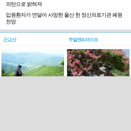
의탄으로 밝혀져
입원환자가 연달아 사망한 울산 한 정신의료기관 폐원
전망
근교산
주말엔&라이프
근교산&그너머…상주·문경
폭염보다 더 뜨거워라…100
청화산~시루봉
일을 붉게 불태울 ‘선비정신’
피었네
PC버전
엑스
페이스북
Copyright ⓒ 2015 All rights reserved by 국제신문