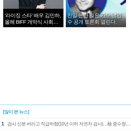
‘라이징 스타’ 배우 김민하,
친일 논란 빚은 가수 남인
올해 BIFF 개막식 사회자
수 공개 토론회 열린다.
확정
[많이 본 뉴스]
1
검사 신분 버리고 직급하향(10년 이하 저연차 검사)…檢 중수청행 기피