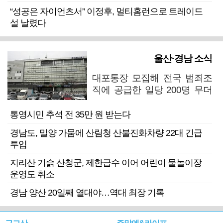
“성공은 자이언츠서” 이정후, 멀티홈런으로 트레이드
설 날렸다
울산·경남 소식
대포통장 모집해 전국 범죄조
직에 공급한 일당 200명 무더
기 검거
통영시민 추석 전 35만 원 받는다
경남도, 밀양 가뭄에 산림청 산불진화차량 22대 긴급
투입
지리산 기슭 산청군, 제한급수 이어 어린이 물놀이장
운영도 취소
경남 양산 20일째 열대야…역대 최장 기록