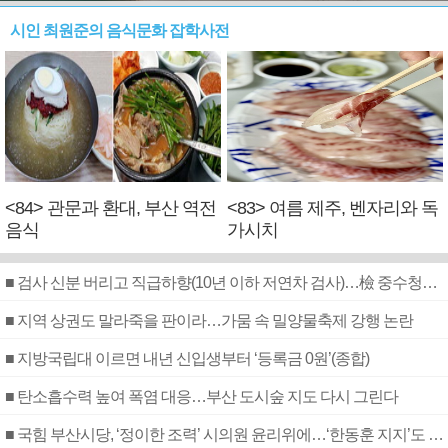
시인 최원준의 음식문화 잡학사전
<84> 관문과 환대, 부산 역전
<83> 여름 제주, 벤자리와 독
음식
가시치
■ 검사 신분 버리고 직급하향(10년 이하 저연차 검사)…檢 중수청행 기피
■ 지역 상권도 말라죽을 판이라…가뭄 속 밀양물축제 강행 논란
■ 지방국립대 이르면 내년 신입생부터 ‘등록금 0원’(종합)
■ 탄소흡수력 높여 폭염 대응…부산 도시숲 지도 다시 그린다
■ 국힘 부산시당, ‘정이한 조력’ 시의원 윤리위에…‘한동훈 지지’도 신고접수