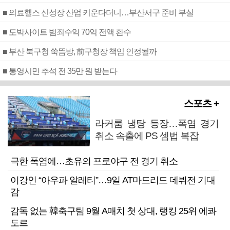
■ 의료헬스 신성장 산업 키운다더니…부산서구 준비 부실
■ 도박사이트 범죄수익 70억 전액 환수
■ 부산 북구청 쑥뜸방, 前구청장 책임 인정될까
■ 통영시민 추석 전 35만 원 받는다
스포츠 +
라커룸 냉탕 등장…폭염 경기
취소 속출에 PS 셈법 복잡
극한 폭염에…초유의 프로야구 전 경기 취소
이강인 “아우파 알레티”…9일 AT마드리드 데뷔전 기대
감
감독 없는 韓축구팀 9월 A매치 첫 상대, 랭킹 25위 에콰
도르