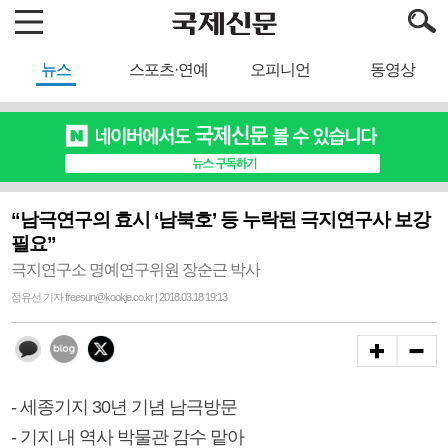
뉴스
스포츠·연예
오피니언
동영상
“남극연구의 효시 ‘남북호’ 등 누락된 극지연구사 보강
필요”
극지연구소 명예연구위원 장순근 박사
정유선 기자 freesun@kookje.co.kr | 2018.03.18 19:13
- 세종기지 30년 기념 남극방문
- 기지 내 역사 박물관 감수 맡아