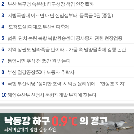
2
부산 북구청 쑥뜸방, 前구청장 책임 인정될까
3
지방국립대 이르면 내년 신입생부터 ‘등록금 0원’(종합)
4
[도청도설] 다대포 부산바다축제
5
법원, 단차 논란 북항 복합환승센터 공사중지 관련 현장검증
6
지역 상권도 말라죽을 판이라…가뭄 속 밀양물축제 강행 논란
7
통영시민 추석 전 35만 원 받는다
8
부산 철강공장 50대 노동자 추락사
9
국힘 부산시당, ‘정이한 조력’ 시의원 윤리위에…‘한동훈 지지’도 신고접수
10
해양수산부 신청사 북항재개발 부지에 짓는다