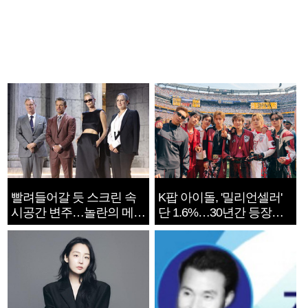
빨려들어갈 듯 스크린 속
K팝 아이돌, '밀리언셀러'
시공간 변주…놀란의 메시
단 1.6%…30년간 등장
지는 ‘전쟁 속죄’
1182개팀 전수조사