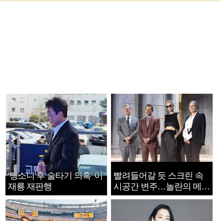
‘뺑소니 후 술타기 의혹’ 이
빨려들어갈 듯 스크린 속
재룡 재판행
시공간 변주…놀란의 메시
지는 ‘전쟁 속죄’