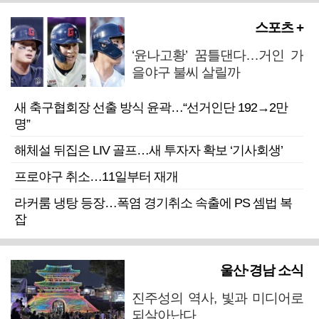
스포츠 +
‘윤나고황’ 꿈틀댄다…거인 가
을야구 불씨 살릴까
새 축구협회장 선출 방식 윤곽…“선거인단 192→2만
명”
해체설 뒤집은 LIV 골프…새 투자자 확보 ‘기사회생’
프로야구 취소…11일부터 재개
라커룸 냉탕 등장…폭염 경기취소 속출에 PS 셈법 복
잡
울산·경남 소식
진주성의 역사, 빛과 미디어로
되살아난다