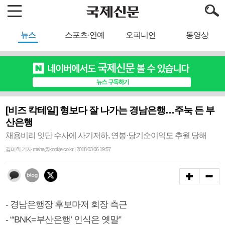
뉴스
스포츠·연예
오피니언
동영상
[비즈 칵테일] 형보다 잘 나가는 경남은행…주눅 든 부
산은행
채용비리 잇단 수사에 사기저하, 연봉·당기순이익도 추월 당해
김미희 기자 maha@kookje.co.kr | 2018.03.06 19:57
- 경남은행장 후보마저 회장 측근
- “‘BNK=부산은행’ 인식은 옛말”