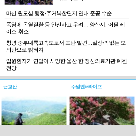
마산 원도심 행정·주거복합단지 연내 준공 수순
폭염에 온열질환 등 안전사고 우려… 양산시, '어필 레
이스' 취소
창녕 중부내륙고속도로서 포탄 발견…살상력 없는 모
의탄으로 밝혀져
입원환자가 연달아 사망한 울산 한 정신의료기관 폐원
전망
근교산
주말엔&라이프