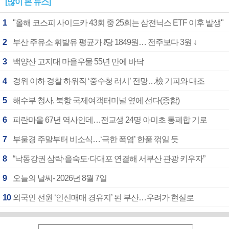
[많이 본 뉴스]
1
"올해 코스피 사이드카 43회 중 25회는 삼전닉스 ETF 이후 발생"
2
부산 주유소 휘발유 평균가 ℓ당 1849원… 전주보다 3원 ↓
3
백양산 고지대 마을우물 55년 만에 바닥
4
경위 이하 경찰 하위직 ‘중수청 러시’ 전망…檢 기피와 대조
5
해수부 청사, 북항 국제여객터미널 옆에 선다(종합)
6
피란마을 67년 역사인데…전교생 24명 아미초 통폐합 기로
7
부울경 주말부터 비소식…‘극한 폭염’ 한풀 꺾일 듯
8
“낙동강권 삼락·을숙도·다대포 연결해 서부산 관광 키우자”
9
오늘의 날씨- 2026년 8월 7일
10
외국인 선원 ‘인신매매 경유지’ 된 부산…우려가 현실로