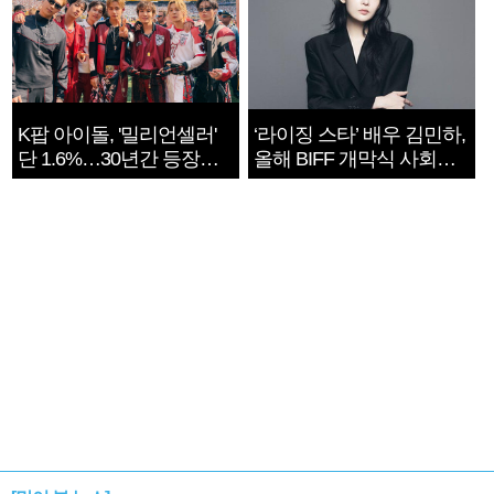
K팝 아이돌, '밀리언셀러'
‘라이징 스타’ 배우 김민하,
단 1.6%…30년간 등장
올해 BIFF 개막식 사회자
1182개팀 전수조사
확정