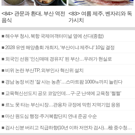
<84> 관문과 환대, 부산 역전
<83> 여름 제주, 벤자리와 독
음식
가시치
■ 해수부 청사, 북항 국제여객터미널 옆에 선다(종합)
■ 2028 유엔 해양총회 개최지, ‘부산이냐 제주냐’ 10일 결정
■ 외국인 선원 ‘인신매매 경유지’ 된 부산…우려가 현실로
■ 비위 논란 부산TP, 외부인사 혁신위 설치
■ 경남 농정 비전 ‘잘 사는 농촌’…스마트팜 1000㏊까지 늘린다
■ 교육혁신선도지 공모 코앞인데…구·군 난색에 교육청 ‘쩔쩔’
■ 르노 못 타는 부산시장…관용차 규정에 막힌 지역기업 응원
■ 마산 원도심 행정·주거복합단지 연내 준공 수순
■ 검사 신분 버리고 직급하향(10년 이하 저연차 검사)…檢 중수청행 기피